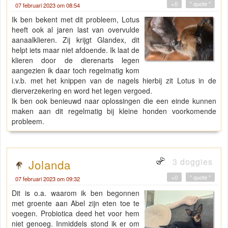
+0
" quote "
07 februari 2023 om 08:54
Ik ben bekent met dit probleem, Lotus
heeft ook al jaren last van overvulde
aanaalklieren. Zij krijgt Glandex, dit
helpt iets maar niet afdoende. Ik laat de
klieren door de dierenarts legen
aangezien ik daar toch regelmatig kom
i.v.b. met het knippen van de nagels hierbij zit Lotus in de
dierverzekering en word het legen vergoed.
Ik ben ook benieuwd naar oplossingen die een einde kunnen
maken aan dit regelmatig bij kleine honden voorkomende
probleem.
3 doggies
Jolanda
+0
" quote "
07 februari 2023 om 09:32
Dit is o.a. waarom ik ben begonnen
met groente aan Abel zijn eten toe te
voegen. Probiotica deed het voor hem
niet genoeg. Inmiddels stond ik er om