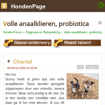
HondenPage
Volle anaalklieren, probiotica
HondenForum
>
Diagnose en Behandeling
>
Volle anaalklieren, probiotica
Chantal
+0
" quote "
06 februari 2023 om 22:29
Hoi hoi.
Sunny heeft al jaren last van volle
anaalklieren. Deze worden geregeld
uitgeknepen door een vriendin, tevens
trimmer. Maar echt prettig is dit niet. Ze
is een beetje een moeilijke eter, dus
daar ga ik het mee winnen. Ik zou dit