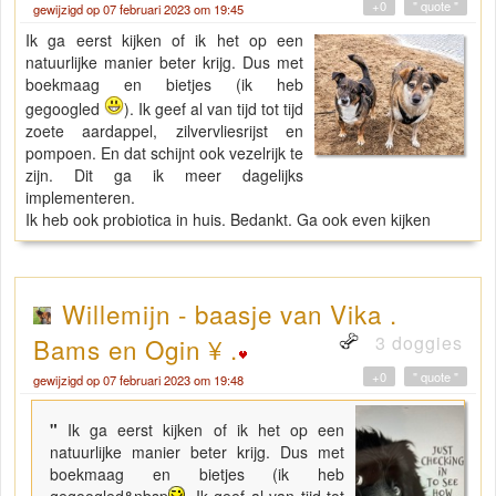
+0
" quote "
gewijzigd op 07 februari 2023 om 19:45
Ik ga eerst kijken of ik het op een
natuurlijke manier beter krijg. Dus met
boekmaag en bietjes (ik heb
gegoogled
). Ik geef al van tijd tot tijd
zoete aardappel, zilvervliesrijst en
pompoen. En dat schijnt ook vezelrijk te
zijn. Dit ga ik meer dagelijks
implementeren.
Ik heb ook probiotica in huis. Bedankt. Ga ook even kijken
Willemijn - baasje van Vika .
3 doggies
Bams en Ogin ¥ .
+0
" quote "
gewijzigd op 07 februari 2023 om 19:48
"
Ik ga eerst kijken of ik het op een
natuurlijke manier beter krijg. Dus met
boekmaag en bietjes (ik heb
gegoogled&nbsp
. Ik geef al van tijd tot