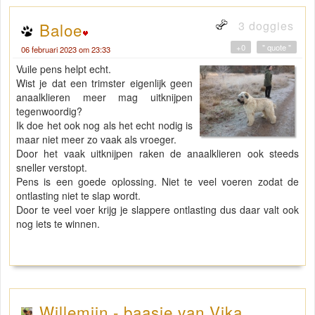
3 doggies
Baloe
+0
" quote "
06 februari 2023 om 23:33
Vuile pens helpt echt.
Wist je dat een trimster eigenlijk geen
anaalklieren meer mag uitknijpen
tegenwoordig?
Ik doe het ook nog als het echt nodig is
maar niet meer zo vaak als vroeger.
Door het vaak uitknijpen raken de anaalklieren ook steeds
sneller verstopt.
Pens is een goede oplossing. Niet te veel voeren zodat de
ontlasting niet te slap wordt.
Door te veel voer krijg je slappere ontlasting dus daar valt ook
nog iets te winnen.
Willemijn - baasje van Vika .