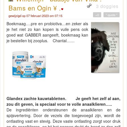
3 doggies
Bams en Ogin ¥ .
+0
" quote "
gewijzigd op 07 februari 2023 om 07:15
Boekmaag….pre en probiotiva…en zeker als
je het niet zo kan kopen is vuile pens ook
goed wat GABBER aangeeft, boekmaag kan
je bestellen bij zooplus. Chantal……
Glandex zachte kauwtabletten. Je geeft het zelf al aan,
zou dit geven, is speciaal voor te volle anaalklieren…..
De ingrediënten ondersteunen de anaalklieren en de
spijsvertering. Door de vezels die toegevoegd zijn, wordt de
ontlasting vast en stevig. Deze vaste ontlasting zorgt voor druk
op de anaalklieren, en bij het poepen drukt de hond ze dan zelf