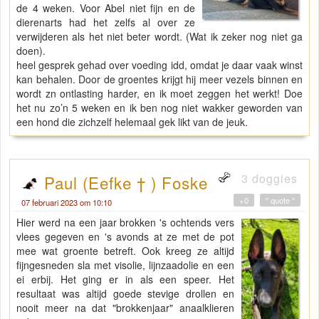
de 4 weken. Voor Abel niet fijn en de
dierenarts had het zelfs al over ze
verwijderen als het niet beter wordt. (Wat ik zeker nog niet ga
doen).
heel gesprek gehad over voeding idd, omdat je daar vaak winst
kan behalen. Door de groentes krijgt hij meer vezels binnen en
wordt zn ontlasting harder, en ik moet zeggen het werkt! Doe
het nu zo’n 5 weken en ik ben nog niet wakker geworden van
een hond die zichzelf helemaal gek likt van de jeuk.
3 doggies
Paul (Eefke † ) Foske
+0
" quote "
07 februari 2023 om 10:10
Hier werd na een jaar brokken 's ochtends vers
vlees gegeven en 's avonds at ze met de pot
mee wat groente betreft. Ook kreeg ze altijd
fijngesneden sla met visolie, lijnzaadolie en een
ei erbij. Het ging er in als een speer. Het
resultaat was altijd goede stevige drollen en
nooit meer na dat "brokkenjaar" anaalklieren