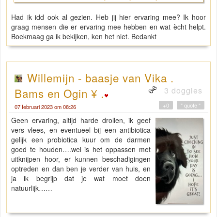
Had ik idd ook al gezien. Heb jij hier ervaring mee? Ik hoor
graag mensen die er ervaring mee hebben en wat ècht helpt.
Boekmaag ga ik bekijken, ken het niet. Bedankt
Willemijn - baasje van Vika .
3 doggies
Bams en Ogin ¥ .
+0
" quote "
07 februari 2023 om 08:26
Geen ervaring, altijd harde drollen, ik geef
vers vlees, en eventueel bij een antibiotica
gelijk een probiotica kuur om de darmen
goed te houden….wel is het oppassen met
uitknijpen hoor, er kunnen beschadigingen
optreden en dan ben je verder van huis, en
ja ik begrijp dat je wat moet doen
natuurlijk……