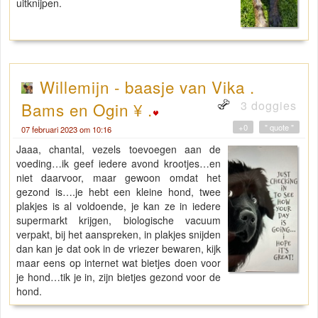
uitknijpen.
Willemijn - baasje van Vika .
3 doggies
Bams en Ogin ¥ .
+0
" quote "
07 februari 2023 om 10:16
Jaaa, chantal, vezels toevoegen aan de
voeding…ik geef iedere avond krootjes…en
niet daarvoor, maar gewoon omdat het
gezond is….je hebt een kleine hond, twee
plakjes is al voldoende, je kan ze in iedere
supermarkt krijgen, biologische vacuum
verpakt, bij het aanspreken, in plakjes snijden
dan kan je dat ook in de vriezer bewaren, kijk
maar eens op internet wat bietjes doen voor
je hond…tik je in, zijn bietjes gezond voor de
hond.