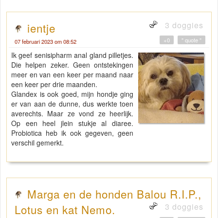
3 doggies
ientje
+0
" quote "
07 februari 2023 om 08:52
Ik geef senisipharm anal gland pilletjes.
Die helpen zeker. Geen ontstekingen
meer en van een keer per maand naar
een keer per drie maanden.
Glandex is ook goed, mijn hondje ging
er van aan de dunne, dus werkte toen
averechts. Maar ze vond ze heerlijk.
Op een heel jlein stukje al diaree.
Probiotica heb ik ook gegeven, geen
verschil gemerkt.
Marga en de honden Balou R.I.P.,
3 doggies
Lotus en kat Nemo.