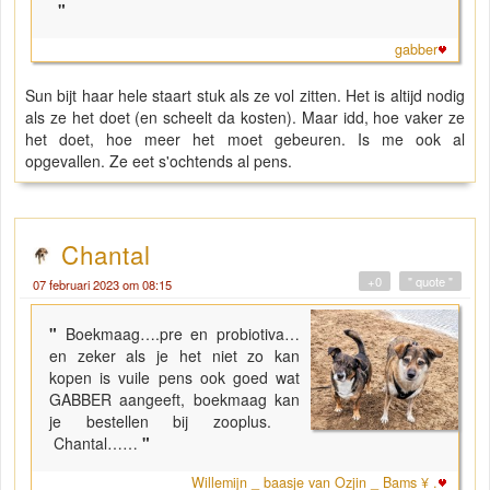
"
gabber
Sun bijt haar hele staart stuk als ze vol zitten. Het is altijd nodig
als ze het doet (en scheelt da kosten). Maar idd, hoe vaker ze
het doet, hoe meer het moet gebeuren. Is me ook al
opgevallen. Ze eet s'ochtends al pens.
Chantal
+0
" quote "
07 februari 2023 om 08:15
"
Boekmaag….pre en probiotiva…
en zeker als je het niet zo kan
kopen is vuile pens ook goed wat
GABBER aangeeft, boekmaag kan
je bestellen bij zooplus.
Chantal……
"
Willemijn _ baasje van Ozjin _ Bams ¥ .