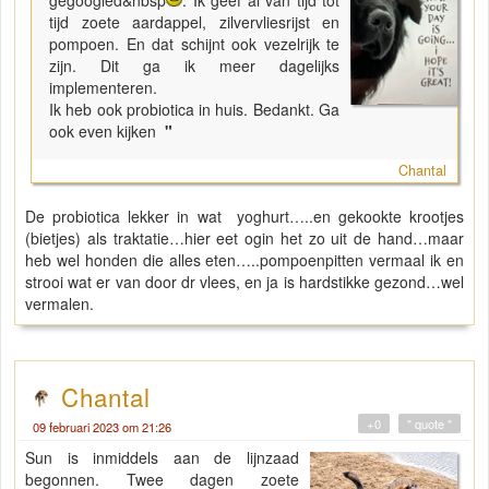
tijd zoete aardappel, zilvervliesrijst en
pompoen. En dat schijnt ook vezelrijk te
zijn. Dit ga ik meer dagelijks
implementeren.
Ik heb ook probiotica in huis. Bedankt. Ga
ook even kijken
"
Chantal
De probiotica lekker in wat yoghurt…..en gekookte krootjes
(bietjes) als traktatie…hier eet ogin het zo uit de hand…maar
heb wel honden die alles eten…..pompoenpitten vermaal ik en
strooi wat er van door dr vlees, en ja is hardstikke gezond…wel
vermalen.
Chantal
+0
" quote "
09 februari 2023 om 21:26
Sun is inmiddels aan de lijnzaad
begonnen. Twee dagen zoete