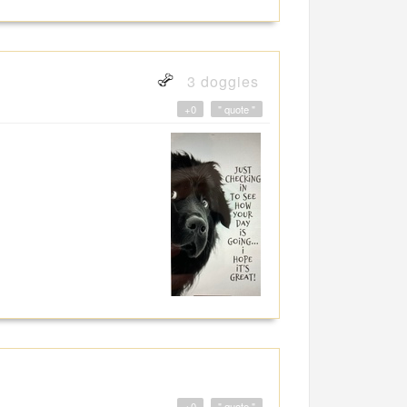
3 doggies
+0
" quote "
+0
" quote "