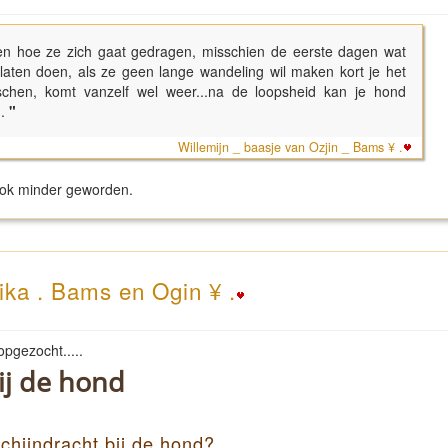
chten hoe ze zich gaat gedragen, misschien de eerste dagen wat
g laten doen, als ze geen lange wandeling wil maken kort je het
uschen, komt vanzelf wel weer...na de loopsheid kan je hond
.
"
Willemijn _ baasje van Ozjin _ Bams ¥ .
 ook minder geworden.
ika . Bams en Ogin ¥ .
r je opgezocht.....
ij de hond
chijndracht bij de hond?