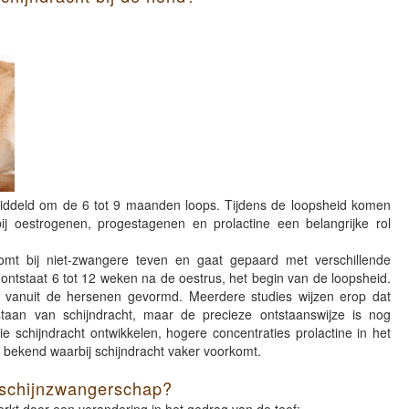
emiddeld om de 6 tot 9 maanden loops. Tijdens de loopsheid komen
j oestrogenen, progestagenen en prolactine een belangrijke rol
omt bij niet-zwangere teven en gaat gepaard met verschillende
ntstaat 6 tot 12 weken na de oestrus, het begin van de loopsheid.
e vanuit de hersenen gevormd. Meerdere studies wijzen erop dat
tstaan van schijndracht, maar de precieze ontstaanswijze is nog
ie schijndracht ontwikkelen, hogere concentraties prolactine in het
n bekend waarbij schijndracht vaker voorkomt.
n schijnzwangerschap?