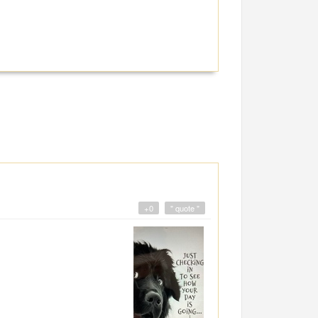
+0
" quote "