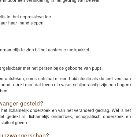
erkt door een verandering in het gedrag van de teef:
elfs tot het depressieve toe
 naar haar mand slepen.
ornamelijk te zien bij het achterste melkpakket.
ergelijkbaar met het persen bij de geboorte van pups.
n ontsteken, soms ontstaat er een huidinfectie als de teef veel aan
getoond, denkt men dat teven die vaker schijndrachtig zijn een hogere
bben.
wanger gesteld?
het lichamelijk onderzoek en van het veranderd gedrag. Wel is het
iet gedekt is: lichamelijk onderzoek, echografisch onderzoek en
sluitsel geven.
hijnzwangerschap?