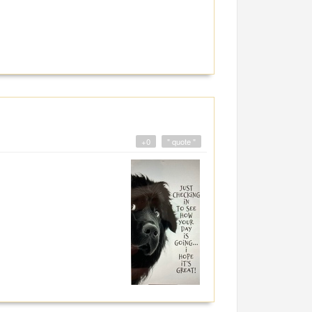
+0
" quote "