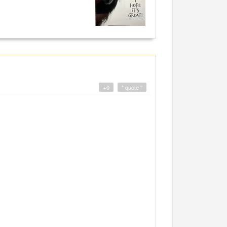
+0
" quote "