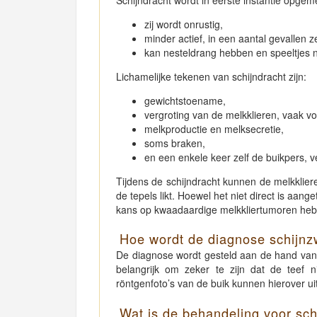
Schijndracht wordt in eerste instantie opgem
zij wordt onrustig,
minder actief, in een aantal gevallen z
kan nesteldrang hebben en speeltjes
Lichamelijke tekenen van schijndracht zijn:
gewichtstoename,
vergroting van de melkklieren, vaak vo
melkproductie en melksecretie,
soms braken,
en een enkele keer zelf de buikpers, v
Tijdens de schijndracht kunnen de melkkliere
de tepels likt. Hoewel het niet direct is aan
kans op kwaadaardige melkkliertumoren he
Hoe wordt de diagnose schijnz
De diagnose wordt gesteld aan de hand van 
belangrijk om zeker te zijn dat de teef n
röntgenfoto’s van de buik kunnen hierover uit
Wat is de behandeling voor sc