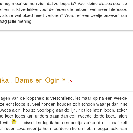
ou nog meer kunnen zien dat ze loops is? Veel kleine plasjes doet ze
der en ruikt ze lekker voor de reuen die hebben wel meer interesse.
is als ze wat bloed heeft verloren? Wordt er een beetje onzeker van
aag jullie mening!
ika . Bams en Ogin ¥ .
gen van de loopsheid is verschillend, let maar op na een weekje
ze echt loops is, veel honden houden zich schoon waar je dan niet
.wees alert, hou ze voorlopig aan de lijn, niet los laten lopen, zeker
ste keer loops kan anders gaan dan een tweede derde keer....alert
 wil...
misschien leg ik het een beetje verkeerd uit, maar zelf
paar reuen....wanneer je het meerderen keren hebt meegemaakt van