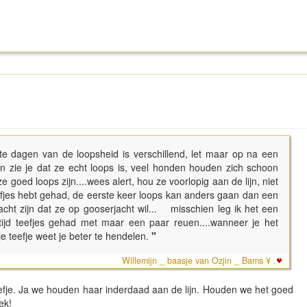
te dagen van de loopsheid is verschillend, let maar op na een
 zie je dat ze echt loops is, veel honden houden zich schoon
e goed loops zijn....wees alert, hou ze voorlopig aan de lijn, niet
teefjes hebt gehad, de eerste keer loops kan anders gaan dan een
dacht zijn dat ze op gooserjacht wil... misschien leg ik het een
ltijd teefjes gehad met maar een paar reuen....wanneer je het
teefje weet je beter te hendelen.
"
Willemijn _ baasje van Ozjin _ Bams ¥ .
eefje. Ja we houden haar inderdaad aan de lijn. Houden we het goed
ek!