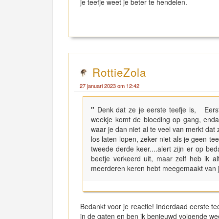
je teefje weet je beter te hendelen.
RottieZola
27 januari 2023 om 12:42
"
Denk dat ze je eerste teefje is, Eers
weekje komt de bloeding op gang, endan
waar je dan niet al te veel van merkt dat z
los laten lopen, zeker niet als je geen 
tweede derde keer....alert zijn er op be
beetje verkeerd uit, maar zelf heb ik a
meerderen keren hebt meegemaakt van je 
Bedankt voor je reactie! Inderdaad eerste t
in de gaten en ben ik benieuwd volgende we