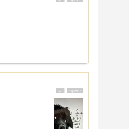
+0
" quote "