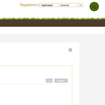
Registreren
|
+0
" quote "