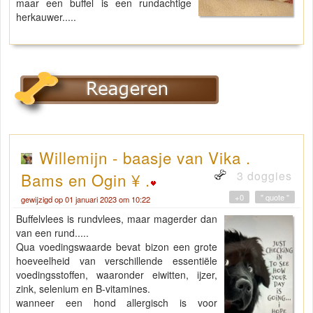
maar een buffel is een rundachtige
herkauwer.....
Willemijn - baasje van Vika .
3 doggies
Bams en Ogin ¥ .
+0
" quote "
gewijzigd op 01 januari 2023 om 10:22
Buffelvlees is rundvlees, maar magerder dan
van een rund.....
Qua voedingswaarde bevat bizon een grote
hoeveelheid van verschillende essentiële
voedingsstoffen, waaronder eiwitten, ijzer,
zink, selenium en B-vitamines.
wanneer een hond allergisch is voor