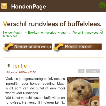
HondenPage
Verschil rundvlees of buffelvlees.
HondenForum
>
Brokken en overige vragen
>
Verschil rundvlees of
buffelvlees.
ientje
+0
" quote "
01 januari 2023 om 09:57
Vaak zie je tegenwoordig buffelvlees als
ingrediënt voor honden voeding. Maar
is dit echt van de buffel of een mooi
woord voor rundvlees.
Wat is het verschil tussen buffelvlees en
rundvlees. Het verschil in dieren ken ik,