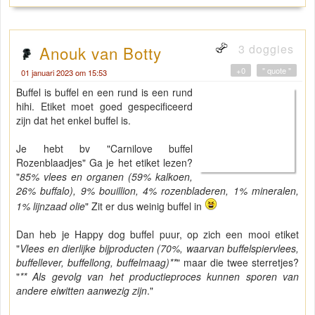
3 doggies
Anouk van Botty
+0
" quote "
01 januari 2023 om 15:53
Buffel is buffel en een rund is een rund
hihi. Etiket moet goed gespecificeerd
zijn dat het enkel buffel is.
Je hebt bv "Carnilove buffel
Rozenblaadjes" Ga je het etiket lezen?
"
85% vlees en organen (59% kalkoen,
26% buffalo), 9% bouillion, 4% rozenbladeren, 1% mineralen,
1% lijnzaad olie
" Zit er dus weinig buffel in
Dan heb je Happy dog buffel puur, op zich een mooi etiket
"
Vlees en dierlijke bijproducten (70%, waarvan buffelspiervlees,
buffellever, buffellong, buffelmaag)**
" maar die twee sterretjes?
"
** Als gevolg van het productieproces kunnen sporen van
andere eiwitten aanwezig zijn
."