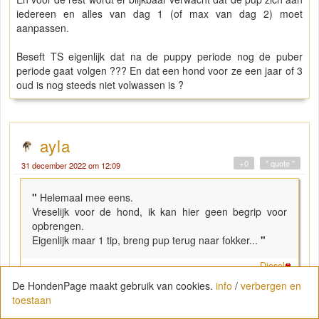
iedereen en alles van dag 1 (of max van dag 2) moet
aanpassen.
Beseft TS eigenlijk dat na de puppy periode nog de puber
periode gaat volgen ??? En dat een hond voor ze een jaar of 3
oud is nog steeds niet volwassen is ?
ayla
+0
" quote "
31 december 2022 om 12:09
"
Helemaal mee eens.
Vreselijk voor de hond, ik kan hier geen begrip voor
opbrengen.
Eigenlijk maar 1 tip, breng pup terug naar fokker...
"
Diesel
De HondenPage maakt gebruik van cookies.
info
/
verbergen en
Ik wilde eigenlijk niet reageren maar jullie doen echt net alsof
toestaan
AYLA een vreselijk leven heeft.