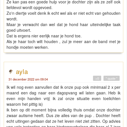
Ze kan pas een goede hulp voor je dochter zijn als ze zelf ook
liefdevol wordt opgevoed.
Zo'n diertje voelt denk ik echt wel als er niet echt van gehouden
wordt.
Maar je verwacht dan wel dat je hond haar uiteindelijke taak
goed uitvoert.
Dat is ergens nier eerlijk naar je hond toe.
Als je haar toch wilt houden , zul je meer aan de band met je
hondje moeten werken.
ayla
+0
" quote "
31 december 2022 om 09:04
Ik wil nog even aanvullen dat ik onze pup ook minimaal 2 x per
maand een dag naar een dagopvang wil laten gaan. Heb ik
even mijn handen vrij( ik zal onze situatie even toelichten
waarom het pittig is)
ik ben op dit moment bijna volledig thuis omdat onze dochter
zwaar autisme heeft. Dus zie alles van de pup . Dochter heeft
echt uitingen gedaan dat ze het leven niet ziet zitten. Op advies
van vele instanties en haar kinderpsycholoog die haar al 7 jaar