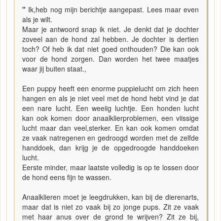
"
Ik,heb nog mijn berichtje aangepast. Lees maar even
als je wilt.
Maar je antwoord snap ik niet. Je denkt dat je dochter
zoveel aan de hond zal hebben. Je dochter is dertien
toch? Of heb ik dat niet goed onthouden? Die kan ook
voor de hond zorgen. Dan worden het twee maatjes
waar jij buiten staat.,
Een puppy heeft een enorme puppielucht om zich heen
hangen en als je niet veel met de hond hebt vind je dat
een nare lucht. Een weeiig luchtje. Een honden lucht
kan ook komen door anaalklierproblemen, een viissige
lucht maar dan veel,sterker. En kan ook komen omdat
ze vaak natregenen en gedroogd worden met de zelfde
handdoek, dan krijg je de opgedroogde handdoeken
lucht.
Eerste minder, maar laatste volledig is op te lossen door
de hond eens fijn te wassen.
Anaalklieren moet je leegdrukken, kan bij de dierenarts,
maar dat is niet zo vaak bij zo jonge pups. Zit ze vaak
met haar anus over de grond te wrijven? Zit ze bij,