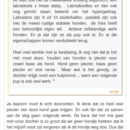
labradoole x friese staby, . Labradoodles en dan ook
nog gemixt staan bekend om het hypergedrag.
Labradors zijn 9 vd 10 stuiterballen, poedels zijn ook
niet de meest rustige stabiele honden, de fries heeft
een behoorlijke eigen wil. . Actieve zelfstandige werk
honden. En ja dat zijn ze als pup ook al. En al die
eigenschappen komen verdubbeld terug.
Heel veel sterkte met je beslissing, ik zeg niet dat je het
niet moet doen, houden van honden is plezier voor
zowel baas als hond. Hond geen plezier, baas geen
plezier en vice versa . Maar wat is het gevolg. Je
dochter krijgt nooit een hulphomd.... want een volgende
pup is ook veel werk.
"
ientje
Ja daarom moet ik echt doorzetten. Ik denk dat ze heel veel
plezier van deze hond gaat krijgen. En ook fijn dat ze samen
aan de slag gaan volgende week. De kans dat het mis gaat
met onze dochter is zo groot als we geen hondje hebben dat ik
het mijzelf nooit zal vergeven als ik dit hondje weg doe. Dus dat