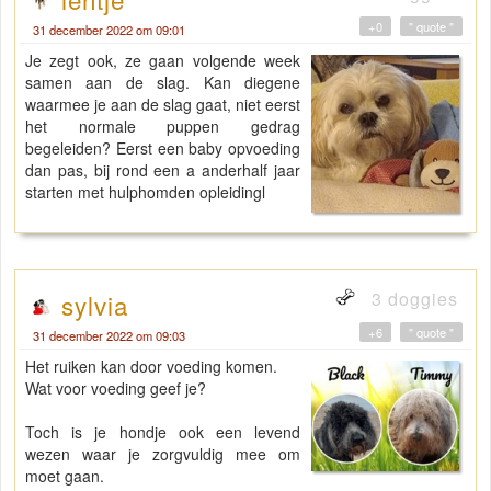
+0
" quote "
31 december 2022 om 09:01
Je zegt ook, ze gaan volgende week
samen aan de slag. Kan diegene
waarmee je aan de slag gaat, niet eerst
het normale puppen gedrag
begeleiden? Eerst een baby opvoeding
dan pas, bij rond een a anderhalf jaar
starten met hulphomden opleidingl
3 doggies
sylvia
+6
" quote "
31 december 2022 om 09:03
Het ruiken kan door voeding komen.
Wat voor voeding geef je?
Toch is je hondje ook een levend
wezen waar je zorgvuldig mee om
moet gaan.