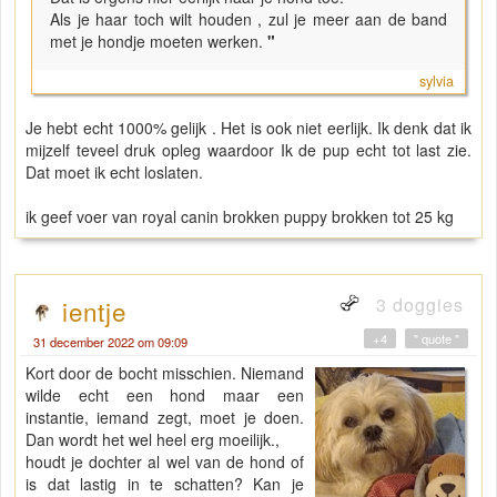
Als je haar toch wilt houden , zul je meer aan de band
met je hondje moeten werken.
"
sylvia
Je hebt echt 1000% gelijk . Het is ook niet eerlijk. Ik denk dat ik
mijzelf teveel druk opleg waardoor Ik de pup echt tot last zie.
Dat moet ik echt loslaten.
ik geef voer van royal canin brokken puppy brokken tot 25 kg
3 doggies
ientje
+4
" quote "
31 december 2022 om 09:09
Kort door de bocht misschien. Niemand
wilde echt een hond maar een
instantie, iemand zegt, moet je doen.
Dan wordt het wel heel erg moeilijk.,
houdt je dochter al wel van de hond of
is dat lastig in te schatten? Kan je