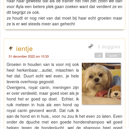
naar haar geweest dat als de trainer het niet ziet zitten we dan
voor Ayla een betere plek gaan zoeken want dat verdient ze en
dit begrijpt ze ook.
ze houdt er nog niet van dat moet bij haar echt groeien maar
ze is er wel steeds meer aan gehecht
3 doggies
ientje
+0
" quote "
31 december 2022 om 10:33
Groeien in houden van is voor mij ook
heel herkenbaar....autist, misschien is
het dat. Duurt echt wel even, je hele
levenis overhoop gegooid.
Overigens, royal canin, meningen zijn
er over verdeeld, maar goed voer als je
hond het er goed op doet. Echter, ik
ruik meteen in huis als een hond op
royal canin gevoerd wordt. Dat ruik ik
aan de hond en in huis., voor nu zou ik het even zo laten. Even
onder de dpuche met een goede hondenshampoo wil goed
helpen tegen de hondenlucht, wel de shampoo heel goed