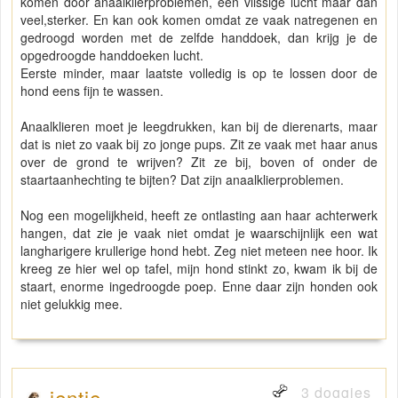
komen door anaalklierproblemen, een viissige lucht maar dan
veel,sterker. En kan ook komen omdat ze vaak natregenen en
gedroogd worden met de zelfde handdoek, dan krijg je de
opgedroogde handdoeken lucht.
Eerste minder, maar laatste volledig is op te lossen door de
hond eens fijn te wassen.
Anaalklieren moet je leegdrukken, kan bij de dierenarts, maar
dat is niet zo vaak bij zo jonge pups. Zit ze vaak met haar anus
over de grond te wrijven? Zit ze bij, boven of onder de
staartaanhechting te bijten? Dat zijn anaalklierproblemen.
Nog een mogelijkheid, heeft ze ontlasting aan haar achterwerk
hangen, dat zie je vaak niet omdat je waarschijnlijk een wat
langharigere krullerige hond hebt. Zeg niet meteen nee hoor. Ik
kreeg ze hier wel op tafel, mijn hond stinkt zo, kwam ik bij de
staart, enorme ingedroogde poep. Enne daar zijn honden ook
niet gelukkig mee.
3 doggies
ientje