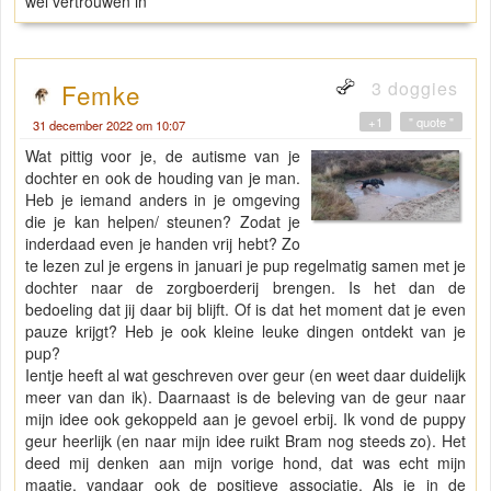
wel vertrouwen in
3 doggies
Femke
+1
" quote "
31 december 2022 om 10:07
Wat pittig voor je, de autisme van je
dochter en ook de houding van je man.
Heb je iemand anders in je omgeving
die je kan helpen/ steunen? Zodat je
inderdaad even je handen vrij hebt? Zo
te lezen zul je ergens in januari je pup regelmatig samen met je
dochter naar de zorgboerderij brengen. Is het dan de
bedoeling dat jij daar bij blijft. Of is dat het moment dat je even
pauze krijgt? Heb je ook kleine leuke dingen ontdekt van je
pup?
Ientje heeft al wat geschreven over geur (en weet daar duidelijk
meer van dan ik). Daarnaast is de beleving van de geur naar
mijn idee ook gekoppeld aan je gevoel erbij. Ik vond de puppy
geur heerlijk (en naar mijn idee ruikt Bram nog steeds zo). Het
deed mij denken aan mijn vorige hond, dat was echt mijn
maatje, vandaar ook de positieve associatie. Als je in de