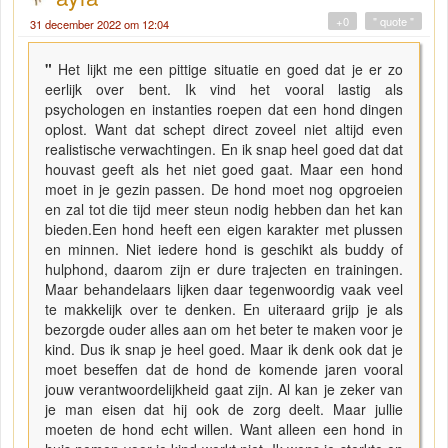
+0
" quote "
31 december 2022 om 12:04
"
Het lijkt me een pittige situatie en goed dat je er zo
eerlijk over bent. Ik vind het vooral lastig als
psychologen en instanties roepen dat een hond dingen
oplost. Want dat schept direct zoveel niet altijd even
realistische verwachtingen. En ik snap heel goed dat dat
houvast geeft als het niet goed gaat. Maar een hond
moet in je gezin passen. De hond moet nog opgroeien
en zal tot die tijd meer steun nodig hebben dan het kan
bieden.Een hond heeft een eigen karakter met plussen
en minnen. Niet iedere hond is geschikt als buddy of
hulphond, daarom zijn er dure trajecten en trainingen.
Maar behandelaars lijken daar tegenwoordig vaak veel
te makkelijk over te denken. En uiteraard grijp je als
bezorgde ouder alles aan om het beter te maken voor je
kind. Dus ik snap je heel goed. Maar ik denk ook dat je
moet beseffen dat de hond de komende jaren vooral
jouw verantwoordelijkheid gaat zijn. Al kan je zeker van
je man eisen dat hij ook de zorg deelt. Maar jullie
moeten de hond echt willen. Want alleen een hond in