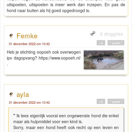
uitspoelen, uitspoelen is meer werk dan inzepen. En pas de
hond naar buiten als hij goed opgedroogd is.
3 doggies
Femke
+0
" quote "
31 december 2022 om 10:42
Heb je stichting oopoeh ook overwogen
ipv dagopvang? https://www.oopoeh.nl/
.
ayla
+0
" quote "
31 december 2022 om 10:42
"
Ik lees eigenlijk vooral een ongewenste hond die enkel
maar als hulpmiddel voor een kind is.
Sorry, maar een hond heeft ook recht op een leven en