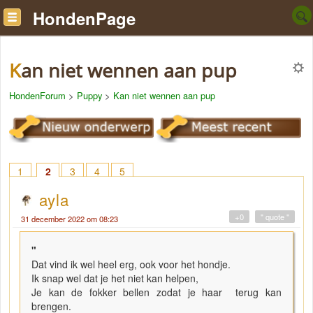
HondenPage
Kan niet wennen aan pup
HondenForum
>
Puppy
>
Kan niet wennen aan pup
1
2
3
4
5
ayla
+0
" quote "
31 december 2022 om 08:23
"
Dat vind ik wel heel erg, ook voor het hondje.
Ik snap wel dat je het niet kan helpen,
Je kan de fokker bellen zodat je haar terug kan
brengen.