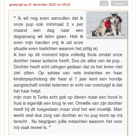
+3
" quote "
gewijzigd op 31 december 2022 om 09:20
"
Ik wil nog even aanvullen dat ik
onze pup ook minimaal 2 x per
maand een dag naar een
dagopvang wil laten gaan. Heb ik
even mijn handen vrij( ik zal onze
situatie even toelichten waarom het pittig is)
ik ben op dit moment bijna volledig thuis omdat onze
dochter zwaar autisme heeft. Dus zie alles van de pup .
Dochter heeft echt uitingen gedaan dat ze het leven niet
ziet zitten. Op advies van vele instanties en haar
kinderpsycholoog die haar al 7 jaar kent een hondje
aangeschaft omdat iedereen er echt van overtuigd is dat
het haar helpt.
mijn man is Turks echt gek op dieren maar een hond in
huis is eigenlijk een brug te ver. Omwille van zijn dochter
heeft hij dit toegestaan maar vind het wel moeilijk. Man
werkt veel dus zorg van dochter en nu pup komt op mij
terecht . Nu begrijpen jullie misschien waarom het voor
mij vaak teveel is.
"