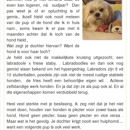
even kan logeren, ná oudjaar? Dan
pas weet je of er opluchting is of
gemis., ikzelf hield ook nooit meteen
van de pup of de hond die ik in huis
nam., soms kwam ik er pas met 6
maanden achter dat ik toch van de
hond hield.,
Wat zegt je dochter hiervan? Want de
hond is voor haar toch?
Je hebt ook niet de makkelijkste kruising uitgezocht, een
labradoole x friese staby, . Labradoodles en dan ook nog
gemixt staan bekend om het hypergedrag. Labradors zijn 9 vd
10 stuiterballen, poedels zijn ook niet de meest rustige stabiele
honden, de fries heeft een behoorlijke eigen wil. . Actieve
zelfstandige werk honden. En ja dat zijn ze als pup ook al. En al
die eigenschappen komen verdubbeld terug.
Heel veel sterkte met je beslissing, ik zeg niet dat je het niet
moet doen, houden van honden is plezier voor zowel baas als
hond. Hond geen plezier, baas geen plezier en vice versa .
Maar wat is het gevolg. Je dochter krijgt nooit een hulphomd....
want een volgende pup is ook veel werk.