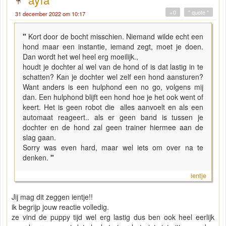
+0
" quote "
31 december 2022 om 10:17
"
Kort door de bocht misschien. Niemand wilde echt een
hond maar een instantie, iemand zegt, moet je doen.
Dan wordt het wel heel erg moeilijk.,
houdt je dochter al wel van de hond of is dat lastig in te
schatten? Kan je dochter wel zelf een hond aansturen?
Want anders is een hulphond een no go, volgens mij
dan. Een hulphond blijft een hond hoe je het ook went of
keert. Het is geen robot die alles aanvoelt en als een
automaat reageert.. als er geen band is tussen je
dochter en de hond zal geen trainer hiermee aan de
slag gaan.
Sorry was even hard, maar wel iets om over na te
denken.
"
ientje
Jij mag dit zeggen ientje!!
ik begrijp jouw reactie volledig.
ze vind de puppy tijd wel erg lastig dus ben ook heel eerlijk