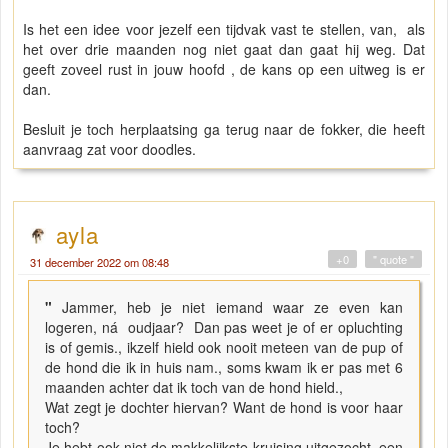
Is het een idee voor jezelf een tijdvak vast te stellen, van, als
het over drie maanden nog niet gaat dan gaat hij weg. Dat
geeft zoveel rust in jouw hoofd , de kans op een uitweg is er
dan.
Besluit je toch herplaatsing ga terug naar de fokker, die heeft
aanvraag zat voor doodles.
ayla
+0
" quote "
31 december 2022 om 08:48
"
Jammer, heb je niet iemand waar ze even kan
logeren, ná oudjaar? Dan pas weet je of er opluchting
is of gemis., ikzelf hield ook nooit meteen van de pup of
de hond die ik in huis nam., soms kwam ik er pas met 6
maanden achter dat ik toch van de hond hield.,
Wat zegt je dochter hiervan? Want de hond is voor haar
toch?
Je hebt ook niet de makkelijkste kruising uitgezocht, een