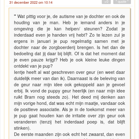
+0
" quote "
31 december 2022 om 10:14
"
Wat pittig voor je, de autisme van je dochter en ook de
houding van je man. Heb je iemand anders in je
omgeving die je kan helpen/ steunen? Zodat je
inderdaad even je handen vrij hebt? Zo te lezen zul je
ergens in januari je pup regelmatig samen met je
dochter naar de zorgboerderij brengen. Is het dan de
bedoeling dat jij daar bij blijft. Of is dat het moment dat
je even pauze krijgt? Heb je ook kleine leuke dingen
ontdekt van je pup?
Ientje heeft al wat geschreven over geur (en weet daar
duidelijk meer van dan ik). Daarnaast is de beleving van
de geur naar mijn idee ook gekoppeld aan je gevoel
erbij. Ik vond de puppy geur heerlijk (en naar mijn idee
ruikt Bram nog steeds zo). Het deed mij denken aan
mijn vorige hond, dat was echt mijn maatje, vandaar ook
de positieve associatie. Als je in de toekomst meer van
je pup gaat houden kan de irritatie over zijn geur ook
veranderen (tenzij het inderdaad poep is, dat blijft
stinken).
De eerste maanden zijn ook echt het zwaarst, dan even