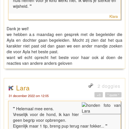
huis nemen voor je kind werkt niet. Ik wens je sterkte en
wijsheid.
"
Klara
Dank je wel!
we hebben a.s maandag een gesprek met de begeleider die
Ayla en dochter gaan begeleiden. Mocht zij zien dat het qua
karakter niet past oid dan gaan we een ander mandje zoeken
die voor Ayla het beste past.
want wil echt oprecht het beste voor haar ook al doen de
reacties van andere anders geloven
2 doggies
Lara
+0
" quote "
31 december 2022 om 12:05
"
Helemaal mee eens.
Vreselijk voor de hond, ik kan hier
geen begrip voor opbrengen.
Eigenlijk maar 1 tip, breng pup terug naar fokker...
"