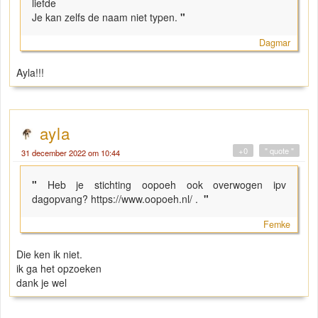
liefde
Je kan zelfs de naam niet typen.
"
Dagmar
Ayla!!!
ayla
+0
" quote "
31 december 2022 om 10:44
"
Heb je stichting oopoeh ook overwogen ipv
dagopvang? https://www.oopoeh.nl/ .
"
Femke
Die ken ik niet.
ik ga het opzoeken
dank je wel