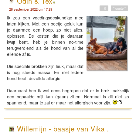
Odin & Tex
+0
" quote "
28 september 2022 om 17:29
Ik zou een voedingsdeskundige mee
laten kijken. Met een beetje geluk kun
je daarmee een hoop, zo niet alles,
oplossen. De kosten die je daaraan
kwijt bent, heb je binnen no-time
terugverdiend als de hond van al die
ellende af is.
Die speciale brokken zijn leuk, maar dat
is nog steeds massa. En niet iedere
hond heeft dezelfde allergie.
Daarnaast heb ik wel eens begrepen dat er in brok makkelijk
een bepaalde mijt kan (gaan) zitten. Normaal is dit niet zo
spannend, maar je zal er maar net allergisch voor zijn.
Willemijn - baasje van Vika .