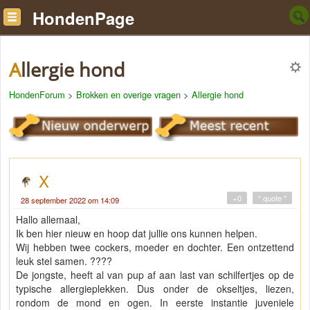
HondenPage
Allergie hond
HondenForum
>
Brokken en overige vragen
>
Allergie hond
X
+0
" quote "
28 september 2022 om 14:09
Hallo allemaal,
Ik ben hier nieuw en hoop dat jullie ons kunnen helpen.
Wij hebben twee cockers, moeder en dochter. Een ontzettend
leuk stel samen. ????
De jongste, heeft al van pup af aan last van schilfertjes op de
typische allergieplekken. Dus onder de okseltjes, liezen,
rondom de mond en ogen. In eerste instantie juveniele