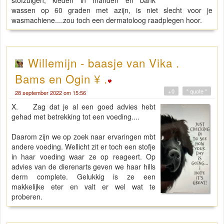
stofzuigen, kleden in manden en bank
wassen op 60 graden met azijn, is niet slecht voor je
wasmachiene....zou toch een dermatoloog raadplegen hoor.
Willemijn - baasje van Vika .
Bams en Ogin ¥ .
+0
" quote "
28 september 2022 om 15:56
X. Zag dat je al een goed advies hebt
gehad met betrekking tot een voeding....
Daarom zijn we op zoek naar ervaringen mbt
andere voeding. Wellicht zit er toch een stofje
in haar voeding waar ze op reageert. Op
advies van de dierenarts geven we haar hills
derm complete. Gelukkig is ze een
makkelijke eter en valt er wel wat te
proberen.