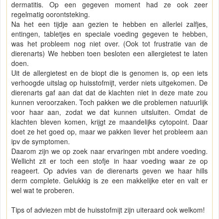
dermatitis. Op een gegeven moment had ze ook zeer
regelmatig oorontsteking.
Na het een tijdje aan gezien te hebben en allerlei zalfjes,
entingen, tabletjes en speciale voeding gegeven te hebben,
was het probleem nog niet over. (Ook tot frustratie van de
dierenarts) We hebben toen besloten een allergietest te laten
doen.
Uit de allergietest en de biopt die is genomen is, op een iets
verhoogde uitslag op huisstofmijt, verder niets uitgekomen. De
dierenarts gaf aan dat dat de klachten niet in deze mate zou
kunnen veroorzaken. Toch pakken we die problemen natuurlijk
voor haar aan, zodat we dat kunnen uitsluiten. Omdat de
klachten bleven komen, krijgt ze maandelijks cytopoint. Daar
doet ze het goed op, maar we pakken liever het probleem aan
ipv de symptomen.
Daarom zijn we op zoek naar ervaringen mbt andere voeding.
Wellicht zit er toch een stofje in haar voeding waar ze op
reageert. Op advies van de dierenarts geven we haar hills
derm complete. Gelukkig is ze een makkelijke eter en valt er
wel wat te proberen.
Tips of adviezen mbt de huisstofmijt zijn uiteraard ook welkom!