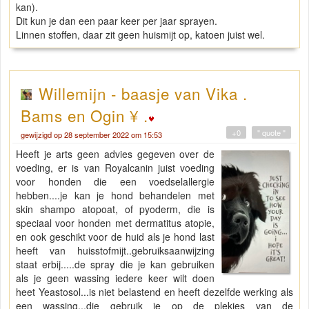
kan).
Dit kun je dan een paar keer per jaar sprayen.
Linnen stoffen, daar zit geen huismijt op, katoen juist wel.
Willemijn - baasje van Vika .
Bams en Ogin ¥ .
+0
" quote "
gewijzigd op 28 september 2022 om 15:53
Heeft je arts geen advies gegeven over de
voeding, er is van Royalcanin juist voeding
voor honden die een voedselallergie
hebben....je kan je hond behandelen met
skin shampo atopoat, of pyoderm, die is
speciaal voor honden met dermatitus atopie,
en ook geschikt voor de huid als je hond last
heeft van huisstofmijt..gebruiksaanwijzing
staat erbij.....de spray die je kan gebruiken
als je geen wassing iedere keer wilt doen
heet Yeastosol...is niet belastend en heeft dezelfde werking als
een wassing...die gebruik je op de plekjes van de