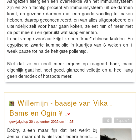
Aangezien allergieen een overreaktie van het immuunsysteem
zijn en zo`n tachtig procent vh immuunsysteem uit de darmen
komt, en gezonde darmen met een goede voeding te maken
hebben, daarop geconcentreerd, en van alles uitgeprobeerd en
uiteindelijk zelf voor haar gaan koken, ze eet min of meer met
de pot mee nu en gebruikt wat supplementen.
In het vroege voorjaar krijgt ze een "kuur" chinese kruiden. En
egyptische zwarte kummelolie in kuurtjes van 6 weken en 1
week pauze tot na de heftigste pollentijd.
Niet dat ze nu nooit meer ergens op reageert hoor, maar
eigenlijk gaat het heel goed, glanzend velletje en al heel lang
geen demodex of hotspots meer.
Willemijn - baasje van Vika .
Bams en Ogin ¥ .
+0
" quote "
gewijzigd op 30 september 2022 om 11:25
Dobry, alleen maar fijn dat het werkt bij
Jenna, maar dat is niet voor iedere hond......