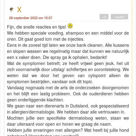
X
+0
" quote "
28 september 2022 om 15:57
Fijn, die snelle reacties en tips!
We hebben speciale voeding, shampoo en een middel voor de
oren. Dit gaat goed icm met de injecties.
Eens in de zoveel tijd laten we onze bank cleanen. Alle kussens
en slopen wassen we regelmatig maar dat kunnen we natuurlijk
een x vaker doen. Die spray ga ik ophalen, bedankt!
Wat de symptomen betreft; ze heeft vrijwel geen jeuk, het uit
zich voornamelijk door uitslag/ schilfertjes en oorontsteking. We
weten dat we door het geven van cytopoint alleen de
symptomen bestrijden, vandaar ook dit topic.
Vandaag nogmaals met de arts de onderzoeken doorgenomen
en het blijft een lastig probleem. Ook de ouderdieren hebben
geen onderliggende klachten.
We gaan naar een dierenarts in Duitsland, ook gespecialiseerd
in allergien/dermatologie. We hebben daar alle vertrouwen in.
Mochten jullie een specifieke dermatoloog weten, staan we
daar uiteraard voor open en horen we graag de naam.
Hebben jullie ervaringen met allergien? Wat heeft bij jullie hond