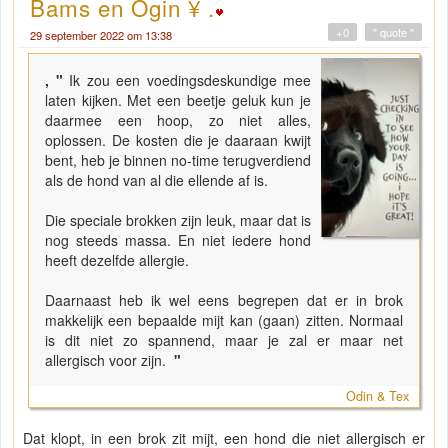
Bams en Ogin ¥ .
+0
" quote "
29 september 2022 om 13:38
, "
Ik zou een voedingsdeskundige mee
laten kijken. Met een beetje geluk kun je
daarmee een hoop, zo niet alles,
oplossen. De kosten die je daaraan kwijt
bent, heb je binnen no-time terugverdiend
als de hond van al die ellende af is.
Die speciale brokken zijn leuk, maar dat is
nog steeds massa. En niet iedere hond
heeft dezelfde allergie.
Daarnaast heb ik wel eens begrepen dat er in brok
makkelijk een bepaalde mijt kan (gaan) zitten. Normaal
is dit niet zo spannend, maar je zal er maar net
allergisch voor zijn.
"
Odin & Tex
Dat klopt, in een brok zit mijt, een hond die niet allergisch er