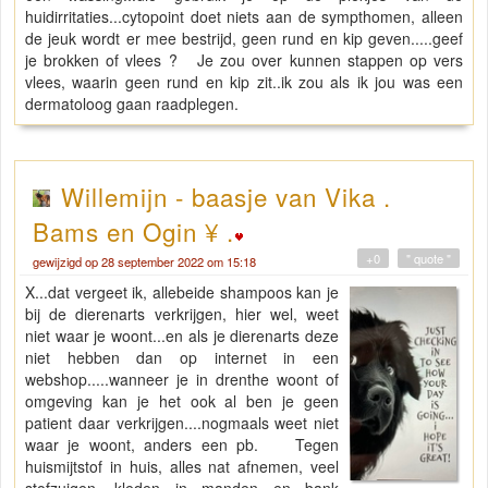
huidirritaties...cytopoint doet niets aan de sympthomen, alleen
de jeuk wordt er mee bestrijd, geen rund en kip geven.....geef
je brokken of vlees ? Je zou over kunnen stappen op vers
vlees, waarin geen rund en kip zit..ik zou als ik jou was een
dermatoloog gaan raadplegen.
Willemijn - baasje van Vika .
Bams en Ogin ¥ .
+0
" quote "
gewijzigd op 28 september 2022 om 15:18
X...dat vergeet ik, allebeide shampoos kan je
bij de dierenarts verkrijgen, hier wel, weet
niet waar je woont...en als je dierenarts deze
niet hebben dan op internet in een
webshop.....wanneer je in drenthe woont of
omgeving kan je het ook al ben je geen
patient daar verkrijgen....nogmaals weet niet
waar je woont, anders een pb. Tegen
huismijtstof in huis, alles nat afnemen, veel