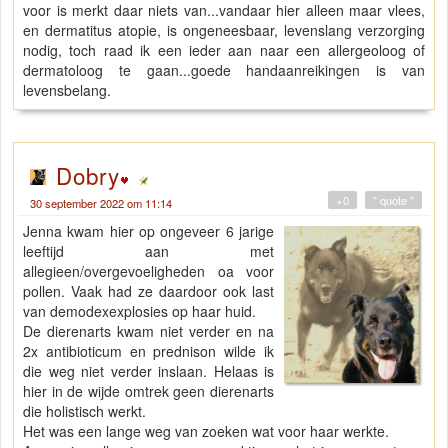
voor is merkt daar niets van...vandaar hier alleen maar vlees,
en dermatitus atopie, is ongeneesbaar, levenslang verzorging
nodig, toch raad ik een ieder aan naar een allergeoloog of
dermatoloog te gaan...goede handaanreikingen is van
levensbelang.
Dobry
+0
" quote "
30 september 2022 om 11:14
Jenna kwam hier op ongeveer 6 jarige
leeftijd aan met
allegieen/overgevoeligheden oa voor
pollen. Vaak had ze daardoor ook last
van demodexexplosies op haar huid.
De dierenarts kwam niet verder en na
2x antibioticum en prednison wilde ik
die weg niet verder inslaan. Helaas is
hier in de wijde omtrek geen dierenarts
die holistisch werkt.
Het was een lange weg van zoeken wat voor haar werkte.