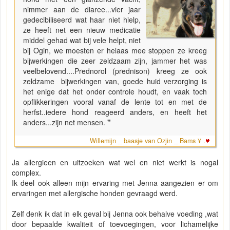
nimmer aan de diaree...vier jaar
gedecibiliseerd wat haar niet hielp,
ze heeft net een nieuw medicatie
middel gehad wat bij vele helpt, niet
bij Ogin, we moesten er helaas mee stoppen ze kreeg
bijwerkingen die zeer zeldzaam zijn, jammer het was
veelbelovend....Prednorol (prednison) kreeg ze ook
zeldzame bijwerkingen van, goede huid verzorging is
het enige dat het onder controle houdt, en vaak toch
opflikkeringen vooral vanaf de lente tot en met de
herfst..iedere hond reageerd anders, en heeft het
anders...zijn net mensen.
"
Willemijn _ baasje van Ozjin _ Bams ¥ .
Ja allergieen en uitzoeken wat wel en niet werkt is nogal
complex.
Ik deel ook alleen mijn ervaring met Jenna aangezien er om
ervaringen met allergische honden gevraagd werd.
Zelf denk ik dat in elk geval bij Jenna ook behalve voeding ,wat
door bepaalde kwaliteit of toevoegingen, voor lichamelijke