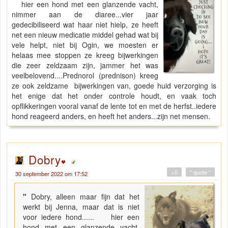
hier een hond met een glanzende vacht,
nimmer aan de diaree...vier jaar
gedecibiliseerd wat haar niet hielp, ze heeft
net een nieuw medicatie middel gehad wat bij
vele helpt, niet bij Ogin, we moesten er
helaas mee stoppen ze kreeg bijwerkingen
die zeer zeldzaam zijn, jammer het was
veelbelovend....Prednorol (prednison) kreeg
ze ook zeldzame bijwerkingen van, goede huid verzorging is
het enige dat het onder controle houdt, en vaak toch
opflikkeringen vooral vanaf de lente tot en met de herfst..iedere
hond reageerd anders, en heeft het anders...zijn net mensen.
Dobry
+0
" quote "
30 september 2022 om 17:52
"
Dobry, alleen maar fijn dat het
werkt bij Jenna, maar dat is niet
voor iedere hond...... hier een
hond met een glanzende vacht,