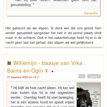
geruststelling
"
Samantha
Het gebeurd als we slapen. Ik denk wel dat ons geluid hem
verder geruststelt aangezien het niet in de avond plaats vindt
maar in de ochtend. Ook in het vakantiehuisje heeft hij er in de
nacht geen last van gehad, dan slapen we wel gelijkvloers.
Willemijn - baasje van Vika .
Bams en Ogin ¥ .
+0
" quote "
07 augustus 2022 om 13:11
"
Hij blijft de hele nacht alleen. Hij kan wel
naar buiten dus hij is niet opgesloten
verder. Overdag heeft hij veel beweging,
het is een actieve hond en speelt vrijwel
dagelijks een geruime tijd (1-3 uur) met