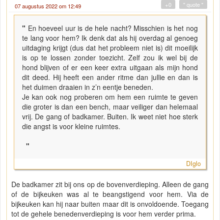
+0
" quote "
07 augustus 2022 om 12:49
"
En hoeveel uur is de hele nacht? Misschien is het nog
te lang voor hem? Ik denk dat als hij overdag al genoeg
uitdaging krijgt (dus dat het probleem niet is) dit moeilijk
is op te lossen zonder toezicht. Zelf zou ik wel bij de
hond blijven of er een keer extra uitgaan als mijn hond
dit deed. Hij heeft een ander ritme dan jullie en dan is
het duimen draaien in z’n eentje beneden.
Je kan ook nog proberen om hem een ruimte te geven
die groter is dan een bench, maar veiliger dan helemaal
vrij. De gang of badkamer. Buiten. Ik weet niet hoe sterk
die angst is voor kleine ruimtes.
"
DIglo
De badkamer zit bij ons op de bovenverdieping. Alleen de gang
of de bijkeuken was al te beangstigend voor hem. Via de
bijkeuken kan hij naar buiten maar dit is onvoldoende. Toegang
tot de gehele benedenverdieping is voor hem verder prima.