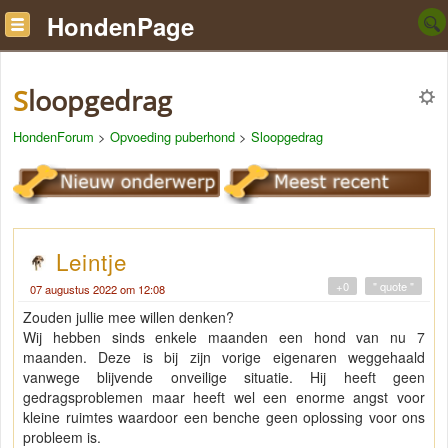
HondenPage
Sloopgedrag
HondenForum
>
Opvoeding puberhond
>
Sloopgedrag
Leintje
+0
" quote "
07 augustus 2022 om 12:08
Zouden jullie mee willen denken?
Wij hebben sinds enkele maanden een hond van nu 7
maanden. Deze is bij zijn vorige eigenaren weggehaald
vanwege blijvende onveilige situatie. Hij heeft geen
gedragsproblemen maar heeft wel een enorme angst voor
kleine ruimtes waardoor een benche geen oplossing voor ons
probleem is.