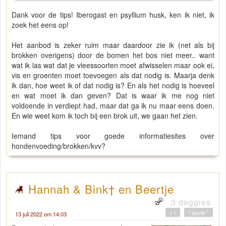
Dank voor de tips! Iberogast en psyllium husk, ken ik niet, ik
zoek het eens op!
Het aanbod is zeker ruim maar daardoor zie ik (net als bij
brokken overigens) door de bomen het bos niet meer.. want
wat ik las wat dat je vleessoorten moet afwisselen maar ook ei,
vis en groenten moet toevoegen als dat nodig is. Maarja denk
ik dan, hoe weet ik of dat nodig is? En als het nodig is hoeveel
en wat moet ik dan geven? Dat is waar ik me nog niet
voldoende in verdiept had, maar dat ga ik nu maar eens doen.
En wie weet kom ik toch bij een brok uit, we gaan het zien.
Iemand tips voor goede informatiesites over
hondenvoeding/brokken/kvv?
Hannah & Bink† en Beertje
3 doggies
+1
" quote "
13 juli 2022 om 14:03