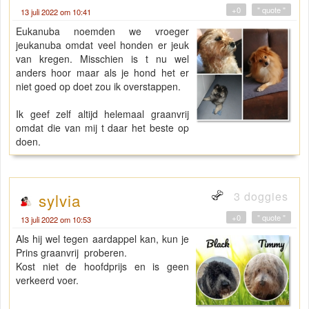
+0
" quote "
13 juli 2022 om 10:41
Eukanuba noemden we vroeger
jeukanuba omdat veel honden er jeuk
van kregen. Misschien is t nu wel
anders hoor maar als je hond het er
niet goed op doet zou ik overstappen.
Ik geef zelf altijd helemaal graanvrij
omdat die van mij t daar het beste op
doen.
3 doggies
sylvia
+0
" quote "
13 juli 2022 om 10:53
Als hij wel tegen aardappel kan, kun je
Prins graanvrij proberen.
Kost niet de hoofdprijs en is geen
verkeerd voer.