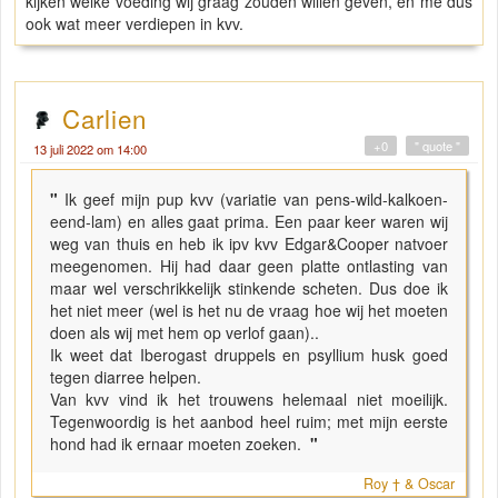
kijken welke voeding wij graag zouden willen geven, en me dus
ook wat meer verdiepen in kvv.
Carlien
+0
" quote "
13 juli 2022 om 14:00
"
Ik geef mijn pup kvv (variatie van pens-wild-kalkoen-
eend-lam) en alles gaat prima. Een paar keer waren wij
weg van thuis en heb ik ipv kvv Edgar&Cooper natvoer
meegenomen. Hij had daar geen platte ontlasting van
maar wel verschrikkelijk stinkende scheten. Dus doe ik
het niet meer (wel is het nu de vraag hoe wij het moeten
doen als wij met hem op verlof gaan)..
Ik weet dat Iberogast druppels en psyllium husk goed
tegen diarree helpen.
Van kvv vind ik het trouwens helemaal niet moeilijk.
Tegenwoordig is het aanbod heel ruim; met mijn eerste
hond had ik ernaar moeten zoeken.
"
Roy † & Oscar