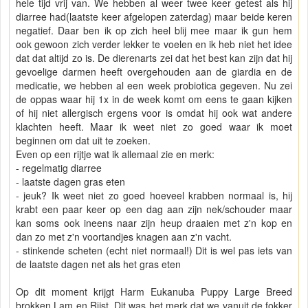
hele tijd vrij van. We hebben al weer twee keer getest als hij
diarree had(laatste keer afgelopen zaterdag) maar beide keren
negatief. Daar ben ik op zich heel blij mee maar ik gun hem
ook gewoon zich verder lekker te voelen en ik heb niet het idee
dat dat altijd zo is. De dierenarts zei dat het best kan zijn dat hij
gevoelige darmen heeft overgehouden aan de giardia en de
medicatie, we hebben al een week probiotica gegeven. Nu zei
de oppas waar hij 1x in de week komt om eens te gaan kijken
of hij niet allergisch ergens voor is omdat hij ook wat andere
klachten heeft. Maar ik weet niet zo goed waar ik moet
beginnen om dat uit te zoeken.
Even op een rijtje wat ik allemaal zie en merk:
- regelmatig diarree
- laatste dagen gras eten
- jeuk? Ik weet niet zo goed hoeveel krabben normaal is, hij
krabt een paar keer op een dag aan zijn nek/schouder maar
kan soms ook ineens naar zijn heup draaien met z'n kop en
dan zo met z'n voortandjes knagen aan z'n vacht.
- stinkende scheten (echt niet normaal!) Dit is wel pas iets van
de laatste dagen net als het gras eten
Op dit moment krijgt Harm Eukanuba Puppy Large Breed
brokken Lam en Rijst. Dit was het merk dat we vanuit de fokker