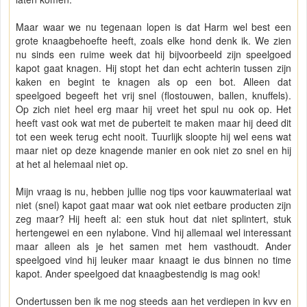
Maar waar we nu tegenaan lopen is dat Harm wel best een
grote knaagbehoefte heeft, zoals elke hond denk ik. We zien
nu sinds een ruime week dat hij bijvoorbeeld zijn speelgoed
kapot gaat knagen. Hij stopt het dan echt achterin tussen zijn
kaken en begint te knagen als op een bot. Alleen dat
speelgoed begeeft het vrij snel (flostouwen, ballen, knuffels).
Op zich niet heel erg maar hij vreet het spul nu ook op. Het
heeft vast ook wat met de puberteit te maken maar hij deed dit
tot een week terug echt nooit. Tuurlijk sloopte hij wel eens wat
maar niet op deze knagende manier en ook niet zo snel en hij
at het al helemaal niet op.
Mijn vraag is nu, hebben jullie nog tips voor kauwmateriaal wat
niet (snel) kapot gaat maar wat ook niet eetbare producten zijn
zeg maar? Hij heeft al: een stuk hout dat niet splintert, stuk
hertengewei en een nylabone. Vind hij allemaal wel interessant
maar alleen als je het samen met hem vasthoudt. Ander
speelgoed vind hij leuker maar knaagt ie dus binnen no time
kapot. Ander speelgoed dat knaagbestendig is mag ook!
Ondertussen ben ik me nog steeds aan het verdiepen in kvv en