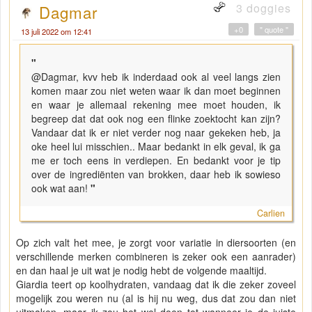
3 doggies
Dagmar
+0
" quote "
13 juli 2022 om 12:41
"
@Dagmar, kvv heb ik inderdaad ook al veel langs zien
komen maar zou niet weten waar ik dan moet beginnen
en waar je allemaal rekening mee moet houden, ik
begreep dat dat ook nog een flinke zoektocht kan zijn?
Vandaar dat ik er niet verder nog naar gekeken heb, ja
oke heel lui misschien.. Maar bedankt in elk geval, ik ga
me er toch eens in verdiepen. En bedankt voor je tip
over de ingrediënten van brokken, daar heb ik sowieso
ook wat aan!
"
Carlien
Op zich valt het mee, je zorgt voor variatie in diersoorten (en
verschillende merken combineren is zeker ook een aanrader)
en dan haal je uit wat je nodig hebt de volgende maaltijd.
Giardia teert op koolhydraten, vandaag dat ik die zeker zoveel
mogelijk zou weren nu (al is hij nu weg, dus dat zou dan niet