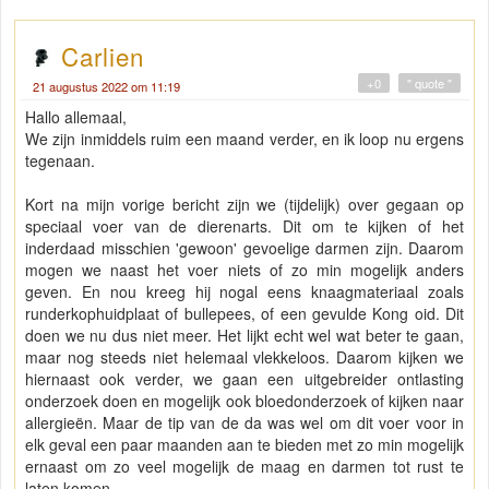
Carlien
+0
" quote "
21 augustus 2022 om 11:19
Hallo allemaal,
We zijn inmiddels ruim een maand verder, en ik loop nu ergens
tegenaan.
Kort na mijn vorige bericht zijn we (tijdelijk) over gegaan op
speciaal voer van de dierenarts. Dit om te kijken of het
inderdaad misschien 'gewoon' gevoelige darmen zijn. Daarom
mogen we naast het voer niets of zo min mogelijk anders
geven. En nou kreeg hij nogal eens knaagmateriaal zoals
runderkophuidplaat of bullepees, of een gevulde Kong oid. Dit
doen we nu dus niet meer. Het lijkt echt wel wat beter te gaan,
maar nog steeds niet helemaal vlekkeloos. Daarom kijken we
hiernaast ook verder, we gaan een uitgebreider ontlasting
onderzoek doen en mogelijk ook bloedonderzoek of kijken naar
allergieën. Maar de tip van de da was wel om dit voer voor in
elk geval een paar maanden aan te bieden met zo min mogelijk
ernaast om zo veel mogelijk de maag en darmen tot rust te
laten komen.