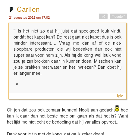
Carlien
+0
" quote "
21 augustus 2022 om 17:02
"
Is het niet zo dat hij juist dat speelgoed leuk vindt,
omdát het kapot kan? De rest gaat niet kapot dus is ook
minder interessant…. Vraag me dan af of de niet-
sloopbare producten die wij bedenken dan ook niet
super saai voor hem zijn. Als hij de kong wel leuk vond
zou je zijn brokken daar in kunnen doen. Misschien kan
je ze prakken met water en het invriezen? Dan doet hij
er langer mee.
"
Iglo
Oh joh dat zou ook zomaar kunnen! Nooit aan gedacht
hoe
kan ik daar dan het beste mee om gaan als dat het is? Want
het lijkt me niet echt de bedoeling dat hij vanalles opvreet...
Dank voor je tip met de kong, dat ga ik zeker doen!