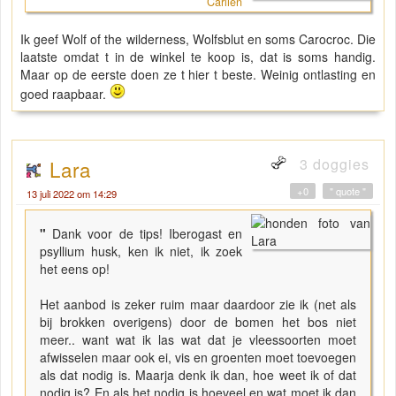
Carlien
Ik geef Wolf of the wilderness, Wolfsblut en soms Carocroc. Die
laatste omdat t in de winkel te koop is, dat is soms handig.
Maar op de eerste doen ze t hier t beste. Weinig ontlasting en
goed raapbaar.
3 doggies
Lara
+0
" quote "
13 juli 2022 om 14:29
"
Dank voor de tips! Iberogast en
psyllium husk, ken ik niet, ik zoek
het eens op!
Het aanbod is zeker ruim maar daardoor zie ik (net als
bij brokken overigens) door de bomen het bos niet
meer.. want wat ik las wat dat je vleessoorten moet
afwisselen maar ook ei, vis en groenten moet toevoegen
als dat nodig is. Maarja denk ik dan, hoe weet ik of dat
nodig is? En als het nodig is hoeveel en wat moet ik dan