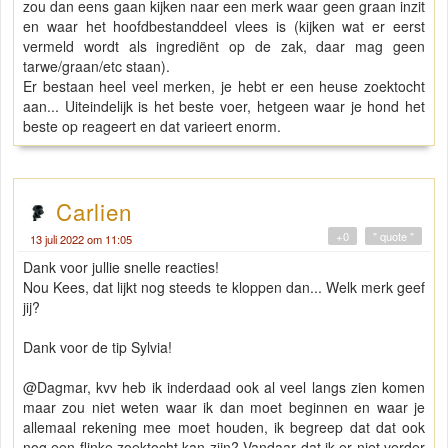
zou dan eens gaan kijken naar een merk waar geen graan inzit
en waar het hoofdbestanddeel vlees is (kijken wat er eerst
vermeld wordt als ingrediënt op de zak, daar mag geen
tarwe/graan/etc staan).
Er bestaan heel veel merken, je hebt er een heuse zoektocht
aan... Uiteindelijk is het beste voer, hetgeen waar je hond het
beste op reageert en dat varieert enorm.
Carlien
+0
" quote "
13 juli 2022 om 11:05
Dank voor jullie snelle reacties!
Nou Kees, dat lijkt nog steeds te kloppen dan... Welk merk geef
jij?
Dank voor de tip Sylvia!
@Dagmar, kvv heb ik inderdaad ook al veel langs zien komen
maar zou niet weten waar ik dan moet beginnen en waar je
allemaal rekening mee moet houden, ik begreep dat dat ook
nog een flinke zoektocht kan zijn? Vandaar dat ik er niet verder