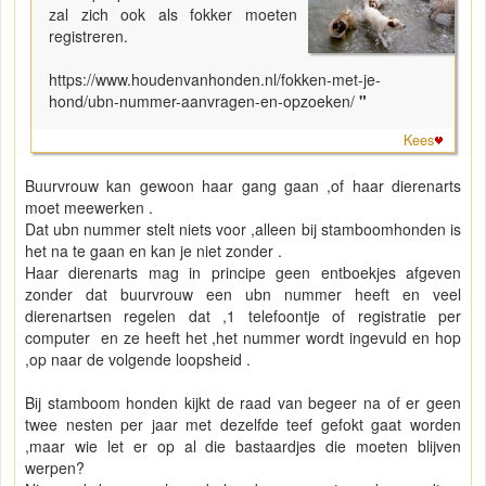
zal zich ook als fokker moeten
registreren.
https://www.houdenvanhonden.nl/fokken-met-je-
hond/ubn-nummer-aanvragen-en-opzoeken/
"
Kees
Buurvrouw kan gewoon haar gang gaan ,of haar dierenarts
moet meewerken .
Dat ubn nummer stelt niets voor ,alleen bij stamboomhonden is
het na te gaan en kan je niet zonder .
Haar dierenarts mag in principe geen entboekjes afgeven
zonder dat buurvrouw een ubn nummer heeft en veel
dierenartsen regelen dat ,1 telefoontje of registratie per
computer en ze heeft het ,het nummer wordt ingevuld en hop
,op naar de volgende loopsheid .
Bij stamboom honden kijkt de raad van begeer na of er geen
twee nesten per jaar met dezelfde teef gefokt gaat worden
,maar wie let er op al die bastaardjes die moeten blijven
werpen?