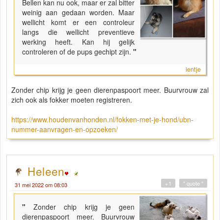
Bellen kan nu ook, maar er zal bitter
weinig aan gedaan worden. Maar
wellicht komt er een controleur
langs die wellicht preventieve
werking heeft. Kan hij gelijk
controleren of de pups gechipt zijn.
"
ientje
Zonder chip krijg je geen dierenpaspoort meer. Buurvrouw zal
zich ook als fokker moeten registreren.
https://www.houdenvanhonden.nl/fokken-met-je-hond/ubn-
nummer-aanvragen-en-opzoeken/
Heleen
+1
" quote "
31 mei 2022 om 08:03
"
Zonder chip krijg je geen
dierenpaspoort meer. Buurvrouw