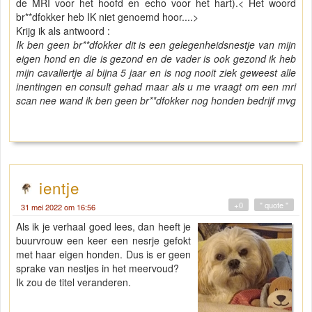
de MRI voor het hoofd en echo voor het hart).< Het woord
br**dfokker heb IK niet genoemd hoor....>
Krijg ik als antwoord :
Ik ben geen br**dfokker dit is een gelegenheidsnestje van mijn
eigen hond en die is gezond en de vader is ook gezond ik heb
mijn cavaliertje al bijna 5 jaar en is nog nooit ziek geweest alle
inentingen en consult gehad maar als u me vraagt om een mri
scan nee wand ik ben geen br**dfokker nog honden bedrijf mvg
ientje
+0
" quote "
31 mei 2022 om 16:56
Als ik je verhaal goed lees, dan heeft je
buurvrouw een keer een nesrje gefokt
met haar eigen honden. Dus is er geen
sprake van nestjes in het meervoud?
Ik zou de titel veranderen.