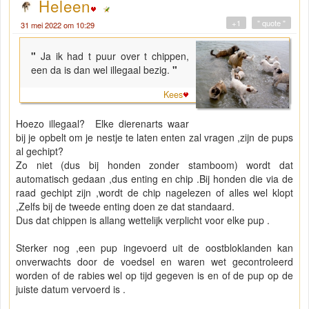
Heleen
+1
" quote "
31 mei 2022 om 10:29
"
Ja ik had t puur over t chippen,
een da is dan wel illegaal bezig.
"
Kees
Hoezo illegaal? Elke dierenarts waar
bij je opbelt om je nestje te laten enten zal vragen ,zijn de pups
al gechipt?
Zo niet (dus bij honden zonder stamboom) wordt dat
automatisch gedaan ,dus enting en chip .Bij honden die via de
raad gechipt zijn ,wordt de chip nagelezen of alles wel klopt
,Zelfs bij de tweede enting doen ze dat standaard.
Dus dat chippen is allang wettelijk verplicht voor elke pup .
Sterker nog ,een pup ingevoerd uit de oostbloklanden kan
onverwachts door de voedsel en waren wet gecontroleerd
worden of de rabies wel op tijd gegeven is en of de pup op de
juiste datum vervoerd is .