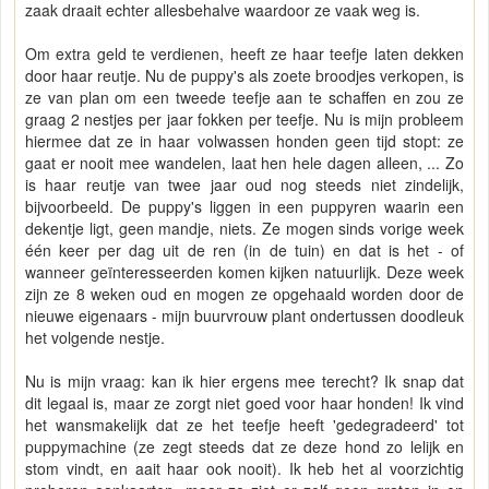
zaak draait echter allesbehalve waardoor ze vaak weg is.
Om extra geld te verdienen, heeft ze haar teefje laten dekken
door haar reutje. Nu de puppy's als zoete broodjes verkopen, is
ze van plan om een tweede teefje aan te schaffen en zou ze
graag 2 nestjes per jaar fokken per teefje. Nu is mijn probleem
hiermee dat ze in haar volwassen honden geen tijd stopt: ze
gaat er nooit mee wandelen, laat hen hele dagen alleen, ... Zo
is haar reutje van twee jaar oud nog steeds niet zindelijk,
bijvoorbeeld. De puppy's liggen in een puppyren waarin een
dekentje ligt, geen mandje, niets. Ze mogen sinds vorige week
één keer per dag uit de ren (in de tuin) en dat is het - of
wanneer geïnteresseerden komen kijken natuurlijk. Deze week
zijn ze 8 weken oud en mogen ze opgehaald worden door de
nieuwe eigenaars - mijn buurvrouw plant ondertussen doodleuk
het volgende nestje.
Nu is mijn vraag: kan ik hier ergens mee terecht? Ik snap dat
dit legaal is, maar ze zorgt niet goed voor haar honden! Ik vind
het wansmakelijk dat ze het teefje heeft 'gedegradeerd' tot
puppymachine (ze zegt steeds dat ze deze hond zo lelijk en
stom vindt, en aait haar ook nooit). Ik heb het al voorzichtig