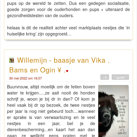
pups op de wereld te zetten. Dus een gedegen socialisatie,
goede zorgen voor de ouderhonden en pups + uiteraard de
gezondheidstesten van de ouders.
helaas is dit de realiteit achter veel marktplaats nestjes die ‘in
huiselijke kring’ zijn opgegroeid…
Willemijn - baasje van Vika .
Bams en Ogin ¥ .
+0
" quote "
30 mei 2022 om 16:07
Buurvrouw, altijd moeilijk om de feiten boven
water te krijgen.....ze aait nooit de honden
schrijf je, woon je bij dr in dan? Of kom je
heel vaak bij dr op bezoek, de twee nestjes
per jaar is nog niet gebeurd toch....wanneer
er sprake is van verwaarlozing en te veel
nestjes in een jaar, bel je de
dierenbescherming...en kaart het aan dan
gaan ze wellicht eens praten met je