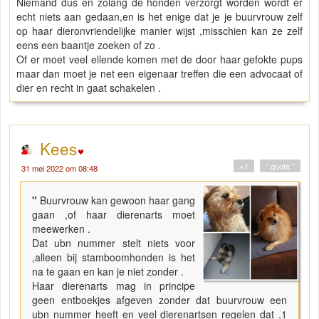
Niemand dus en zolang de honden verzorgt worden wordt er
echt niets aan gedaan,en is het enige dat je je buurvrouw zelf
op haar dieronvriendelijke manier wijst ,misschien kan ze zelf
eens een baantje zoeken of zo .
Of er moet veel ellende komen met de door haar gefokte pups
maar dan moet je net een eigenaar treffen die een advocaat of
dier en recht in gaat schakelen .
Kees
+1
" quote "
31 mei 2022 om 08:48
"
Buurvrouw kan gewoon haar gang
gaan ,of haar dierenarts moet
meewerken .
Dat ubn nummer stelt niets voor
,alleen bij stamboomhonden is het
na te gaan en kan je niet zonder .
Haar dierenarts mag in principe
geen entboekjes afgeven zonder dat buurvrouw een
ubn nummer heeft en veel dierenartsen regelen dat ,1