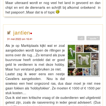
Maar uiteraard wordt er nog veel het land in gevoerd en dan
chipt en ent de dierenarts en schrijft bij afkomst onbekend in
het paspoort ,Maar dat is of topic
jantien
+0
" quote "
31 mei 2022 om 16:41
Als je op Marktplaats kijkt wat er zoal
aangeboden wordt lopen de rillingen je
soms over de rug....Zo iemand als jouw
buurvrouw heeft ontdekt dat er goed
geld te verdienen is met deze hobby.
Maar hun verstand gebruiken ze niet.
Laatst zag ik weer eens een nestje
Cavaliers aangeboden. Nou is dat
sowieso een heel ongezond ras, dus daar moet je niet mee
gaan fokken als 'hobbyfokker'. Ze moeten € 1000 of € 1500 per
stuk kosten....
Dus ik stel een kritische vraag of de ouderdieren wel uitgebreid
getest zijn, zoals de rasverening in ieder geval adviseert. (Dus