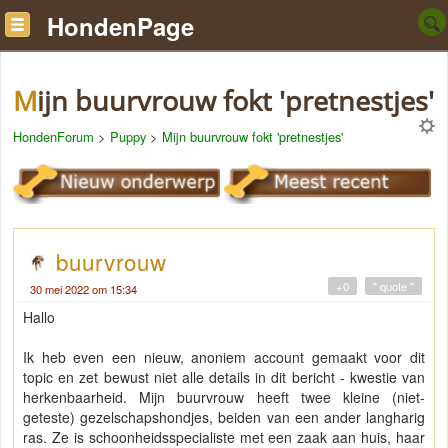
HondenPage
Mijn buurvrouw fokt 'pretnestjes'
HondenForum
>
Puppy
>
Mijn buurvrouw fokt 'pretnestjes'
buurvrouw
+0
" quote "
30 mei 2022 om 15:34
Hallo
Ik heb even een nieuw, anoniem account gemaakt voor dit
topic en zet bewust niet alle details in dit bericht - kwestie van
herkenbaarheid. Mijn buurvrouw heeft twee kleine (niet-
geteste) gezelschapshondjes, beiden van een ander langharig
ras. Ze is schoonheidsspecialiste met een zaak aan huis, haar