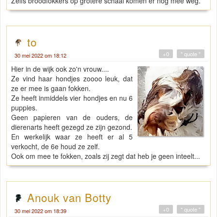
Zelfs broodfokkers op grotere schaal komen er nog mee weg.
to
+0
" quote "
30 mei 2022 om 18:12
Hier in de wijk ook zo'n vrouw....
Ze vind haar hondjes zoooo leuk, dat
ze er mee is gaan fokken.
Ze heeft inmiddels vier hondjes en nu 6
puppies.
Geen papieren van de ouders, de
dierenarts heeft gezegd ze zijn gezond.
En werkelijk waar ze heeft er al 5
verkocht, de 6e houd ze zelf.
Ook om mee te fokken, zoals zij zegt dat heb je geen inteelt...
Anouk van Botty
+0
" quote "
30 mei 2022 om 18:39