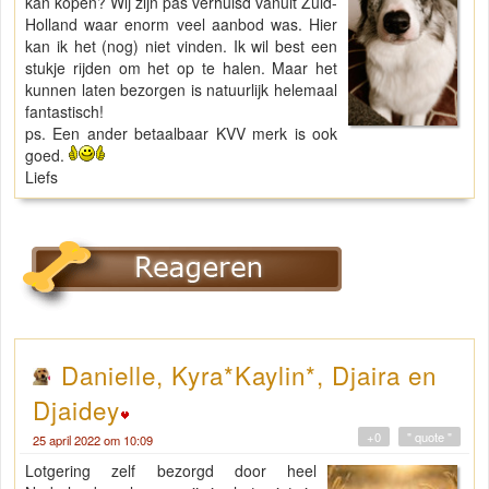
kan kopen? Wij zijn pas verhuisd vanuit Zuid-
Holland waar enorm veel aanbod was. Hier
kan ik het (nog) niet vinden. Ik wil best een
stukje rijden om het op te halen. Maar het
kunnen laten bezorgen is natuurlijk helemaal
fantastisch!
ps. Een ander betaalbaar KVV merk is ook
goed.
Liefs
Danielle, Kyra*Kaylin*, Djaira en
Djaidey
+0
" quote "
25 april 2022 om 10:09
Lotgering zelf bezorgd door heel