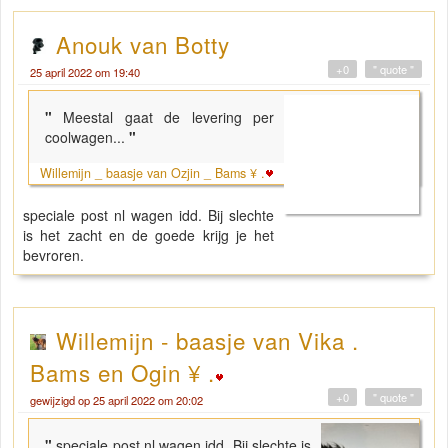
Anouk van Botty
+0
" quote "
25 april 2022 om 19:40
"
Meestal gaat de levering per
coolwagen...
"
Willemijn _ baasje van Ozjin _ Bams ¥ .
speciale post nl wagen idd. Bij slechte
is het zacht en de goede krijg je het
bevroren.
Willemijn - baasje van Vika .
Bams en Ogin ¥ .
+0
" quote "
gewijzigd op 25 april 2022 om 20:02
"
speciale post nl wagen idd. Bij slechte is