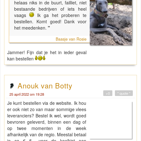
helaas niks in de buurt, failliet, niet
bestaande bedrijven of iets heel
vaags
Ik ga het proberen te
bestellen. Komt goed! Dank voor
het meedenken.
"
Baasje van Rosie
Jammer! Fijn dat je het in ieder geval
kan bestellen
Anouk van Botty
+0
" quote "
25 april 2022 om 19:28
Je kunt bestellen via de website. Ik hou
er ook niet zo van maar sommige vlees
leveranciers? Bestel ik wel, wordt goed
bevroren geleverd, binnen een dag of
op twee momenten in de week
afhankelijk van de regio. Meestal betaal
je ca € 5,- voor de koelkist aan