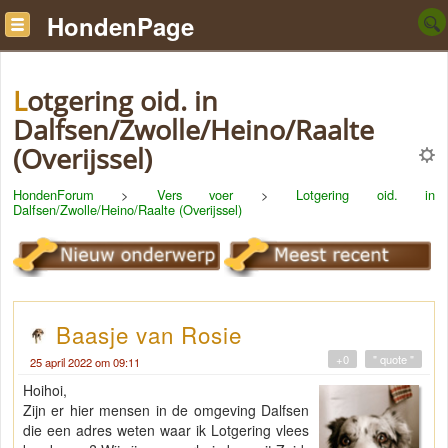
HondenPage
Lotgering oid. in
Dalfsen/Zwolle/Heino/Raalte
(Overijssel)
HondenForum
>
Vers voer
>
Lotgering oid. in
Dalfsen/Zwolle/Heino/Raalte (Overijssel)
Baasje van Rosie
+0
" quote "
25 april 2022 om 09:11
Hoihoi,
Zijn er hier mensen in de omgeving Dalfsen
die een adres weten waar ik Lotgering vlees