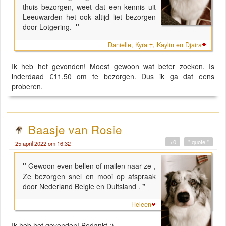
thuis bezorgen, weet dat een kennis uit
Leeuwarden het ook altijd liet bezorgen
door Lotgering.
"
Danielle, Kyra †, Kaylin en Djaira
Ik heb het gevonden! Moest gewoon wat beter zoeken. Is
inderdaad €11,50 om te bezorgen. Dus ik ga dat eens
proberen.
Baasje van Rosie
+0
" quote "
25 april 2022 om 16:32
"
Gewoon even bellen of mailen naar ze ,
Ze bezorgen snel en mooi op afspraak
door Nederland Belgie en Duitsland .
"
Heleen
Ik heb het gevonden! Bedankt :)