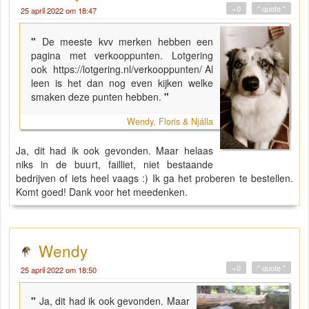
+0
" quote "
25 april 2022 om 18:47
"
De meeste kvv merken hebben een
pagina met verkooppunten. Lotgering
ook https://lotgering.nl/verkooppunten/ Al
leen is het dan nog even kijken welke
smaken deze punten hebben.
"
Wendy, Floris & Njálla
Ja, dit had ik ook gevonden. Maar helaas
niks in de buurt, failliet, niet bestaande
bedrijven of iets heel vaags :) Ik ga het proberen te bestellen.
Komt goed! Dank voor het meedenken.
Wendy
+0
" quote "
25 april 2022 om 18:50
"
Ja, dit had ik ook gevonden. Maar