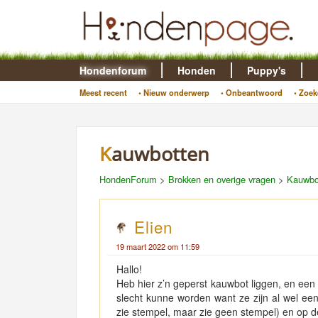
Hondenforum
Honden
Puppy's
Meest recent
• Nieuw onderwerp
• Onbeantwoord
• Zoek
Kauwbotten
HondenForum
>
Brokken en overige vragen
>
Kauwbo
Elien
19 maart 2022 om 11:59
Hallo!
Heb hier z’n geperst kauwbot liggen, en een
slecht kunne worden want ze zijn al wel ee
zie stempel, maar zie geen stempel) en op 