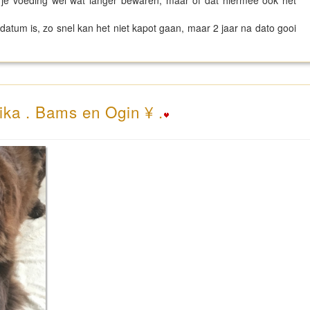
je voeding wel wat langer bewaren, maar of dat hiermee ook het
er datum is, zo snel kan het niet kapot gaan, maar 2 jaar na dato gooi
ika . Bams en Ogin ¥ .