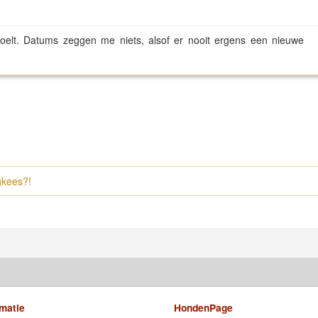
t/voelt. Datums zeggen me niets, alsof er nooit ergens een nieuwe
gkees?!
rmatie
HondenPage