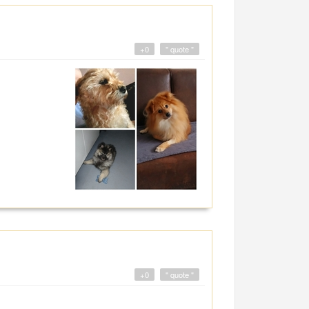
+0
" quote "
+0
" quote "