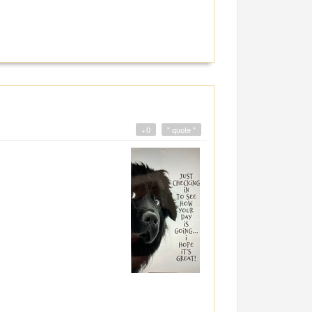
+0
" quote "