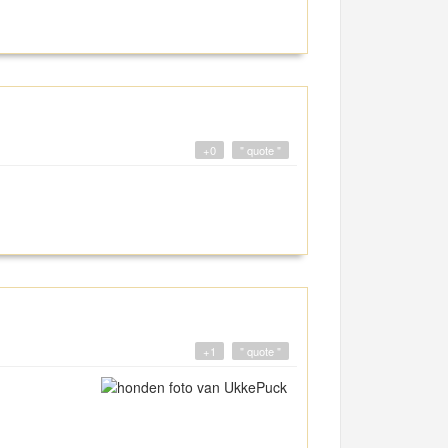
+0
" quote "
+1
" quote "