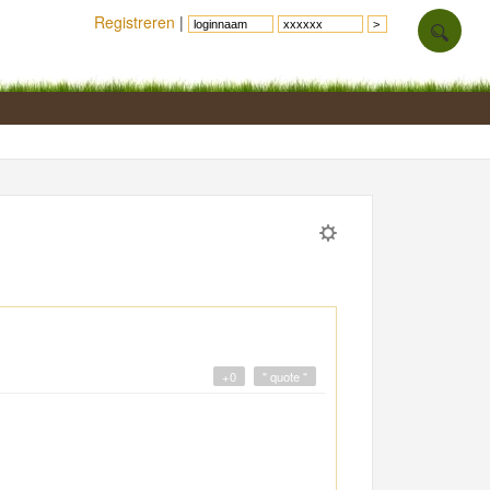
Registreren
|
+0
" quote "