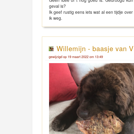
Geen idee of t nog goed is. Gedroogd kun 
geval is?
Ik geef rustig eens iets wat al een tijdje ov
ik weg.
Willemijn - baasje van V
gewijzigd op 19 maart 2022 om 13:49