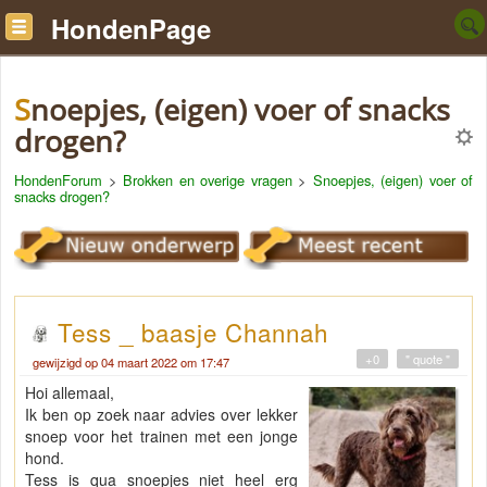
HondenPage
Snoepjes, (eigen) voer of snacks
drogen?
HondenForum
>
Brokken en overige vragen
>
Snoepjes, (eigen) voer of
snacks drogen?
Tess _ baasje Channah
+0
" quote "
gewijzigd op 04 maart 2022 om 17:47
Hoi allemaal,
Ik ben op zoek naar advies over lekker
snoep voor het trainen met een jonge
hond.
Tess is qua snoepjes niet heel erg