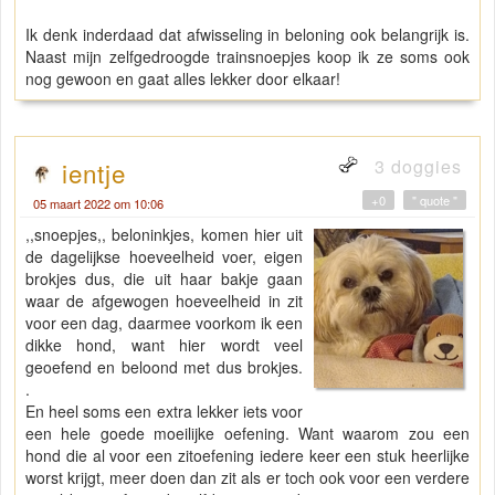
Ik denk inderdaad dat afwisseling in beloning ook belangrijk is.
Naast mijn zelfgedroogde trainsnoepjes koop ik ze soms ook
nog gewoon en gaat alles lekker door elkaar!
3 doggies
ientje
+0
" quote "
05 maart 2022 om 10:06
,,snoepjes,, beloninkjes, komen hier uit
de dagelijkse hoeveelheid voer, eigen
brokjes dus, die uit haar bakje gaan
waar de afgewogen hoeveelheid in zit
voor een dag, daarmee voorkom ik een
dikke hond, want hier wordt veel
geoefend en beloond met dus brokjes.
.
En heel soms een extra lekker iets voor
een hele goede moeilijke oefening. Want waarom zou een
hond die al voor een zitoefening iedere keer een stuk heerlijke
worst krijgt, meer doen dan zit als er toch ook voor een verdere