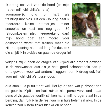
Ik droog ook zelf voor de hond (én mijn
fret en mijn chinchilla’s haha)
voornamelijk long of hart als
trainingssnoepjes. Uit een kilo long haal ik
meerdere kleine emmertjes trainer
snoepjes en kost me nog geen 3€
(stroomkosten niet meegerekend dan)
mijn hond doet een moord voor
gestoomde worst met trainen maar die
zijn na opening niet heel lang fris dus ook
die snijdt ik in blokjes en gaan de droger in!
volgens mij kunnen de etages van vrijwel alle drogers gewoon
in de vaatwasser dus als je hem goed schoonmaakt kan je
erna gewoon weer wat anders inleggen hoor! Ik droog ook fruit
voor mijn chinchilla’s tussendoor.
qua stank.. ja je ruikt het wel. Het ligt er aan wat je droogt hoe
de geur is. Kipfilet en hart ruiken niet perse vervelend maar
pens of vis gaat behoorlijk stinken haha! mijn droger staat in de
berging, dan ruik ik in de rest van mijn huis helemaal niks. In de
keuken zou ik hem zeker niet willen hebben!