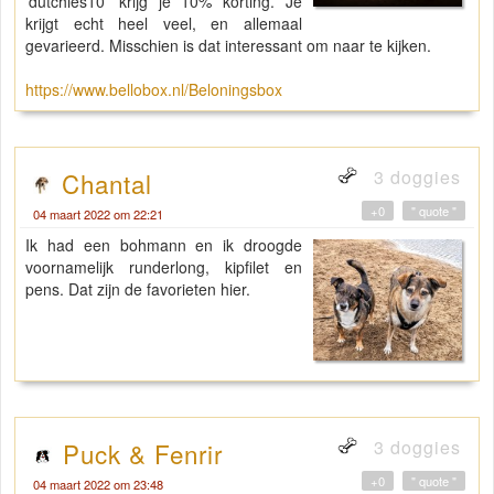
'dutchies10' krijg je 10% korting. Je
krijgt echt heel veel, en allemaal
gevarieerd. Misschien is dat interessant om naar te kijken.
https://www.bellobox.nl/Beloningsbox
3 doggies
Chantal
+0
" quote "
04 maart 2022 om 22:21
Ik had een bohmann en ik droogde
voornamelijk runderlong, kipfilet en
pens. Dat zijn de favorieten hier.
3 doggies
Puck & Fenrir
+0
" quote "
04 maart 2022 om 23:48