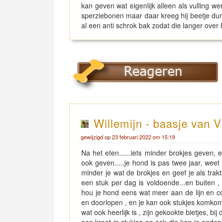
kan geven wat eigenlijk alleen als vulling wer
sperziebonen maar daar kreeg hij beetje dunn
al een anti schrok bak zodat die langer over
Willemijn - baasje van V
gewijzigd op 23 februari 2022 om 15:19
Na het eten......iets minder brokjes geven
ook geven.....je hond is pas twee jaar, weet 
minder je wat de brokjes en geef je als tr
een stuk per dag is voldoende...en buiten ,
hou je hond eens wat meer aan de lijn en co
en doorlopen , en je kan ook stukjes komkomm
wat ook heerlijk is , zijn gekookte bietjes, bi