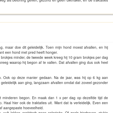
rweg als beloning geven, gezond en geen dikmaker, en de traktaties
g, maar doe dit geleidelijk. Toen mijn hond moest afvallen, en hij
want een hond met pred heeft honger.
 brokjes minder, de tweede week kreeg hij 10 gram brokjes per dag
kreeg waarop hij begon af te vallen. Dat afvallen ging dus ook heel
jn. Ook op deze manier gedaan. Na de jaar, was hij op 6 kg aan
eleidelijk aan ging, langzaam afvallen omdat dat zoveel gezonder
t minderen begon. En maak dan 1 x per dag op dezelfde tijd de
 Haal hier ook de traktaties uit. Want dat is verleidelijk. Even een
oraf aangepaste hoeveelheid.
vult lekker, praktisch geen calorieën. Of zoals hierboven, stukje