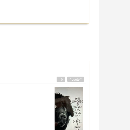
+0
" quote "