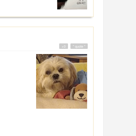
+0
" quote "