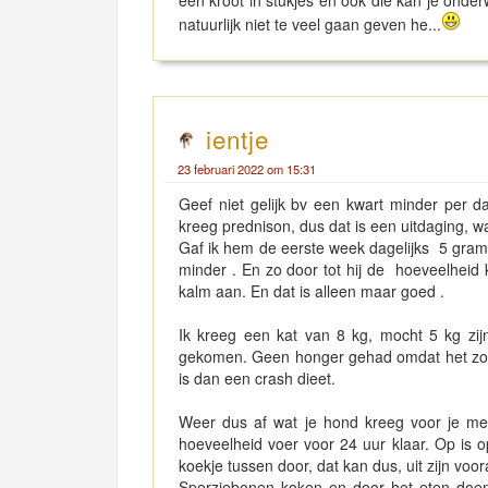
een kroot in stukjes en ook die kan je onde
natuurlijk niet te veel gaan geven he...
ientje
23 februari 2022 om 15:31
Geef niet gelijk bv een kwart minder per da
kreeg prednison, dus dat is een uitdaging, 
Gaf ik hem de eerste week dagelijks 5 gram
minder . En zo door tot hij de hoeveelheid 
kalm aan. En dat is alleen maar goed .
Ik kreeg een kat van 8 kg, mocht 5 kg zi
gekomen. Geen honger gehad omdat het zo g
is dan een crash dieet.
Weer dus af wat je hond kreeg voor je me
hoeveelheid voer voor 24 uur klaar. Op is op.
koekje tussen door, dat kan dus, uit zijn vo
Sperziebonen koken en door het eten doen, 