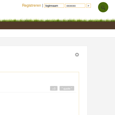
Registreren
|
+0
" quote "