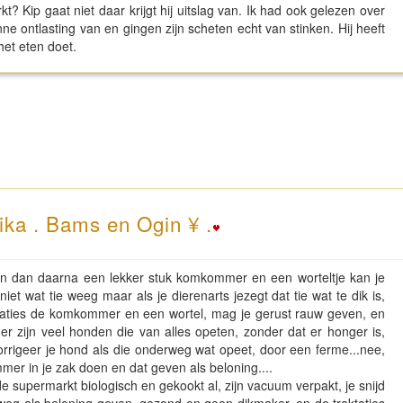
kt? Kip gaat niet daar krijgt hij uitslag van. Ik had ook gelezen over
e ontlasting van en gingen zijn scheten echt van stinken. Hij heeft
 het eten doet.
ika . Bams en Ogin ¥ .
, en dan daarna een lekker stuk komkommer en een worteltje kan je
niet wat tie weeg maar als je dierenarts jezegt dat tie wat te dik is,
aktaties de komkommer en een wortel, mag je gerust rauw geven, en
 er zijn veel honden die van alles opeten, zonder dat er honger is,
rrigeer je hond als die onderweg wat opeet, door een ferme...nee,
er in je zak doen en dat geven als beloning....
j de supermarkt biologisch en gekookt al, zijn vacuum verpakt, je snijd