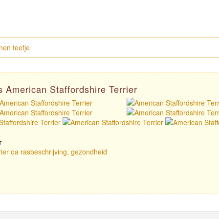
en teefje
s American Staffordshire Terrier
r
rier oa rasbeschrijving, gezondheid