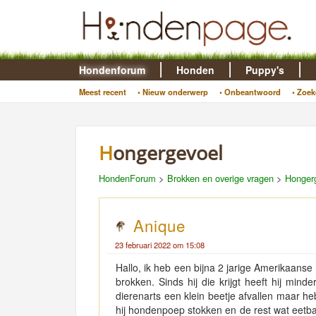
Hondenforum
Honden
Puppy's
Meest recent
• Nieuw onderwerp
• Onbeantwoord
• Zoek
Hongergevoel
HondenForum
>
Brokken en overige vragen
>
Honger
Anique
23 februari 2022 om 15:08
Hallo, ik heb een bijna 2 jarige Amerikaanse S
brokken. Sinds hij die krijgt heeft hij mind
dierenarts een klein beetje afvallen maar heb
hij hondenpoep stokken en de rest wat eetbaa