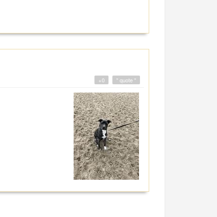
+0
" quote "