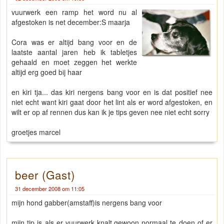
vuurwerk een ramp het word nu al
afgestoken is net december:S maarja
Cora was er altijd bang voor en de
laatste aantal jaren heb ik tabletjes
gehaald en moet zeggen het werkte
altijd erg goed bij haar
en kiri tja... das kiri nergens bang voor en is dat positief nee
niet echt want kiri gaat door het lint als er word afgestoken, en
wilt er op af rennen dus kan ik je tips geven nee niet echt sorry
groetjes marcel
beer (Gast)
31 december 2008 om 11:05
mijn hond gabber(amstaff)is nergens bang voor
mijn tip is als er vuurwerk knalt,gewoon normaal te doen of er