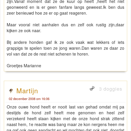
zijn.Vanaf moment dat ze de kuur op heeft ,heeft het niet
geonweerd en is er geen fanfare langs geweest.Ik ben dus
zeer benieuwd hoe ze er op gaat reageren.
Maar vooral niet aanhalen dus en zelf ook rustig zijn,daar
kijken ze ook naar.
Bij andere honden gaf ik ze ook vaak wat lekkers of iets
grappigs te spelen toen ze jong waren.Dan waren ze daar zo
vol van dat ze de rest niet schenen te horen.
Groetjes Marianne
3 doggies
Martijn
02 december 2008 om 16:06
Onze ouwe hond heeft er nooit last van gehad omdat mij pa
destijds de hond zelf heeft mee genomen en heel zelf
verzekerd heeft staan kijken met de onze hond strak zittend
naast hem, 1e reactie was bang maar ze kon nergens heen me
pa gaf ook geen aandacht en wij mochten dat ook niet. doordat