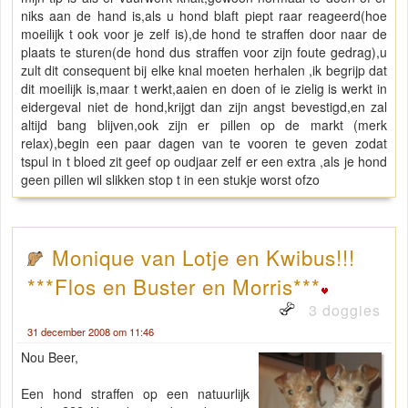
niks aan de hand is,als u hond blaft piept raar reageerd(hoe
moeilijk t ook voor je zelf is),de hond te straffen door naar de
plaats te sturen(de hond dus straffen voor zijn foute gedrag),u
zult dit consequent bij elke knal moeten herhalen ,ik begrijp dat
dit moeilijk is,maar t werkt,aaien en doen of ie zielig is werkt in
eidergeval niet de hond,krijgt dan zijn angst bevestigd,en zal
altijd bang blijven,ook zijn er pillen op de markt (merk
relax),begin een paar dagen van te vooren te geven zodat
tspul in t bloed zit geef op oudjaar zelf er een extra ,als je hond
geen pillen wil slikken stop t in een stukje worst ofzo
Monique van Lotje en Kwibus!!!
***Flos en Buster en Morris***
3 doggies
31 december 2008 om 11:46
Nou Beer,
Een hond straffen op een natuurlijk