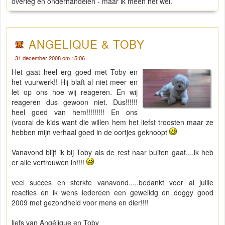
overleg en onderhandelen - maar ik meen het wel.
ANGELIQUE & TOBY
31 december 2008 om 15:06
Het gaat heel erg goed met Toby en
het vuurwerk!! Hij blaft al niet meer en
let op ons hoe wij reageren. En wij
reageren dus gewoon niet. Dus!!!!!!
heel goed van hem!!!!!!!!! En ons
(vooral de kids want die willen hem het liefst troosten maar ze
hebben mijn verhaal goed in de oortjes geknoopt
Vanavond blijf ik bij Toby als de rest naar buiten gaat....ik heb
er alle vertrouwen in!!!!
veel succes en sterkte vanavond.....bedankt voor al jullie
reacties en ik wens iedereen een gewelidg en doggy good
2009 met gezondheid voor mens en dier!!!!
liefs van Angélique en Toby