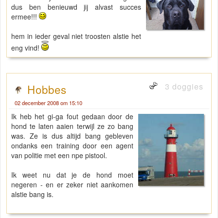
dus ben benieuwd jij alvast succes
ermee!!!
hem in ieder geval niet troosten alstie het
eng vind!
3 doggies
Hobbes
02 december 2008 om 15:10
Ik heb het gi-ga fout gedaan door de
hond te laten aaien terwijl ze zo bang
was. Ze is dus altijd bang gebleven
ondanks een training door een agent
van politie met een npe pistool.
Ik weet nu dat je de hond moet
negeren - en er zeker niet aankomen
alstie bang is.