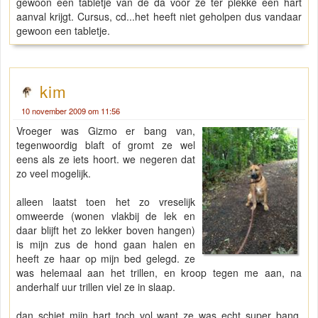
gewoon een tabletje van de da voor ze ter plekke een hart
aanval krijgt. Cursus, cd...het heeft niet geholpen dus vandaar
gewoon een tabletje.
kim
10 november 2009 om 11:56
Vroeger was Gizmo er bang van,
tegenwoordig blaft of gromt ze wel
eens als ze iets hoort. we negeren dat
zo veel mogelijk.
alleen laatst toen het zo vreselijk
omweerde (wonen vlakbij de lek en
daar blijft het zo lekker boven hangen)
is mijn zus de hond gaan halen en
heeft ze haar op mijn bed gelegd. ze
was helemaal aan het trillen, en kroop tegen me aan, na
anderhalf uur trillen viel ze in slaap.
dan schiet mijn hart toch vol want ze was echt super bang.