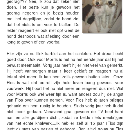
gedrag??? Nee, ik zou dat zeker niet
doen. Het beste kun je gewoon het
gedrag negeren en je bezig houden
met het dagelijkse, zodat de hond ziet
dat het niets is om voor te blaffen. De
leider reageert er ook niet op! Geef de
hond desnoods wat afleiding door een
kong te geven of een voerbal.
Hier zijn ze nu flink karbiet aan het schieten. Het dreunt echt
goed door. Ook voor Morris is het nu het eerste jaar dat hij het
bewust meemaakt. Vorig jaar heeft hij er niet veel van gemerkt.
Hij heeft vanmorgen maar 1 keer geblaft en reageert nu al
totaal niet meer. Ik kan hem zelfs gewoon buiten laten. Onze
Flos is wat dat betreft zijn hele leven bang geweest voor
vuurwerk. Hij hoort het nu niet meer en reageert dus niet. Wat
voor Morris ook wel weer fijn is, want anders zou hij de angst
van Flos over kunnen nemen. Voor Flos heb ik jaren pilletjes
gehaald om hem rustig te houden. Sinds vorig jaar heb ik dat
niet meer gedaan. Vanavond gaat gewoon de TV heel hard
aan en alle gordijnen dicht, zodat ze beide niets meekrijgen
van het echte knalwerk....Ik heb er zelf al 15 jaar (Flos zijn
leeftijd) niets van gezien of gehoord! Ben altijd trouw bij Flos