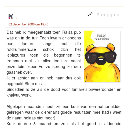
3 doggies
.
02 december 2008 om 15:45
Dat heb ik meegemaakt toen Raisa pup
was en in de tuin.Toen kwam er opeens
een fanfare langs met die
rotdrummers.Ze schok zich het
leplazures toen die begonnen te
trommen met zijn allen toen ze naast
onze tuin liepen.En ze sprong zo een
gaashek over.
Ik er achter aan en heb haar dus ook
opgepakt.Stom dus.
Sindsdien is ze als de dood voor fanfare's,onweerdonder en
knalvuurwerk.
Afgelopen maanden heeft ze een kuur van een natuurmiddel
gekregen waar de dierenarts goede resultaten mee had ( weet
de naam helaas niet meer)
Kuur duurde 3 maand en zou als het goed is afdoende