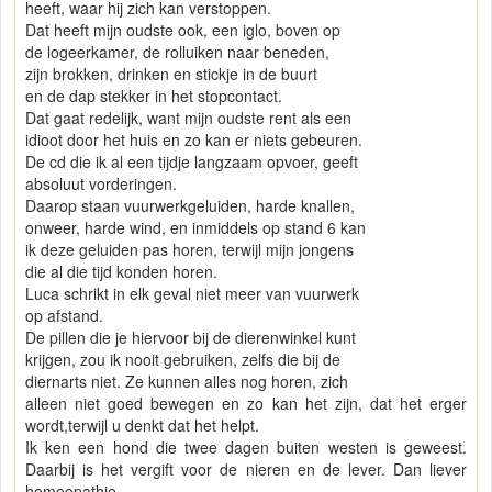
heeft, waar hij zich kan verstoppen.
Dat heeft mijn oudste ook, een iglo, boven op
de logeerkamer, de rolluiken naar beneden,
zijn brokken, drinken en stickje in de buurt
en de dap stekker in het stopcontact.
Dat gaat redelijk, want mijn oudste rent als een
idioot door het huis en zo kan er niets gebeuren.
De cd die ik al een tijdje langzaam opvoer, geeft
absoluut vorderingen.
Daarop staan vuurwerkgeluiden, harde knallen,
onweer, harde wind, en inmiddels op stand 6 kan
ik deze geluiden pas horen, terwijl mijn jongens
die al die tijd konden horen.
Luca schrikt in elk geval niet meer van vuurwerk
op afstand.
De pillen die je hiervoor bij de dierenwinkel kunt
krijgen, zou ik nooit gebruiken, zelfs die bij de
diernarts niet. Ze kunnen alles nog horen, zich
alleen niet goed bewegen en zo kan het zijn, dat het erger
wordt,terwijl u denkt dat het helpt.
Ik ken een hond die twee dagen buiten westen is geweest.
Daarbij is het vergift voor de nieren en de lever. Dan liever
homeopathie.