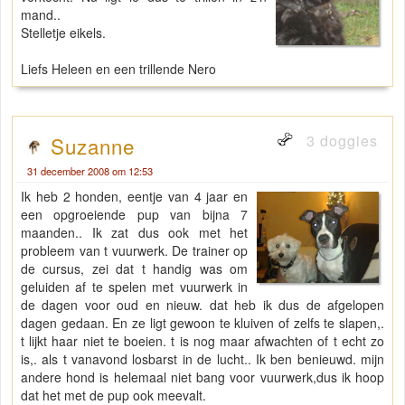
mand..
Stelletje eikels.
Liefs Heleen en een trillende Nero
3 doggies
Suzanne
31 december 2008 om 12:53
Ik heb 2 honden, eentje van 4 jaar en
een opgroeiende pup van bijna 7
maanden.. Ik zat dus ook met het
probleem van t vuurwerk. De trainer op
de cursus, zei dat t handig was om
geluiden af te spelen met vuurwerk in
de dagen voor oud en nieuw. dat heb ik dus de afgelopen
dagen gedaan. En ze ligt gewoon te kluiven of zelfs te slapen,.
t lijkt haar niet te boeien. t is nog maar afwachten of t echt zo
is,. als t vanavond losbarst in de lucht.. Ik ben benieuwd. mijn
andere hond is helemaal niet bang voor vuurwerk,dus ik hoop
dat het met de pup ook meevalt.