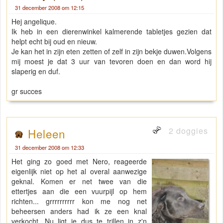
31 december 2008 om 12:15
Hej angelique.
Ik heb in een dierenwinkel kalmerende tabletjes gezien dat
helpt echt bij oud en nieuw.
Je kan het in zijn eten zetten of zelf in zijn bekje duwen.Volgens
mij moest je dat 3 uur van tevoren doen en dan word hij
slaperig en duf.
gr succes
2 doggies
Heleen
31 december 2008 om 12:33
Het ging zo goed met Nero, reageerde
eigenlijk niet op het al overal aanwezige
geknal. Komen er net twee van die
ettertjes aan die een vuurpijl op hem
richten... grrrrrrrrrr kon me nog net
beheersen anders had ik ze een knal
verkocht. Nu ligt ie dus te trillen in z'n