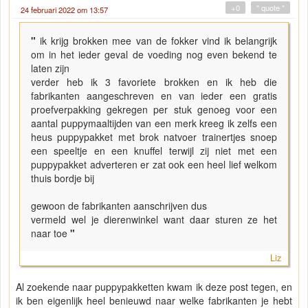
+0
" quote "
24 februari 2022 om 13:57
"
ik krijg brokken mee van de fokker vind ik belangrijk
om in het ieder geval de voeding nog even bekend te
laten zijn
verder heb ik 3 favoriete brokken en ik heb die
fabrikanten aangeschreven en van ieder een gratis
proefverpakking gekregen per stuk genoeg voor een
aantal puppymaaltijden van een merk kreeg ik zelfs een
heus puppypakket met brok natvoer trainertjes snoep
een speeltje en een knuffel terwijl zij niet met een
puppypakket adverteren er zat ook een heel lief welkom
thuis bordje bij
gewoon de fabrikanten aanschrijven dus
vermeld wel je dierenwinkel want daar sturen ze het
naar toe
"
Liz
Al zoekende naar puppypakketten kwam ik deze post tegen, en
ik ben eigenlijk heel benieuwd naar welke fabrikanten je hebt