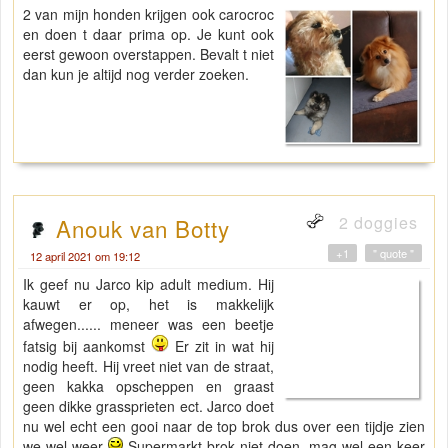
2 van mijn honden krijgen ook carocroc
en doen t daar prima op. Je kunt ook
eerst gewoon overstappen. Bevalt t niet
dan kun je altijd nog verder zoeken.
2 doggies
Anouk van Botty
+1
" quote "
12 april 2021 om 19:12
Ik geef nu Jarco kip adult medium. Hij
kauwt er op, het is makkelijk
afwegen...... meneer was een beetje
fatsig bij aankomst
Er zit in wat hij
nodig heeft. Hij vreet niet van de straat,
geen kakka opscheppen en graast
geen dikke grassprieten ect. Jarco doet
nu wel echt een gooi naar de top brok dus over een tijdje zien
we wel weer
Supermarkt brok niet doen, mag wel een keer