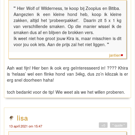
"
Hier Wolf of Wilderness, te koop bij Zooplus en Bitiba.
Aangezien ik een kleine hond heb, koop ik kleine
zakken, altijd het 'probeerpakket'. Daarin zit 5 x 1 kg
van verschillende smaken. Op die manier wissel ik de
smaken dus af en blijven de brokken vers.
Ik weet niet hoe groot jouw Kira is, maar misschien is dit
voor jou ook iets. Aan de prijs zal het niet liggen.
"
jantien
Aah wat fijn! Hier ben ik ook erg geïnteresseerd in! ???? Khira
is ‘helaas’ wel een flinke hond van 34kg, dus zo’n kilozak is er
erg snel doorheen haha!
toch bedankt voor de tip! Wie weet als we het willen proberen.
lisa
+0
" quote "
13 april 2021 om 15:47