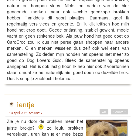
natuur en hompen vlees. Niets ten nadele van de hier
genoemde merken maar ook slechte goedkope brokken
hebben inmiddels dit soort plaatjes. Daarnaast geef ik
regelmatig vers vlees en groente. En ik kijk kritisch hoe mijn
hond het erop doet. Goede ontlasting, stabiel gewicht, mooie
vacht en geen stinkende bek. Als jouw hond het goed doet op
CaroCroc zou ik dus niet perse gaan shoppen naar andere
merken. O en merken wisselen dus zelf ook wel eens van
samenstelling. Zo deden mijn honden het opeens niet meer zo
goed op Dog Lovers Gold. Bleek de samenstelling opeens
aangepast. Het is ook lastig hoor. Ik heb hier ook 2 voertonnen
staan omdat ze het natuurlijk niet goed doen op dezelfde brok.
Dus ik snap je zoektocht helemaal.
ientje
+0
" quote "
13 april 2021 om 09:17
Zie je nu door de brokken meer het
juiste brokje?
zo leuk, brokken
vergelijken, uren kan je er mee bezig