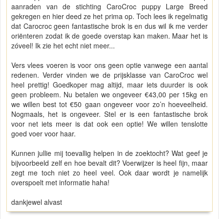
aanraden van de stichting CaroCroc puppy Large Breed
gekregen en hier deed ze het prima op. Toch lees ik regelmatig
dat Carocroc geen fantastische brok is en dus wil ik me verder
oriënteren zodat ik de goede overstap kan maken. Maar het is
zóveel! Ik zie het echt niet meer...
Vers vlees voeren is voor ons geen optie vanwege een aantal
redenen. Verder vinden we de prijsklasse van CaroCroc wel
heel prettig! Goedkoper mag altijd, maar iets duurder is ook
geen probleem. Nu betalen we ongeveer €43,00 per 15kg en
we willen best tot €50 gaan ongeveer voor zo’n hoeveelheid.
Nogmaals, het is ongeveer. Stel er is een fantastische brok
voor net iets meer is dat ook een optie! We willen tenslotte
goed voer voor haar.
Kunnen jullie mij toevallig helpen in de zoektocht? Wat geef je
bijvoorbeeld zelf en hoe bevalt dit? Voerwijzer is heel fijn, maar
zegt me toch niet zo heel veel. Ook daar wordt je namelijk
overspoelt met informatie haha!
dankjewel alvast