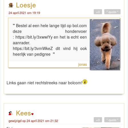
Loesje
+0
" quote "
24 april 2021 om 19:19
"
Bestel al een hele lange tijd op bol.com
deze hondenvoer
: https://bit.ly/3xwwiYy en het is echt een
aanrader.
https://bit.ly/3vmWkeZ dit vind hij ook
heerlijk van pedigree
"
jonas
Links gaan niet rechtstreeks naar bolcom!
Kees
+0
" quote "
gewijzigd op 24 april 2021 om 21:32