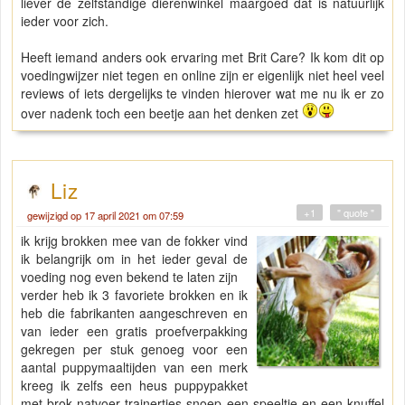
liever de zelfstandige dierenwinkel maargoed dat is natuurlijk
ieder voor zich.
Heeft iemand anders ook ervaring met Brit Care? Ik kom dit op
voedingwijzer niet tegen en online zijn er eigenlijk niet heel veel
reviews of iets dergelijks te vinden hierover wat me nu ik er zo
over nadenk toch een beetje aan het denken zet
Liz
+1
" quote "
gewijzigd op 17 april 2021 om 07:59
ik krijg brokken mee van de fokker vind
ik belangrijk om in het ieder geval de
voeding nog even bekend te laten zijn
verder heb ik 3 favoriete brokken en ik
heb die fabrikanten aangeschreven en
van ieder een gratis proefverpakking
gekregen per stuk genoeg voor een
aantal puppymaaltijden van een merk
kreeg ik zelfs een heus puppypakket
met brok natvoer trainertjes snoep een speeltje en een knuffel