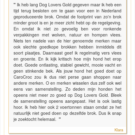
"
Ik heb lang Dog Lovers Gold gegeven maar ik heb een
tijd terug besloten om te gaan voor een in Nederland
geproduceerde brok. Omdat de footprint van zo'n brok
minder groot is en je meer zicht hebt op de regelgeving.
En omdat ik niet zo gevoelig ben voor ronkende
verpakkingen met wolven, natuur en hompen vlees.
Niets ten nadele van de hier genoemde merken maar
ook slechte goedkope brokken hebben inmiddels dit
soort plaatjes. Daarnaast geef ik regelmatig vers vlees
en groente. En ik kijk kritisch hoe mijn hond het erop
doet. Goede ontlasting, stabiel gewicht, mooie vacht en
geen stinkende bek. Als jouw hond het goed doet op
CaroCroc zou ik dus niet perse gaan shoppen naar
andere merken. O en merken wisselen dus zelf ook wel
eens van samenstelling. Zo deden mijn honden het
opeens niet meer zo goed op Dog Lovers Gold. Bleek
de samenstelling opeens aangepast. Het is ook lastig
hoor. Ik heb hier ook 2 voertonnen staan omdat ze het
natuurlijk niet goed doen op dezelfde brok. Dus ik snap
je zoektocht helemaal.
"
Klara