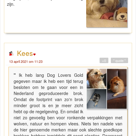
zijn.
Kees
+0
" quote "
13 april 2021 om 11:23
"
Ik heb lang Dog Lovers Gold
gegeven maar ik heb een tijd terug
besloten om te gaan voor een in
Nederland geproduceerde brok.
Omdat de footprint van zo'n brok
minder groot is en je meer zicht
hebt op de regelgeving. En omdat ik
niet zo gevoelig ben voor ronkende verpakkingen met
wolven, natuur en hompen vlees. Niets ten nadele van
de hier genoemde merken maar ook slechte goedkope
brokken hebben inmiddels dit soort plaatjes. Daarnaast