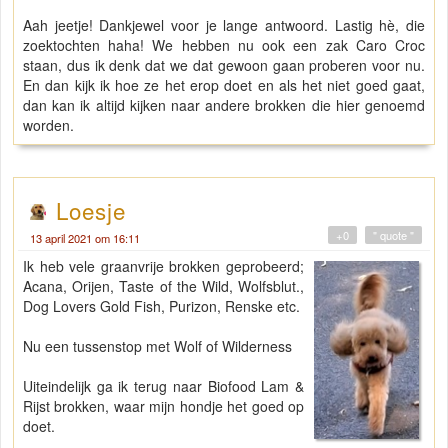
Aah jeetje! Dankjewel voor je lange antwoord. Lastig hè, die
zoektochten haha! We hebben nu ook een zak Caro Croc
staan, dus ik denk dat we dat gewoon gaan proberen voor nu.
En dan kijk ik hoe ze het erop doet en als het niet goed gaat,
dan kan ik altijd kijken naar andere brokken die hier genoemd
worden.
Loesje
+0
" quote "
13 april 2021 om 16:11
Ik heb vele graanvrije brokken geprobeerd;
Acana, Orijen, Taste of the Wild, Wolfsblut.,
Dog Lovers Gold Fish, Purizon, Renske etc.
Nu een tussenstop met Wolf of Wilderness
Uiteindelijk ga ik terug naar Biofood Lam &
Rijst brokken, waar mijn hondje het goed op
doet.