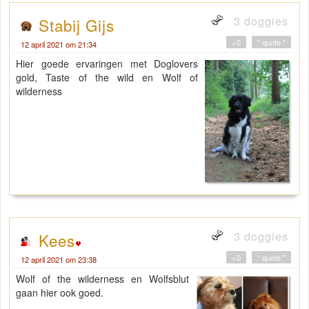
3 doggies
Stabij Gijs
+0
" quote "
12 april 2021 om 21:34
Hier goede ervaringen met Doglovers
gold, Taste of the wild en Wolf of
wilderness
3 doggies
Kees
+0
" quote "
12 april 2021 om 23:38
Wolf of the wilderness en Wolfsblut
gaan hier ook goed.