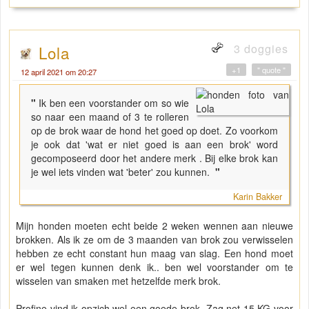
3 doggies
Lola
+1
" quote "
12 april 2021 om 20:27
"
Ik ben een voorstander om so wie
so naar een maand of 3 te rolleren
op de brok waar de hond het goed op doet. Zo voorkom
je ook dat 'wat er niet goed is aan een brok' word
gecomposeerd door het andere merk . Bij elke brok kan
je wel iets vinden wat 'beter' zou kunnen.
"
Karin Bakker
Mijn honden moeten echt beide 2 weken wennen aan nieuwe
brokken. Als ik ze om de 3 maanden van brok zou verwisselen
hebben ze echt constant hun maag van slag. Een hond moet
er wel tegen kunnen denk ik.. ben wel voorstander om te
wisselen van smaken met hetzelfde merk brok.
Profine vind ik opzich wel een goede brok. Zag net 15 KG voor