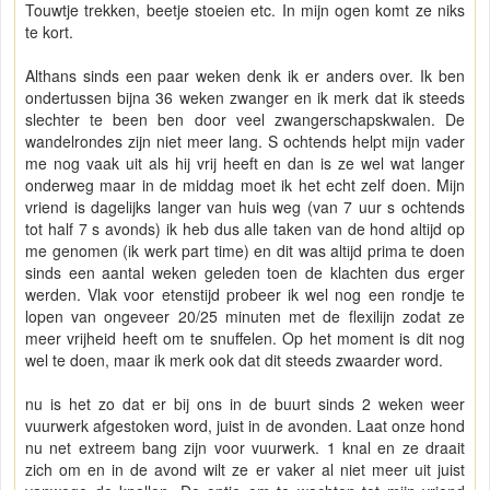
Touwtje trekken, beetje stoeien etc. In mijn ogen komt ze niks
te kort.
Althans sinds een paar weken denk ik er anders over. Ik ben
ondertussen bijna 36 weken zwanger en ik merk dat ik steeds
slechter te been ben door veel zwangerschapskwalen. De
wandelrondes zijn niet meer lang. S ochtends helpt mijn vader
me nog vaak uit als hij vrij heeft en dan is ze wel wat langer
onderweg maar in de middag moet ik het echt zelf doen. Mijn
vriend is dagelijks langer van huis weg (van 7 uur s ochtends
tot half 7 s avonds) ik heb dus alle taken van de hond altijd op
me genomen (ik werk part time) en dit was altijd prima te doen
sinds een aantal weken geleden toen de klachten dus erger
werden. Vlak voor etenstijd probeer ik wel nog een rondje te
lopen van ongeveer 20/25 minuten met de flexilijn zodat ze
meer vrijheid heeft om te snuffelen. Op het moment is dit nog
wel te doen, maar ik merk ook dat dit steeds zwaarder word.
nu is het zo dat er bij ons in de buurt sinds 2 weken weer
vuurwerk afgestoken word, juist in de avonden. Laat onze hond
nu net extreem bang zijn voor vuurwerk. 1 knal en ze draait
zich om en in de avond wilt ze er vaker al niet meer uit juist