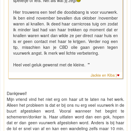
spelletje of iets. Net als wat jij zegt
Hier trouwens een teef die doodsbang is voor vuurwerk.
Ik ben eind november bevallen dus oktober /november
waren al knallen. Ik deed haar carnicross tuig om zodat
ik minder last had van haar trekken op moment dat er
knallen waren want dan wilde ze per direct naar huis en
is er geen contact met haar te krijgen. Verder nog een
tip, misschien kan je CBD olie gaan geven tegen
vuurwerk angst. Ik merk wel lichte verbetering.
Heel veel geluk gewenst met de kleine.
"
Jackie en Kiba:)
Dankjewel!
Mijn vriend vind het niet erg om haar uit te laten na het werk.
Alleen het probleem is dat er bij ons nu erg veel vuurwerk in de
buurt afgestoken word. Vooral wanneer het begint te
schemeren/donker is. Haar uitlaten word dan een gok, hopen
dat er dan geen vuurwerk afgestoken word. Anders is bij haar
de lol er snel van af en kan een wandeling zelfs maar 10 min.