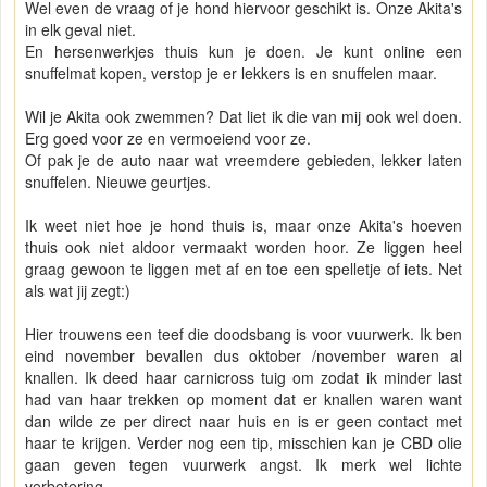
Wel even de vraag of je hond hiervoor geschikt is. Onze Akita's
in elk geval niet.
En hersenwerkjes thuis kun je doen. Je kunt online een
snuffelmat kopen, verstop je er lekkers is en snuffelen maar.
Wil je Akita ook zwemmen? Dat liet ik die van mij ook wel doen.
Erg goed voor ze en vermoeiend voor ze.
Of pak je de auto naar wat vreemdere gebieden, lekker laten
snuffelen. Nieuwe geurtjes.
Ik weet niet hoe je hond thuis is, maar onze Akita's hoeven
thuis ook niet aldoor vermaakt worden hoor. Ze liggen heel
graag gewoon te liggen met af en toe een spelletje of iets. Net
als wat jij zegt:)
Hier trouwens een teef die doodsbang is voor vuurwerk. Ik ben
eind november bevallen dus oktober /november waren al
knallen. Ik deed haar carnicross tuig om zodat ik minder last
had van haar trekken op moment dat er knallen waren want
dan wilde ze per direct naar huis en is er geen contact met
haar te krijgen. Verder nog een tip, misschien kan je CBD olie
gaan geven tegen vuurwerk angst. Ik merk wel lichte
verbetering.