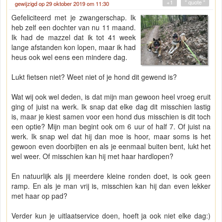
+1
" quote "
gewijzigd op 29 oktober 2019 om 11:30
Gefeliciteerd met je zwangerschap. Ik
heb zelf een dochter van nu 11 maand.
Ik had de mazzel dat ik tot 41 week
lange afstanden kon lopen, maar ik had
heus ook wel eens een mindere dag.
Lukt fietsen niet? Weet niet of je hond dit gewend is?
Wat wij ook wel deden, is dat mijn man gewoon heel vroeg eruit
ging of juist na werk. Ik snap dat elke dag dit misschien lastig
is, maar je kiest samen voor een hond dus misschien is dit toch
een optie? Mijn man begint ook om 6 uur of half 7. Of juist na
werk. Ik snap wel dat hij dan moe is hoor, maar soms is het
gewoon even doorbijten en als je eenmaal buiten bent, lukt het
wel weer. Of misschien kan hij met haar hardlopen?
En natuurlijk als jij meerdere kleine ronden doet, is ook geen
ramp. En als je man vrij is, misschien kan hij dan even lekker
met haar op pad?
Verder kun je uitlaatservice doen, hoeft ja ook niet elke dag:)