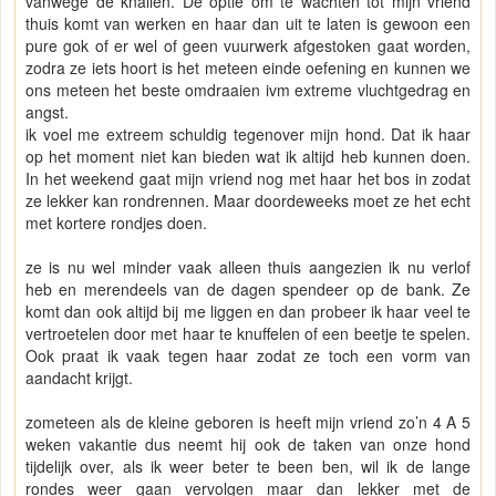
vanwege de knallen. De optie om te wachten tot mijn vriend
thuis komt van werken en haar dan uit te laten is gewoon een
pure gok of er wel of geen vuurwerk afgestoken gaat worden,
zodra ze iets hoort is het meteen einde oefening en kunnen we
ons meteen het beste omdraaien ivm extreme vluchtgedrag en
angst.
ik voel me extreem schuldig tegenover mijn hond. Dat ik haar
op het moment niet kan bieden wat ik altijd heb kunnen doen.
In het weekend gaat mijn vriend nog met haar het bos in zodat
ze lekker kan rondrennen. Maar doordeweeks moet ze het echt
met kortere rondjes doen.
ze is nu wel minder vaak alleen thuis aangezien ik nu verlof
heb en merendeels van de dagen spendeer op de bank. Ze
komt dan ook altijd bij me liggen en dan probeer ik haar veel te
vertroetelen door met haar te knuffelen of een beetje te spelen.
Ook praat ik vaak tegen haar zodat ze toch een vorm van
aandacht krijgt.
zometeen als de kleine geboren is heeft mijn vriend zo’n 4 A 5
weken vakantie dus neemt hij ook de taken van onze hond
tijdelijk over, als ik weer beter te been ben, wil ik de lange
rondes weer gaan vervolgen maar dan lekker met de