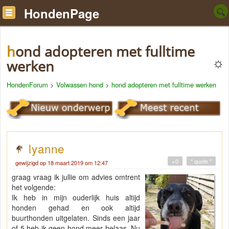
HondenPage
hond adopteren met fulltime
werken
HondenForum
>
Volwassen hond
>
hond adopteren met fulltime werken
lyanne
+0
" quote "
gewijzigd op 18 maart 2019 om 12:47
graag vraag ik jullie om advies omtrent
het volgende:
Ik heb in mijn ouderlijk huis altijd
honden gehad en ook altijd
buurthonden uitgelaten. Sinds een jaar
of 5 heb ik geen hond meer helaas. Nu