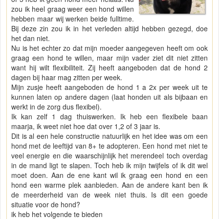
zou ik heel graag weer een hond willen
hebben maar wij werken beide fulltime.
Bij deze zin zou ik in het verleden altijd hebben gezegd, doe
het dan niet.
Nu is het echter zo dat mijn moeder aangegeven heeft om ook
graag een hond te willen, maar mijn vader ziet dit niet zitten
want hij wilt flexibiliteit. Zij heeft aangeboden dat de hond 2
dagen bij haar mag zitten per week.
Mijn zusje heeft aangeboden de hond 1 a 2x per week uit te
kunnen laten op andere dagen (laat honden uit als bijbaan en
werkt in de zorg dus flexibel).
Ik kan zelf 1 dag thuiswerken. Ik heb een flexibele baan
maarja, ik weet niet hoe dat over 1,2 of 3 jaar is.
Dit is al een hele constructie natuurlijk en het idee was om een
hond met de leeftijd van 8+ te adopteren. Een hond met niet te
veel energie en die waarschijnlijk het merendeel toch overdag
in de mand ligt te slapen. Toch heb ik mijn twijfels of ik dit wel
moet doen. Aan de ene kant wil ik graag een hond en een
hond een warme plek aanbieden. Aan de andere kant ben ik
de meerderheid van de week niet thuis. Is dit een goede
situatie voor de hond?
ik heb het volgende te bieden