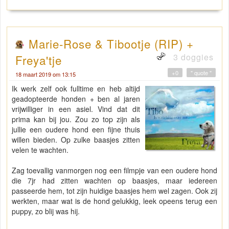
Marie-Rose & Tibootje (RIP) +
3 doggies
Freya'tje
+0
" quote "
18 maart 2019 om 13:15
Ik werk zelf ook fulltime en heb altijd
geadopteerde honden + ben al jaren
vrijwilliger in een asiel. Vind dat dit
prima kan bij jou. Zou zo top zijn als
jullie een oudere hond een fijne thuis
willen bieden. Op zulke baasjes zitten
velen te wachten.
Zag toevallig vanmorgen nog een filmpje van een oudere hond
die 7jr had zitten wachten op baasjes, maar iedereen
passeerde hem, tot zijn huidige baasjes hem wel zagen. Ook zij
werkten, maar wat is de hond gelukkig, leek opeens terug een
puppy, zo blij was hij.