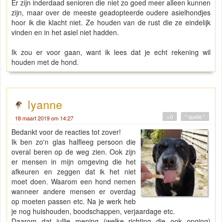
Er zijn inderdaad senioren die niet zo goed meer alleen kunnen
zijn, maar over de meeste geadopteerde oudere asielhondjes
hoor ik die klacht niet. Ze houden van de rust die ze eindelijk
vinden en in het asiel niet hadden.
Ik zou er voor gaan, want ik lees dat je echt rekening wil
houden met de hond.
lyanne
+0
" quote "
18 maart 2019 om 14:27
Bedankt voor de reacties tot zover!
Ik ben zo'n glas halfleeg persoon die
overal beren op de weg zien. Ook zijn
er mensen in mijn omgeving die het
afkeuren en zeggen dat ik het niet
moet doen. Waarom een hond nemen
wanneer andere mensen er overdag
op moeten passen etc. Na je werk heb
je nog huishouden, boodschappen, verjaardage etc.
Daarom dat jullie mening (welke richting die ook opging)