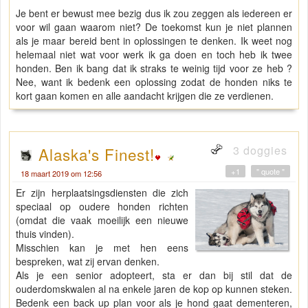
Je bent er bewust mee bezig dus ik zou zeggen als iedereen er
voor wil gaan waarom niet? De toekomst kun je niet plannen
als je maar bereid bent in oplossingen te denken. Ik weet nog
helemaal niet wat voor werk ik ga doen en toch heb ik twee
honden. Ben ik bang dat ik straks te weinig tijd voor ze heb ?
Nee, want ik bedenk een oplossing zodat de honden niks te
kort gaan komen en alle aandacht krijgen die ze verdienen.
3 doggies
Alaska's Finest!
+1
" quote "
18 maart 2019 om 12:56
Er zijn herplaatsingsdiensten die zich
speciaal op oudere honden richten
(omdat die vaak moeilijk een nieuwe
thuis vinden).
Misschien kan je met hen eens
bespreken, wat zij ervan denken.
Als je een senior adopteert, sta er dan bij stil dat de
ouderdomskwalen al na enkele jaren de kop op kunnen steken.
Bedenk een back up plan voor als je hond gaat dementeren,