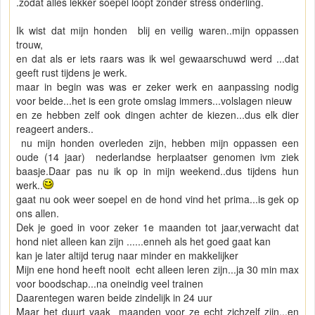
.zodat alles lekker soepel loopt zonder stress onderling.
Ik wist dat mijn honden blij en veilig waren..mijn oppassen
trouw,
en dat als er iets raars was ik wel gewaarschuwd werd ...dat
geeft rust tijdens je werk.
maar in begin was was er zeker werk en aanpassing nodig
voor beide...het is een grote omslag immers...volslagen nieuw
en ze hebben zelf ook dingen achter de kiezen...dus elk dier
reageert anders..
nu mijn honden overleden zijn, hebben mijn oppassen een
oude (14 jaar) nederlandse herplaatser genomen ivm ziek
baasje.Daar pas nu ik op in mijn weekend..dus tijdens hun
werk..
gaat nu ook weer soepel en de hond vind het prima...is gek op
ons allen.
Dek je goed in voor zeker 1e maanden tot jaar,verwacht dat
hond niet alleen kan zijn ......enneh als het goed gaat kan
kan je later altijd terug naar minder en makkelijker
Mijn ene hond heeft nooit echt alleen leren zijn...ja 30 min max
voor boodschap...na oneindig veel trainen
Daarentegen waren beide zindelijk in 24 uur
Maar het duurt vaak maanden voor ze echt zichzelf zijn...en