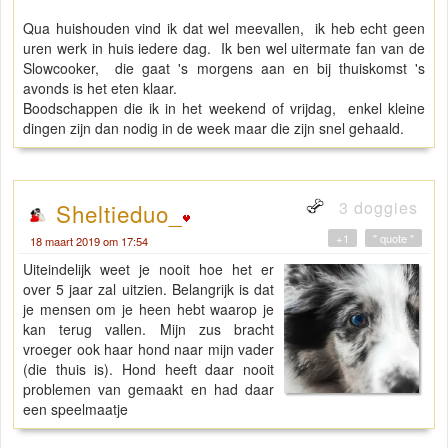
Qua huishouden vind ik dat wel meevallen, ik heb echt geen
uren werk in huis iedere dag. Ik ben wel uitermate fan van de
Slowcooker, die gaat 's morgens aan en bij thuiskomst 's
avonds is het eten klaar.
Boodschappen die ik in het weekend of vrijdag, enkel kleine
dingen zijn dan nodig in de week maar die zijn snel gehaald.
3 doggies
Sheltieduo_
+1
" quote "
18 maart 2019 om 17:54
Uiteindelijk weet je nooit hoe het er
over 5 jaar zal uitzien. Belangrijk is dat
je mensen om je heen hebt waarop je
kan terug vallen. Mijn zus bracht
vroeger ook haar hond naar mijn vader
(die thuis is). Hond heeft daar nooit
problemen van gemaakt en had daar
een speelmaatje