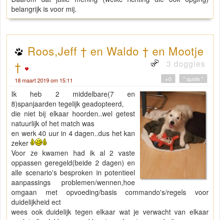
belangrijk is voor mij.
Roos,Jeff † en Waldo † en Mootje
3 doggies
†
+0
" quote "
18 maart 2019 om 15:11
Ik heb 2 middelbare(7 en
8)spanjaarden tegelijk geadopteerd,
die niet bij elkaar hoorden..wel getest
natuurlijk of het match was
en werk 40 uur in 4 dagen..dus het kan
zeker
Voor ze kwamen had ik al 2 vaste
oppassen geregeld(beide 2 dagen) en
alle scenario's besproken in potentieel
aanpassings problemen/wennen,hoe
omgaan met opvoeding/basis commando's/regels voor
duidelijkheid ect
wees ook duidelijk tegen elkaar wat je verwacht van elkaar