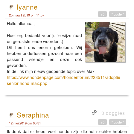
lyanne
+0
" quote "
25 maart 2019 om 11:57
Hallo allemaal,
Heel erg bedankt voor jullie wijze raad
en geruststellende woorden :)
Dit heeft ons enorm geholpen. Wij
hebben ondertussen gezocht naar een
passend vriendje en deze ook
gevonden.
In de link mijn nieuw geopende topic over Max
https://www.hondenpage.com/hondenforum/223511/adoptie-
senior-hond-max.php
3 doggies
Seraphina
+0
" quote "
12 mei 2019 om 00:31
Ik denk dat er heeel veel honden zijn die het slechter hebben