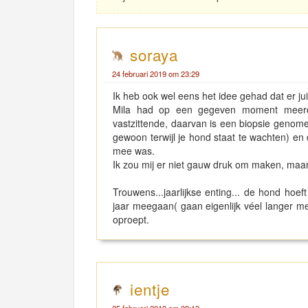
soraya
24 februari 2019 om 23:29
Ik heb ook wel eens het idee gehad dat er j
Mila had op een gegeven moment meerdere
vastzittende, daarvan is een biopsie genomen
gewoon terwijl je hond staat te wachten) en
mee was.
Ik zou mij er niet gauw druk om maken, maar j
Trouwens...jaarlijkse enting... de hond hoef
jaar meegaan( gaan eigenlijk véel langer me
oproept.
ientje
25 februari 2019 om 09:13