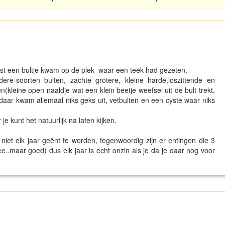
uist een bultje kwam op de plek waar een teek had gezeten.
-soorten bulten, zachte grotere, kleine harde,loszittende en
(kleine open naaldje wat een klein beetje weefsel uit de bult trekt,
 daar kwam allemaal niks geks uit, vetbulten en een cyste waar niks
e kunt het natuurlijk na laten kijken.
t niet elk jaar geënt te worden, tegenwoordig zijn er entingen die 3
e..maar goed) dus elk jaar is echt onzin als je da je daar nog voor