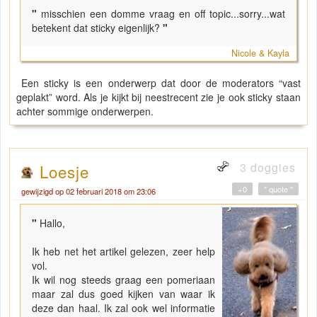
"
misschien een domme vraag en off topic...sorry...wat
betekent dat sticky eigenlijk?
"
Nicole & Kayla
Een sticky is een onderwerp dat door de moderators “vast
geplakt” word. Als je kijkt bij neestrecent zie je ook sticky staan
achter sommige onderwerpen.
3 doggies
Loesje
+0
" quote "
gewijzigd op 02 februari 2018 om 23:06
"
Hallo,
Ik heb net het artikel gelezen, zeer help
vol.
Ik wil nog steeds graag een pomeriaan
maar zal dus goed kijken van waar ik
deze dan haal. Ik zal ook wel informatie