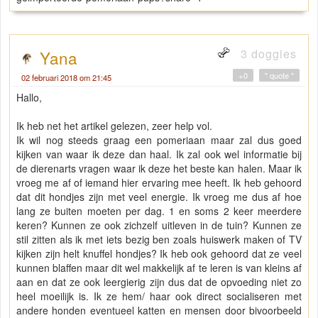
3 doggies
Yana
+0
" quote "
02 februari 2018 om 21:45
Hallo,
Ik heb net het artikel gelezen, zeer help vol.
Ik wil nog steeds graag een pomeriaan maar zal dus goed
kijken van waar ik deze dan haal. Ik zal ook wel informatie bij
de dierenarts vragen waar ik deze het beste kan halen. Maar ik
vroeg me af of iemand hier ervaring mee heeft. Ik heb gehoord
dat dit hondjes zijn met veel energie. Ik vroeg me dus af hoe
lang ze buiten moeten per dag. 1 en soms 2 keer meerdere
keren? Kunnen ze ook zichzelf uitleven in de tuin? Kunnen ze
stil zitten als ik met iets bezig ben zoals huiswerk maken of TV
kijken zijn helt knuffel hondjes? Ik heb ook gehoord dat ze veel
kunnen blaffen maar dit wel makkelijk af te leren is van kleins af
aan en dat ze ook leergierig zijn dus dat de opvoeding niet zo
heel moeilijk is. Ik ze hem/ haar ook direct socialiseren met
andere honden eventueel katten en mensen door bivoorbeeld