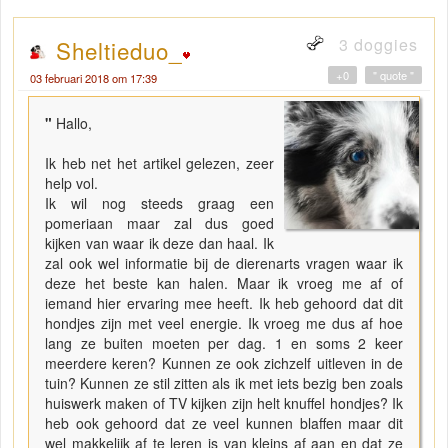
3 doggies
Sheltieduo_
+0
" quote "
03 februari 2018 om 17:39
"
Hallo,
Ik heb net het artikel gelezen, zeer
help vol.
Ik wil nog steeds graag een
pomeriaan maar zal dus goed
kijken van waar ik deze dan haal. Ik
zal ook wel informatie bij de dierenarts vragen waar ik
deze het beste kan halen. Maar ik vroeg me af of
iemand hier ervaring mee heeft. Ik heb gehoord dat dit
hondjes zijn met veel energie. Ik vroeg me dus af hoe
lang ze buiten moeten per dag. 1 en soms 2 keer
meerdere keren? Kunnen ze ook zichzelf uitleven in de
tuin? Kunnen ze stil zitten als ik met iets bezig ben zoals
huiswerk maken of TV kijken zijn helt knuffel hondjes? Ik
heb ook gehoord dat ze veel kunnen blaffen maar dit
wel makkelijk af te leren is van kleins af aan en dat ze