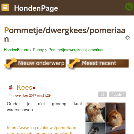
HondenPage
Pommetje/dwergkees/pomeriaa
n
HondenForum
>
Puppy
>
Pommetje/dwergkees/pomeriaan
Kees
+2
" quote "
14 november 2017 om 21:29
Omdat je niet genoeg kunt
waarschuwen.
https://www.licg.nl/nieuws/pomeriaan-
rage-oorzaak-van-veel-puppyleed/