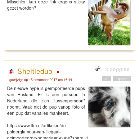
Misschien kan deze link ergens sticky
gezet worden?
3 doggies
Sheltieduo_
+0
" quote "
gewijzigd op 15 november 2017 om 16:44
De nieuwe hype is geïmporteerde pups
van Rusland. Er is een persoon in
Nederland die zich "tussenpersoon"
noemt. Vaak niet de pup vanop foto of
een pup dat vanalles mankeert.
https://www.ftm.nl/artikelen/de-
polderglamour-van-illegaal-
geimporteerde-pomeriaan-pups?share=1