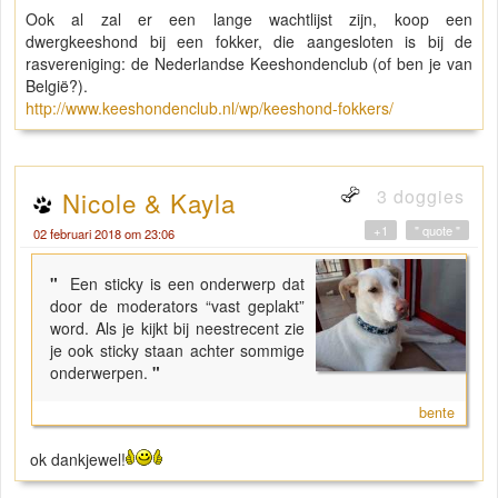
Ook al zal er een lange wachtlijst zijn, koop een
dwergkeeshond bij een fokker, die aangesloten is bij de
rasvereniging: de Nederlandse Keeshondenclub (of ben je van
België?).
http://www.keeshondenclub.nl/wp/keeshond-fokkers/
3 doggies
Nicole & Kayla
+1
" quote "
02 februari 2018 om 23:06
"
Een sticky is een onderwerp dat
door de moderators “vast geplakt”
word. Als je kijkt bij neestrecent zie
je ook sticky staan achter sommige
onderwerpen.
"
bente
ok dankjewel!