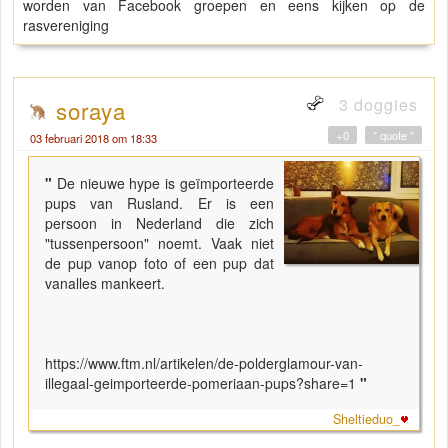
worden van Facebook groepen en eens kijken op de
rasvereniging
3 doggies
soraya
+0
" quote "
03 februari 2018 om 18:33
"
De nieuwe hype is geïmporteerde
pups van Rusland. Er is een
persoon in Nederland die zich
"tussenpersoon" noemt. Vaak niet
de pup vanop foto of een pup dat
vanalles mankeert.
https://www.ftm.nl/artikelen/de-polderglamour-van-
illegaal-geimporteerde-pomeriaan-pups?share=1
"
Sheltieduo_