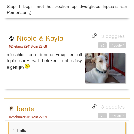
Stap 1 begin met het zoeken op dwergkees inplaats van
Pomeriaan ;)
3 doggies
Nicole & Kayla
+0
" quote "
02 februari 2018 om 22:58
misschien een domme vraag en off
topic...sorry...wat betekent dat sticky
eigenlijk?
3 doggies
bente
+0
" quote "
02 februari 2018 om 22:59
"
Hallo,