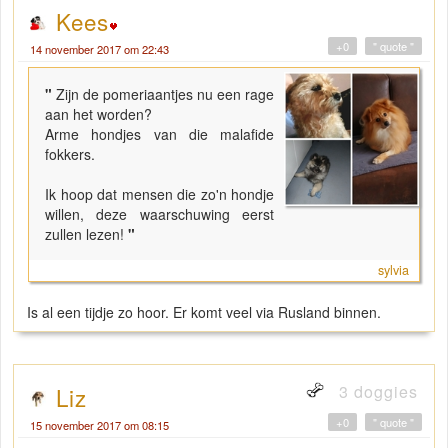
Kees
+0
" quote "
14 november 2017 om 22:43
"
Zijn de pomeriaantjes nu een rage
aan het worden?
Arme hondjes van die malafide
fokkers.
Ik hoop dat mensen die zo'n hondje
willen, deze waarschuwing eerst
zullen lezen!
"
sylvia
Is al een tijdje zo hoor. Er komt veel via Rusland binnen.
3 doggies
Liz
+0
" quote "
15 november 2017 om 08:15