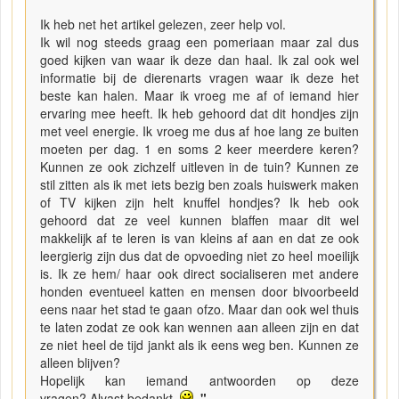
Ik heb net het artikel gelezen, zeer help vol.
Ik wil nog steeds graag een pomeriaan maar zal dus
goed kijken van waar ik deze dan haal. Ik zal ook wel
informatie bij de dierenarts vragen waar ik deze het
beste kan halen. Maar ik vroeg me af of iemand hier
ervaring mee heeft. Ik heb gehoord dat dit hondjes zijn
met veel energie. Ik vroeg me dus af hoe lang ze buiten
moeten per dag. 1 en soms 2 keer meerdere keren?
Kunnen ze ook zichzelf uitleven in de tuin? Kunnen ze
stil zitten als ik met iets bezig ben zoals huiswerk maken
of TV kijken zijn helt knuffel hondjes? Ik heb ook
gehoord dat ze veel kunnen blaffen maar dit wel
makkelijk af te leren is van kleins af aan en dat ze ook
leergierig zijn dus dat de opvoeding niet zo heel moeilijk
is. Ik ze hem/ haar ook direct socialiseren met andere
honden eventueel katten en mensen door bivoorbeeld
eens naar het stad te gaan ofzo. Maar dan ook wel thuis
te laten zodat ze ook kan wennen aan alleen zijn en dat
ze niet heel de tijd jankt als ik eens weg ben. Kunnen ze
alleen blijven?
Hopelijk kan iemand antwoorden op deze
vragen? Alvast bedankt.
"