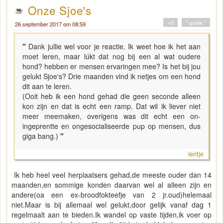
Onze Sjoe's
+0
" quote "
26 september 2017 om 08:59
"
Dank jullie wel voor je reactie. Ik weet hoe ik het aan
moet leren, maar lúkt dat nog bij een al wat oudere
hond? hebben er mensen ervaringen mee? Is het bij jou
gelukt Sjoe's? Drie maanden vind ik netjes om een hond
dit aan te leren.
(Ooit heb ik een hond gehad die geen seconde alleen
kon zijn en dat is echt een ramp. Dat wil ik liever niet
meer meemaken, overigens was dit echt een on-
ingeprentte en ongesocialiseerde pup op mensen, dus
giga bang.)
"
ientje
Ik heb heel veel herplaatsers gehad,de meeste ouder dan 14
maanden,en sommige konden daarvan wel al alleen zijn en
andere(oa een ex-broodfokteefje van 2 jr.oud)helemaal
niet.Maar is bij allemaal wel gelukt,door gelijk vanaf dag 1
regelmaalt aan te bieden.Ik wandel op vaste tijden,ik voer op