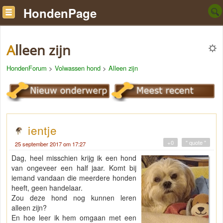
HondenPage
Alleen zijn
HondenForum
>
Volwassen hond
>
Alleen zijn
ientje
+0
" quote "
25 september 2017 om 17:27
Dag, heel misschien krijg ik een hond
van ongeveer een half jaar. Komt bij
iemand vandaan die meerdere honden
heeft, geen handelaar.
Zou deze hond nog kunnen leren
alleen zijn?
En hoe leer ik hem omgaan met een