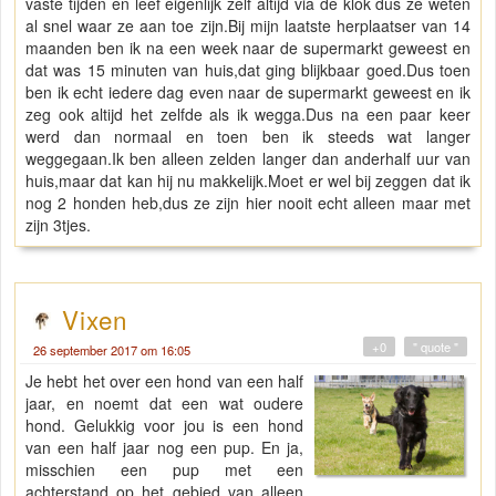
vaste tijden en leef eigenlijk zelf altijd via de klok dus ze weten
al snel waar ze aan toe zijn.Bij mijn laatste herplaatser van 14
maanden ben ik na een week naar de supermarkt geweest en
dat was 15 minuten van huis,dat ging blijkbaar goed.Dus toen
ben ik echt iedere dag even naar de supermarkt geweest en ik
zeg ook altijd het zelfde als ik wegga.Dus na een paar keer
werd dan normaal en toen ben ik steeds wat langer
weggegaan.Ik ben alleen zelden langer dan anderhalf uur van
huis,maar dat kan hij nu makkelijk.Moet er wel bij zeggen dat ik
nog 2 honden heb,dus ze zijn hier nooit echt alleen maar met
zijn 3tjes.
Vixen
+0
" quote "
26 september 2017 om 16:05
Je hebt het over een hond van een half
jaar, en noemt dat een wat oudere
hond. Gelukkig voor jou is een hond
van een half jaar nog een pup. En ja,
misschien een pup met een
achterstand op het gebied van alleen