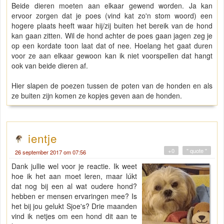
Beide dieren moeten aan elkaar gewend worden. Ja kan
ervoor zorgen dat je poes (vind kat zo'n stom woord) een
hogere plaats heeft waar hij/zij buiten het bereik van de hond
kan gaan zitten. Wil de hond achter de poes gaan jagen zeg je
op een kordate toon laat dat of nee. Hoelang het gaat duren
voor ze aan elkaar gewoon kan ik niet voorspellen dat hangt
ook van beide dieren af.
Hier slapen de poezen tussen de poten van de honden en als
ze buiten zijn komen ze kopjes geven aan de honden.
ientje
+0
" quote "
26 september 2017 om 07:56
Dank jullie wel voor je reactie. Ik weet
hoe ik het aan moet leren, maar lúkt
dat nog bij een al wat oudere hond?
hebben er mensen ervaringen mee? Is
het bij jou gelukt Sjoe's? Drie maanden
vind ik netjes om een hond dit aan te