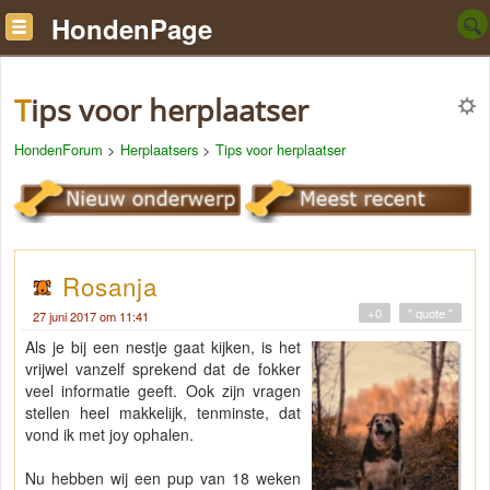
HondenPage
Tips voor herplaatser
HondenForum
>
Herplaatsers
>
Tips voor herplaatser
Rosanja
+0
" quote "
27 juni 2017 om 11:41
Als je bij een nestje gaat kijken, is het
vrijwel vanzelf sprekend dat de fokker
veel informatie geeft. Ook zijn vragen
stellen heel makkelijk, tenminste, dat
vond ik met joy ophalen.
Nu hebben wij een pup van 18 weken