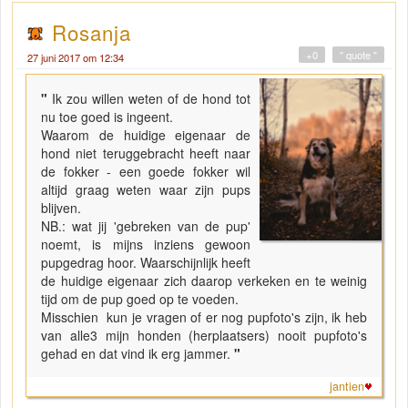
Rosanja
+0
" quote "
27 juni 2017 om 12:34
"
Ik zou willen weten of de hond tot
nu toe goed is ingeent.
Waarom de huidige eigenaar de
hond niet teruggebracht heeft naar
de fokker - een goede fokker wil
altijd graag weten waar zijn pups
blijven.
NB.: wat jij 'gebreken van de pup'
noemt, is mijns inziens gewoon
pupgedrag hoor. Waarschijnlijk heeft
de huidige eigenaar zich daarop verkeken en te weinig
tijd om de pup goed op te voeden.
Misschien kun je vragen of er nog pupfoto's zijn, ik heb
van alle3 mijn honden (herplaatsers) nooit pupfoto's
gehad en dat vind ik erg jammer.
"
jantien