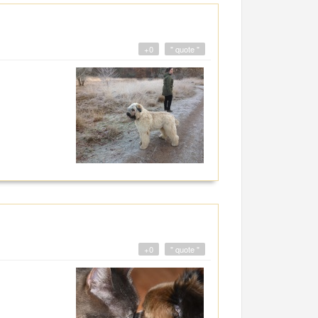
+0
" quote "
+0
" quote "