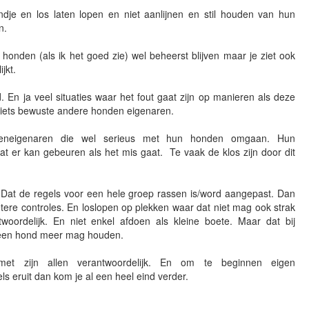
e en los laten lopen en niet aanlijnen en stil houden van hun
n.
honden (als ik het goed zie) wel beheerst blijven maar je ziet ook
jkt.
. En ja veel situaties waar het fout gaat zijn op manieren als deze
iets bewuste andere honden eigenaren.
deneigenaren die wel serieus met hun honden omgaan. Hun
t er kan gebeuren als het mis gaat. Te vaak de klos zijn door dit
Dat de regels voor een hele groep rassen is/word aangepast. Dan
ere controles. En loslopen op plekken waar dat niet mag ook strak
oordelijk. En niet enkel afdoen als kleine boete. Maar dat bij
geen hond meer mag houden.
met zijn allen verantwoordelijk. En om te beginnen eigen
ls eruit dan kom je al een heel eind verder.