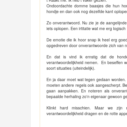
t Raakt me. Ik heb t vaker gezien.
Ondoordachte domme baasjes die hun hondj
hondje en dan ook nog dezelfde kant oplope
Zo onverantwoord. Nu zie je de aangelijnde 
iets oplopen. Een irtitatie wat me erg logisch li
De emotie die ik hoor snap ik heel erg goed
opgedreven door onverantwoorde zich van n
En dat is vind ik ernstig dat de hon
verantwoordelijkheid nemen. En beseffen wa
soort situaties (uiteindelijk).
En ja daar moet wat tegen gedaan worden. 
moeten andere regels ook aangescherpt. Bet
gaan aanpakken. En noteren als onverantw
bepaalde herhaling zo'n eigenaar gewoon 
Klinkt hard misschien. Maar we zijn 
verantwoordelijkheid dragen en de rotte appe