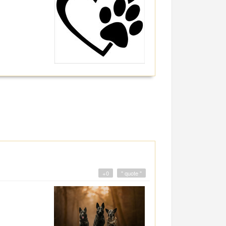
+0
" quote "