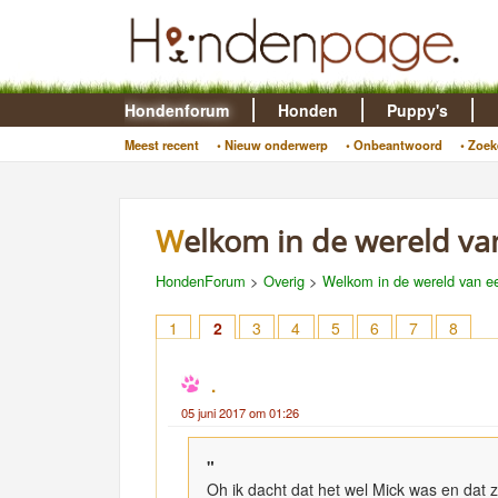
Hondenforum
Honden
Puppy's
Meest recent
• Nieuw onderwerp
• Onbeantwoord
• Zoek
Welkom in de wereld va
HondenForum
>
Overig
>
Welkom in de wereld van ee
1
2
3
4
5
6
7
8
.
05 juni 2017 om 01:26
"
Oh ik dacht dat het wel Mick was en dat z