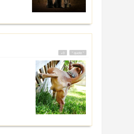
+0
" quote "