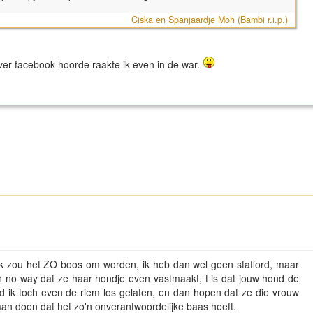
Ciska en Spanjaardje Moh (Bambi r.i.p.)
er facebook hoorde raakte ik even in de war.
ik zou het ZO boos om worden, ik heb dan wel geen stafford, maar
En no way dat ze haar hondje even vastmaakt, t is dat jouw hond de
d ik toch even de riem los gelaten, en dan hopen dat ze die vrouw
aan doen dat het zo'n onverantwoordelijke baas heeft.