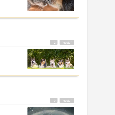
+2
" quote "
+0
" quote "