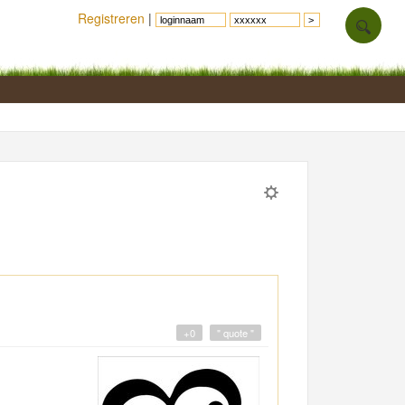
Registreren
|
+0
" quote "