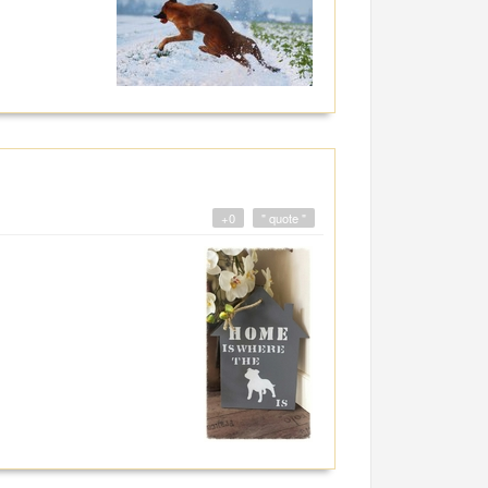
+0
" quote "