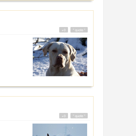
+0
" quote "
+0
" quote "