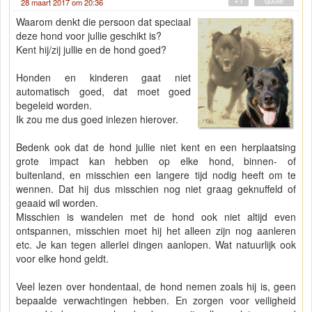
+1
" quote "
28 maart 2017 om 20:36
Waarom denkt die persoon dat speciaal
deze hond voor jullie geschikt is?
Kent hij/zij jullie en de hond goed?
Honden en kinderen gaat niet
automatisch goed, dat moet goed
begeleid worden.
Ik zou me dus goed inlezen hierover.
Bedenk ook dat de hond jullie niet kent en een herplaatsing
grote impact kan hebben op elke hond, binnen- of
buitenland, en misschien een langere tijd nodig heeft om te
wennen. Dat hij dus misschien nog niet graag geknuffeld of
geaaid wil worden.
Misschien is wandelen met de hond ook niet altijd even
ontspannen, misschien moet hij het alleen zijn nog aanleren
etc. Je kan tegen allerlei dingen aanlopen. Wat natuurlijk ook
voor elke hond geldt.
Veel lezen over hondentaal, de hond nemen zoals hij is, geen
bepaalde verwachtingen hebben. En zorgen voor veiligheid