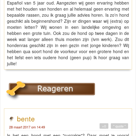
Español van 5 jaar oud. Aangezien wij geen ervaring hebben
met het houden van honden en al helemaal geen ervaring met
bepaalde rassen, zou ik graag jullie advies horen. Is zo'n hond
geschikt als beginnershond? Zijn er dingen waar wij (extra) op
moeten letten? Wij wonen in een landelijke omgeving en
hebben een grote tuin. Ook zou de hond op twee dagen in de
week wat langer alleen thuis moeten zijn (ivm werk). Zou dit
hondenras geschikt zijn in een gezin met jonge kinderen? Wij
hebben qua soort hond de voorkeur voor een grotere hond en
het liefst een iets oudere hond (geen pup) Ik hoor graag van
jullie!
bente
+0
" quote "
28 maart 2017 om 14:49
Is het een hond met een "rugzakje"? Daar moet je vooral