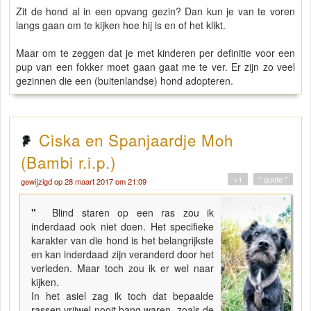
Zit de hond al in een opvang gezin? Dan kun je van te voren
langs gaan om te kijken hoe hij is en of het klikt.
Maar om te zeggen dat je met kinderen per definitie voor een
pup van een fokker moet gaan gaat me te ver. Er zijn zo veel
gezinnen die een (buitenlandse) hond adopteren.
Ciska en Spanjaardje Moh
(Bambi r.i.p.)
+1
" quote "
gewijzigd op 28 maart 2017 om 21:09
"
Blind staren op een ras zou ik
inderdaad ook niet doen. Het specifieke
karakter van die hond is het belangrijkste
en kan inderdaad zijn veranderd door het
verleden. Maar toch zou ik er wel naar
kijken.
In het asiel zag ik toch dat bepaalde
rassen vrijwel nooit bang waren, zoals de