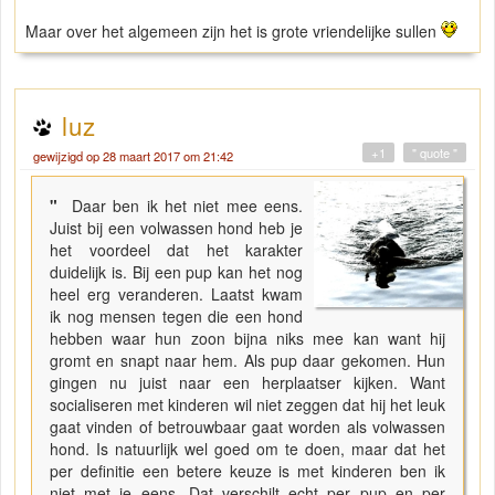
Maar over het algemeen zijn het is grote vriendelijke sullen
luz
+1
" quote "
gewijzigd op 28 maart 2017 om 21:42
"
Daar ben ik het niet mee eens.
Juist bij een volwassen hond heb je
het voordeel dat het karakter
duidelijk is. Bij een pup kan het nog
heel erg veranderen. Laatst kwam
ik nog mensen tegen die een hond
hebben waar hun zoon bijna niks mee kan want hij
gromt en snapt naar hem. Als pup daar gekomen. Hun
gingen nu juist naar een herplaatser kijken. Want
socialiseren met kinderen wil niet zeggen dat hij het leuk
gaat vinden of betrouwbaar gaat worden als volwassen
hond. Is natuurlijk wel goed om te doen, maar dat het
per definitie een betere keuze is met kinderen ben ik
niet met je eens. Dat verschilt echt per pup en per