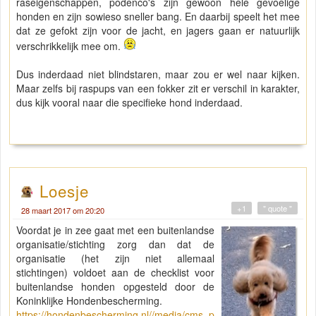
raseigenschappen, podenco's zijn gewoon hele gevoelige
honden en zijn sowieso sneller bang. En daarbij speelt het mee
dat ze gefokt zijn voor de jacht, en jagers gaan er natuurlijk
verschrikkelijk mee om.
Dus inderdaad niet blindstaren, maar zou er wel naar kijken.
Maar zelfs bij raspups van een fokker zit er verschil in karakter,
dus kijk vooral naar die specifieke hond inderdaad.
Loesje
+1
" quote "
28 maart 2017 om 20:20
Voordat je in zee gaat met een buitenlandse
organisatie/stichting zorg dan dat de
organisatie (het zijn niet allemaal
stichtingen) voldoet aan de checklist voor
buitenlandse honden opgesteld door de
Koninklijke Hondenbescherming.
https://hondenbescherming.nl//media/cms_p