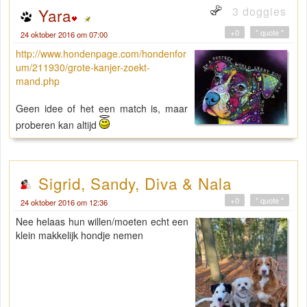
3 doggies
Yara
+0
" quote "
24 oktober 2016 om 07:00
http://www.hondenpage.com/hondenfor
um/211930/grote-kanjer-zoekt-
mand.php
Geen idee of het een match is, maar
proberen kan altijd
Sigrid, Sandy, Diva & Nala
+0
" quote "
24 oktober 2016 om 12:36
Nee helaas hun willen/moeten echt een
klein makkelijk hondje nemen