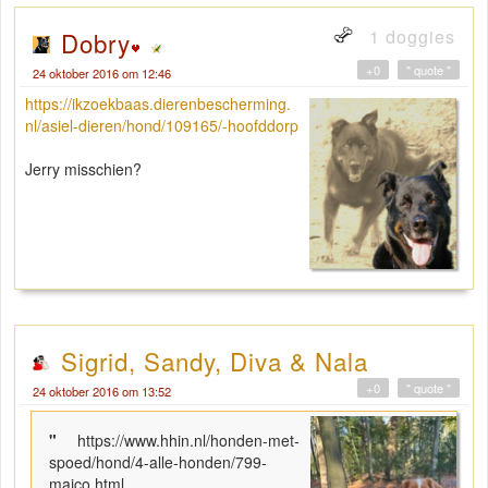
1 doggies
Dobry
+0
" quote "
24 oktober 2016 om 12:46
https://ikzoekbaas.dierenbescherming.
nl/asiel-dieren/hond/109165/-hoofddorp
Jerry misschien?
Sigrid, Sandy, Diva & Nala
+0
" quote "
24 oktober 2016 om 13:52
"
https://www.hhin.nl/honden-met-
spoed/hond/4-alle-honden/799-
maico.html