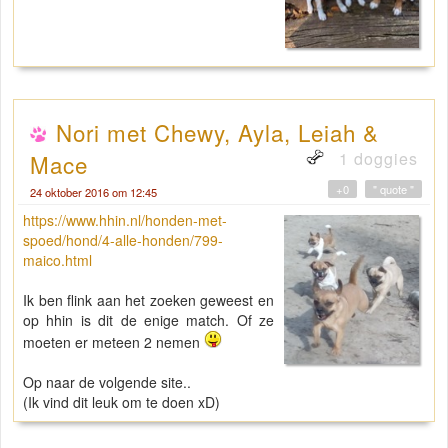
Nori met Chewy, Ayla, Leiah &
1 doggies
Mace
+0
" quote "
24 oktober 2016 om 12:45
https://www.hhin.nl/honden-met-
spoed/hond/4-alle-honden/799-
maico.html
Ik ben flink aan het zoeken geweest en
op hhin is dit de enige match. Of ze
moeten er meteen 2 nemen
Op naar de volgende site..
(Ik vind dit leuk om te doen xD)