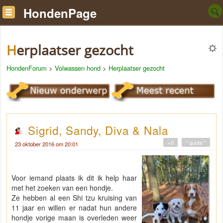
HondenPage
Herplaatser gezocht
HondenForum
>
Volwassen hond
>
Herplaatser gezocht
Sigrid, Sandy, Diva & Nala
+0
" quote "
23 oktober 2016 om 20:01
Voor iemand plaats ik dit ik help haar
met het zoeken van een hondje.
Ze hebben al een Shi tzu kruising van
11 jaar en willen er nadat hun andere
hondje vorige maan is overleden weer