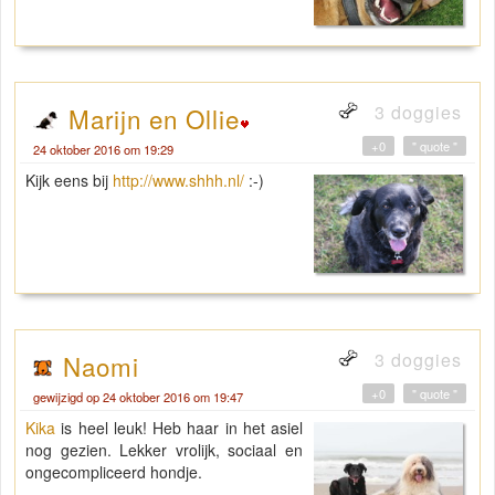
3 doggies
Marijn en Ollie
+0
" quote "
24 oktober 2016 om 19:29
Kijk eens bij
http://www.shhh.nl/
:-)
3 doggies
Naomi
+0
" quote "
gewijzigd op 24 oktober 2016 om 19:47
Kika
is heel leuk! Heb haar in het asiel
nog gezien. Lekker vrolijk, sociaal en
ongecompliceerd hondje.