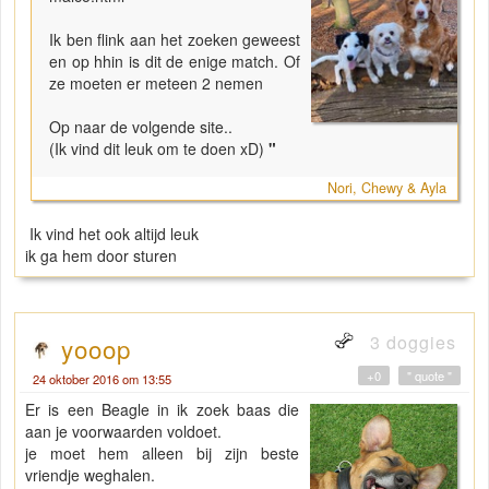
Ik ben flink aan het zoeken geweest
en op hhin is dit de enige match. Of
ze moeten er meteen 2 nemen
Op naar de volgende site..
(Ik vind dit leuk om te doen xD)
"
Nori, Chewy & Ayla
Ik vind het ook altijd leuk
ik ga hem door sturen
3 doggies
yooop
+0
" quote "
24 oktober 2016 om 13:55
Er is een Beagle in ik zoek baas die
aan je voorwaarden voldoet.
je moet hem alleen bij zijn beste
vriendje weghalen.