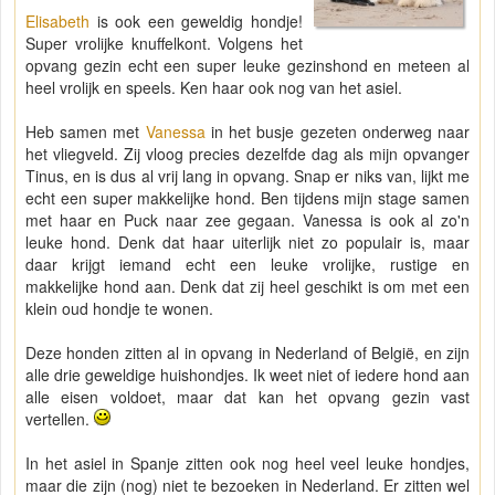
Elisabeth
is ook een geweldig hondje!
Super vrolijke knuffelkont. Volgens het
opvang gezin echt een super leuke gezinshond en meteen al
heel vrolijk en speels. Ken haar ook nog van het asiel.
Heb samen met
Vanessa
in het busje gezeten onderweg naar
het vliegveld. Zij vloog precies dezelfde dag als mijn opvanger
Tinus, en is dus al vrij lang in opvang. Snap er niks van, lijkt me
echt een super makkelijke hond. Ben tijdens mijn stage samen
met haar en Puck naar zee gegaan. Vanessa is ook al zo'n
leuke hond. Denk dat haar uiterlijk niet zo populair is, maar
daar krijgt iemand echt een leuke vrolijke, rustige en
makkelijke hond aan. Denk dat zij heel geschikt is om met een
klein oud hondje te wonen.
Deze honden zitten al in opvang in Nederland of België, en zijn
alle drie geweldige huishondjes. Ik weet niet of iedere hond aan
alle eisen voldoet, maar dat kan het opvang gezin vast
vertellen.
In het asiel in Spanje zitten ook nog heel veel leuke hondjes,
maar die zijn (nog) niet te bezoeken in Nederland. Er zitten wel