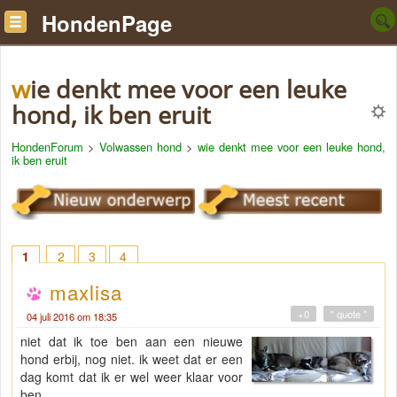
HondenPage
wie denkt mee voor een leuke
hond, ik ben eruit
HondenForum
>
Volwassen hond
>
wie denkt mee voor een leuke hond,
ik ben eruit
1
2
3
4
maxlisa
+0
" quote "
04 juli 2016 om 18:35
niet dat ik toe ben aan een nieuwe
hond erbij, nog niet. ik weet dat er een
dag komt dat ik er wel weer klaar voor
ben.