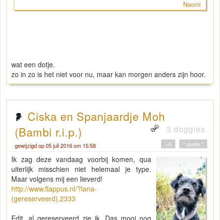
Naomi
wat een dotje.
zo in zo is het niet voor nu, maar kan morgen anders zijn hoor.
Ciska en Spanjaardje Moh
3 doggies
(Bambi r.i.p.)
+0
" quote "
gewijzigd op 05 juli 2016 om 15:58
Ik zag deze vandaag voorbij komen, qua
uiterlijk misschien niet helemaal je type.
Maar volgens mij een lieverd!
http://www.flappus.nl/?lana-
(gereserveerd),2333
Edit, al gereserveerd zie ik. Das mooi nog