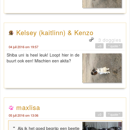
Kelsey (kaitlinn) & Kenzo
3 doggies
+0
" quote "
04 juli 2016 om 19:57
Shiba uni is heel leuk! Loopt hier in de
buurt ook een! Mischien een akita?
maxlisa
+0
" quote "
05 juli 2016 om 13:06
"
Als ik het goed begrijp een beetje