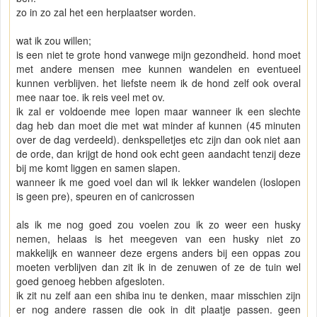
zo in zo zal het een herplaatser worden.
wat ik zou willen;
is een niet te grote hond vanwege mijn gezondheid. hond moet
met andere mensen mee kunnen wandelen en eventueel
kunnen verblijven. het liefste neem ik de hond zelf ook overal
mee naar toe. ik reis veel met ov.
ik zal er voldoende mee lopen maar wanneer ik een slechte
dag heb dan moet die met wat minder af kunnen (45 minuten
over de dag verdeeld). denkspelletjes etc zijn dan ook niet aan
de orde, dan krijgt de hond ook echt geen aandacht tenzij deze
bij me komt liggen en samen slapen.
wanneer ik me goed voel dan wil ik lekker wandelen (loslopen
is geen pre), speuren en of canicrossen
als ik me nog goed zou voelen zou ik zo weer een husky
nemen, helaas is het meegeven van een husky niet zo
makkelijk en wanneer deze ergens anders bij een oppas zou
moeten verblijven dan zit ik in de zenuwen of ze de tuin wel
goed genoeg hebben afgesloten.
ik zit nu zelf aan een shiba inu te denken, maar misschien zijn
er nog andere rassen die ook in dit plaatje passen. geen