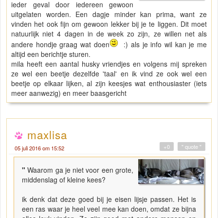
ieder geval door iedereen gewoon
uitgelaten worden. Een dagje minder kan prima, want ze
vinden het ook fijn om gewoon lekker bij je te liggen. Dit moet
natuurlijk niet 4 dagen in de week zo zijn, ze willen net als
andere hondje graag wat doen
:) als je info wil kan je me
altijd een berichtje sturen.
mila heeft een aantal husky vriendjes en volgens mij spreken
ze wel een beetje dezelfde 'taal' en ik vind ze ook wel een
beetje op elkaar lijken, al zijn keesjes wat enthousiaster (iets
meer aanwezig) en meer baasgericht
maxlisa
+0
" quote "
05 juli 2016 om 15:52
"
Waarom ga je niet voor een grote,
middenslag of kleine kees?
ik denk dat deze goed bij je eisen lijsje passen. Het is
een ras waar je heel veel mee kan doen, omdat ze bijna