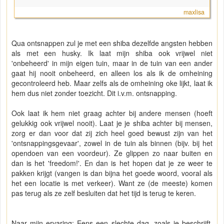
maxlisa
Qua ontsnappen zul je met een shiba dezelfde angsten hebben
als met een husky. Ik laat mijn shiba ook vrijwel niet
'onbeheerd' in mijn eigen tuin, maar in de tuin van een ander
gaat hij nooit onbeheerd, en alleen los als ik de omheining
gecontroleerd heb. Maar zelfs als de omheining oke lijkt, laat ik
hem dus niet zonder toezicht. Dit i.v.m. ontsnapping.
Ook laat ik hem niet graag achter bij andere mensen (hoeft
gelukkig ook vrijwel nooit). Laat je je shiba achter bij mensen,
zorg er dan voor dat zij zich heel goed bewust zijn van het
'ontsnappingsgevaar', zowel in de tuin als binnen (bijv. bij het
opendoen van een voordeur). Ze glippen zo naar buiten en
dan is het 'freedom!'. En dan is het hopen dat je ze weer te
pakken krijgt (vangen is dan bijna het goede woord, vooral als
het een locatie is met verkeer). Want ze (de meeste) komen
pas terug als ze zelf besluiten dat het tijd is terug te keren.
Naar mijn ervaring: Eens een slechte dag, zoals je beschrijft,