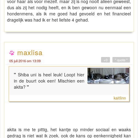
voor haar als voor mezelf. maar zij is nog nooit alleen geweest,
dus als zij het nodig heeft, en ik ben gewoon nu eenmaal een
hondenmens, als ik me goed had gevoeld en het financieel
dragelijk was had ik er het liefste 4 gehad.
maxlisa
+0
" quote "
05 juli 2016 om 13:09
"
Shiba uni is heel leuk! Loopt hier
in de buurt ook een! Mischien een
akita?
"
kaitlinn
akita is me te pittig, het kantje op minder sociaal en waaks
gedrag is niet wat ik zoek. ook de kans op eenkennigheid kan