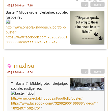
+0
" quote "
05 juli 2016 om 17:18
Buster? Middelgrote, vierjarige, sociale,
rustige reu.
http://www.oneofakinddogs.nl/portfolio/
buster/
https://www.facebook.com/7320829001
86686/videos/1118924971502475/
maxlisa
+0
" quote "
05 juli 2016 om 18:04
"
Buster? Middelgrote, vierjarige,
sociale, rustige reu.
http://www.oneofakinddogs.nl/portfolio/buster/
https://www.facebook.com/732082900186686/videos/11
18924971502475/
"