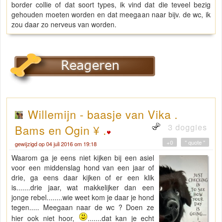
border collie of dat soort types, ik vind dat die teveel bezig
gehouden moeten worden en dat meegaan naar bijv. de wc, ik
zou daar zo nerveus van worden.
Willemijn - baasje van Vika .
3 doggies
Bams en Ogin ¥ .
+0
" quote "
gewijzigd op 04 juli 2016 om 19:18
Waarom ga je eens niet kijken bij een asiel
voor een middenslag hond van een jaar of
drie, ga eens daar kijken of er een klik
is.......drie jaar, wat makkelijker dan een
jonge rebel........wie weet kom je daar je hond
tegen..... Meegaan naar de wc ? Doen ze
hier ook niet hoor,
.......dat kan je echt