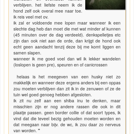
verblijven. het liefste neem ik de
hond zelf ook overal mee naar toe.
ik reis veel met ov.
ik zal er voldoende mee lopen maar wanneer ik een
slechte dag heb dan moet die met wat minder af kunnen
(45 minuten over de dag verdeeld). denkspelletjes etc
zijn dan ook niet aan de orde, dan krijgt de hond ook
echt geen aandacht tenzij deze bij me komt liggen en
samen slapen.
wanneer ik me goed voel dan wil ik lekker wandelen
(loslopen is geen pre), speuren en of canicrossen
helaas is het meegeven van een husky niet zo
makkelijk en wanneer deze ergens anders bij een oppas
zou moeten verblijven dan zit ik in de zenuwen of ze de
tuin wel goed genoeg hebben afgesloten.
ik zit nu zelf aan een shiba inu te denken, maar
misschien zijn er nog andere rassen die ook in dit
plaatje passen. geen border collie of dat soort types, ik
vind dat die teveel bezig gehouden moeten worden en
dat meegaan naar bijv. de wc, ik zou daar zo nerveus
van worden.
"