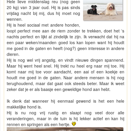
Hele lieve middenslag reu (nog geen
20 kg) van 3 jaar oud. Hij is pas sinds
vrijdag nacht bij mij, dus hij moet nog
wennen.
Hij is heel sociaal met andere honden,
loopt perfect mee aan de riem zonder te trekken, doet het 's
nachts perfect en lijkt al zindelijk te zijn. Ik verwacht dat hij na
een paar weken/maanden goed los kan lopen want hij houdt
me goed in de gaten en heeft (nog?) geen interesse in andere
dieren.
Hij is nog wel vrij angstig, en vindt nieuwe dingen spannend.
Maar hij went heel snel. Hij trekt nu heel erg naar mij toe. Hij
komt naar mij toe voor aandacht, een aai of een koekje en
houdt me goed in de gaten. Naar andere mensen is hij nog
terughoudend, maar dat gaat ook steeds beter. Maar ik weet
zeker dat je er als baasje een geweldige hond aan hebt.
Ik denk dat wanneer hij eenmaal gewend is het een hele
makkelijke hond is.
Hij is nu nog vrij rustig en slaapt nog veel door alle
veranderingen, maar in de tuin is hij lekker actief en kan hij
rennen en springen als een hertje.