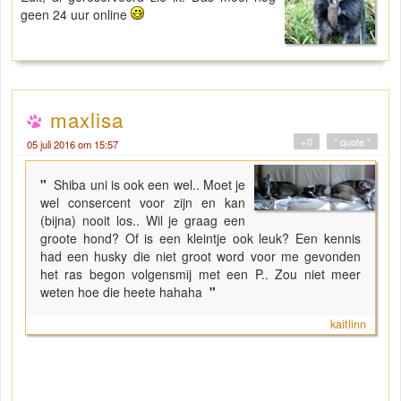
geen 24 uur online
maxlisa
+0
" quote "
05 juli 2016 om 15:57
"
Shiba uni is ook een wel.. Moet je
wel consercent voor zijn en kan
(bijna) nooit los.. Wil je graag een
groote hond? Of is een kleintje ook leuk? Een kennis
had een husky die niet groot word voor me gevonden
het ras begon volgensmij met een P.. Zou niet meer
weten hoe die heete hahaha
"
kaitlinn