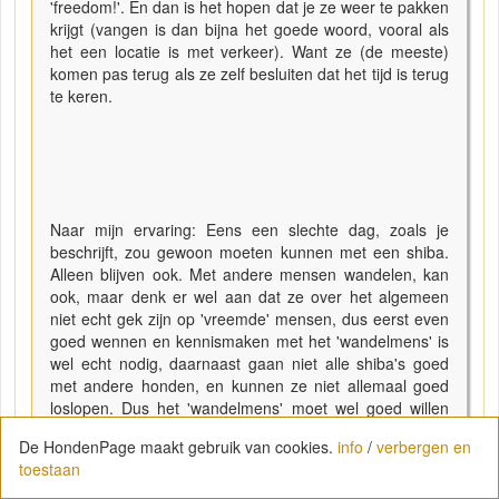
'freedom!'. En dan is het hopen dat je ze weer te pakken
krijgt (vangen is dan bijna het goede woord, vooral als
het een locatie is met verkeer). Want ze (de meeste)
komen pas terug als ze zelf besluiten dat het tijd is terug
te keren.
Naar mijn ervaring: Eens een slechte dag, zoals je
beschrijft, zou gewoon moeten kunnen met een shiba.
Alleen blijven ook. Met andere mensen wandelen, kan
ook, maar denk er wel aan dat ze over het algemeen
niet echt gek zijn op 'vreemde' mensen, dus eerst even
goed wennen en kennismaken met het 'wandelmens' is
wel echt nodig, daarnaast gaan niet alle shiba's goed
met andere honden, en kunnen ze niet allemaal goed
loslopen. Dus het 'wandelmens' moet wel goed willen
luisteren naar jouw eventuele instructies m.b.t. loslopen,
De HondenPage maakt gebruik van cookies.
info
/
verbergen en
andere honden, etc. Met goede ervaringen en goed
toestaan
aanleren kan de shiba op zich ook wel overal mee
naartoe (heb wel je 'nee' klaar als mensen willen aaien,