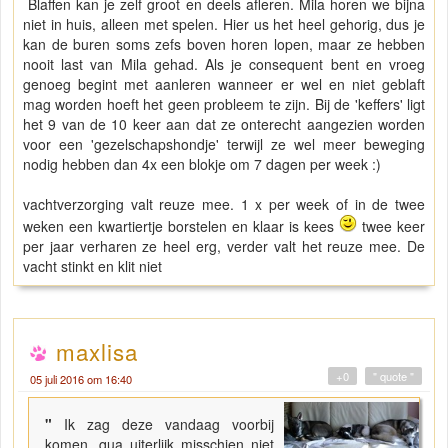
Blaffen kan je zelf groot en deels afleren. Mila horen we bijna
niet in huis, alleen met spelen. Hier us het heel gehorig, dus je
kan de buren soms zefs boven horen lopen, maar ze hebben
nooit last van Mila gehad. Als je consequent bent en vroeg
genoeg begint met aanleren wanneer er wel en niet geblaft
mag worden hoeft het geen probleem te zijn. Bij de 'keffers' ligt
het 9 van de 10 keer aan dat ze onterecht aangezien worden
voor een 'gezelschapshondje' terwijl ze wel meer beweging
nodig hebben dan 4x een blokje om 7 dagen per week :)
vachtverzorging valt reuze mee. 1 x per week of in de twee
weken een kwartiertje borstelen en klaar is kees
twee keer
per jaar verharen ze heel erg, verder valt het reuze mee. De
vacht stinkt en klit niet
maxlisa
+0
" quote "
05 juli 2016 om 16:40
"
Ik zag deze vandaag voorbij
komen, qua uiterlijk misschien niet