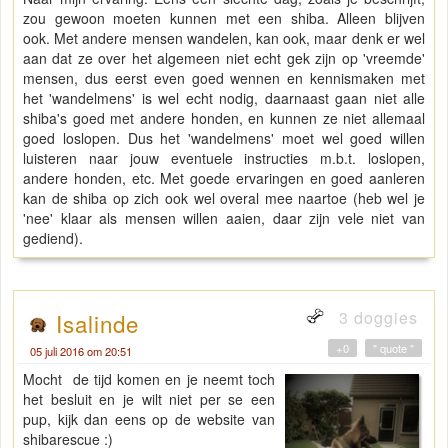
zou gewoon moeten kunnen met een shiba. Alleen blijven
ook. Met andere mensen wandelen, kan ook, maar denk er wel
aan dat ze over het algemeen niet echt gek zijn op 'vreemde'
mensen, dus eerst even goed wennen en kennismaken met
het 'wandelmens' is wel echt nodig, daarnaast gaan niet alle
shiba's goed met andere honden, en kunnen ze niet allemaal
goed loslopen. Dus het 'wandelmens' moet wel goed willen
luisteren naar jouw eventuele instructies m.b.t. loslopen,
andere honden, etc. Met goede ervaringen en goed aanleren
kan de shiba op zich ook wel overal mee naartoe (heb wel je
'nee' klaar als mensen willen aaien, daar zijn vele niet van
gediend).
3 doggies
Isalinde
+0
" quote "
05 juli 2016 om 20:51
Mocht de tijd komen en je neemt toch
het besluit en je wilt niet per se een
pup, kijk dan eens op de website van
shibarescue :)