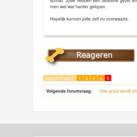
schuld. Jullie hebben een deadline gezet
men wel wat harder gelopen.
Hopelijk kunnen jullie zelf nu voorwaarts.
pagina 5 van 5
1
2
3
4
5
Volgende forumvraag:
Hoe groot wordt mi