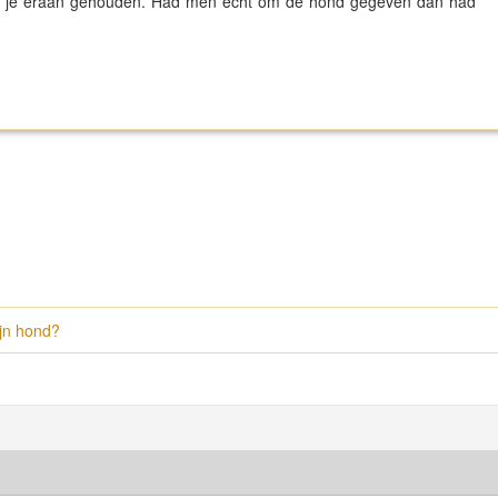
 en je eraan gehouden. Had men echt om de hond gegeven dan had
jn hond?