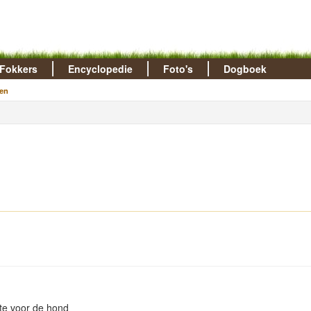
Fokkers
Encyclopedie
Foto's
Dogboek
en
te voor de hond