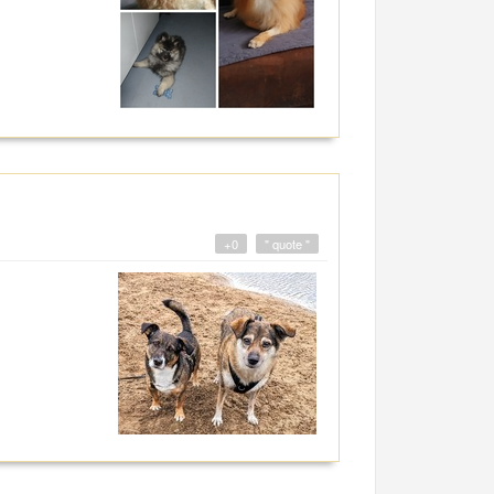
+0
" quote "