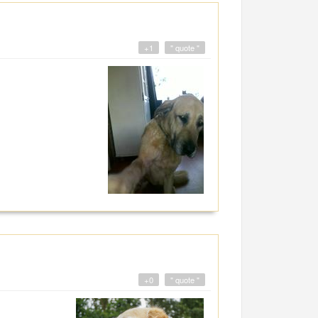
+1
" quote "
+0
" quote "