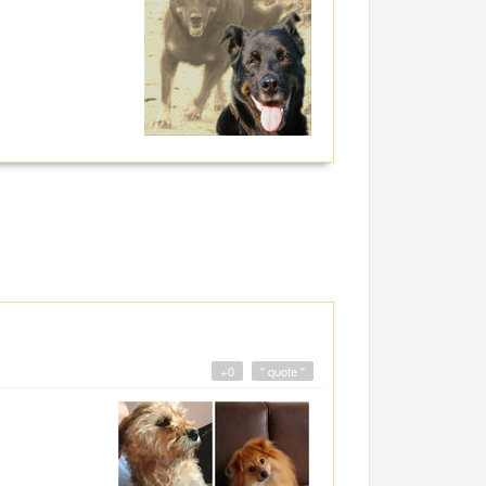
+0
" quote "