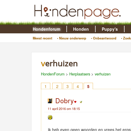
Hondenforum
Honden
Puppy's
Meest recent
• Nieuw onderwerp
• Onbeantwoord
• Zoek
verhuizen
HondenForum
>
Herplaatsers
>
verhuizen
1
2
3
4
5
Dobry
11 april 2016 om 18:15
ik heb even geen woorden en vrees het ergs