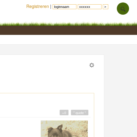
Registreren
|
+0
" quote "