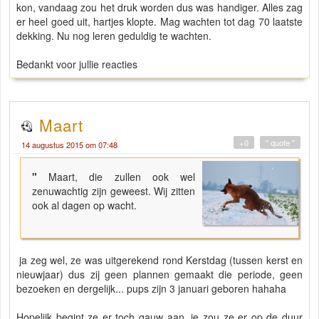
kon, vandaag zou het druk worden dus was handiger. Alles zag
er heel goed uit, hartjes klopte. Mag wachten tot dag 70 laatste
dekking. Nu nog leren geduldig te wachten.
Bedankt voor jullie reacties
Maart
+0
" quote "
14 augustus 2015 om 07:48
"
Maart, die zullen ook wel
zenuwachtig zijn geweest. Wij zitten
ook al dagen op wacht.
ja zeg wel, ze was uitgerekend rond Kerstdag (tussen kerst en
nieuwjaar) dus zij geen plannen gemaakt die periode, geen
bezoeken en dergelijk... pups zijn 3 januari geboren hahaha
Hopelijk begint ze er toch gauw aan, je zou ze er op de duur