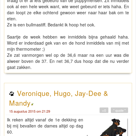
vraag of er al iets gebeurd van de puppymensen. Zit inmiddels
ook al een hele week want, wie weet gebeurd er iets haha. En
dan loopt ze elke ochtend gewoon weer naar haar bak om te
eten.
Ze is een bullmastiff. Bedankt ik hoop het ook.
Saartje de week hebben we inmiddels bijna gehaald haha.
Word er inderdaad gek van en de hond inmiddels van mij met
mijn thermometer ;)
Ze zat vanmorgen wel op de 36,6 maar na een uur was die
alweer boven de 37. En net 36,7 dus hoop dat die nu verder
gaat zakken.
Veronique, Hugo, Jay-Dee &
Mandy
+0
" quote "
15 augustus 2015 om 21:29
Ik reken altijd vanaf de 1e dekking en
bij mij bevallen de dames altijd op dag
60.