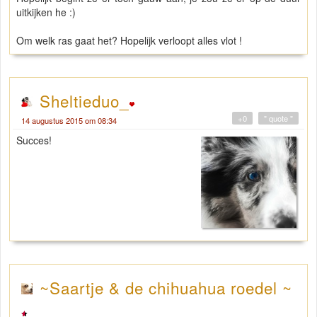
uitkijken he :)
Om welk ras gaat het? Hopelijk verloopt alles vlot !
Sheltieduo_
+0
" quote "
14 augustus 2015 om 08:34
Succes!
~Saartje & de chihuahua roedel ~