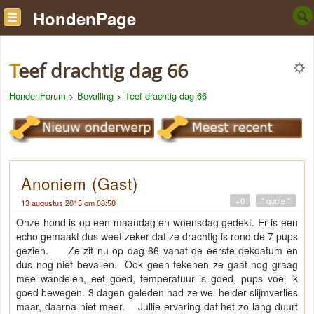
HondenPage
Teef drachtig dag 66
HondenForum
>
Bevalling
>
Teef drachtig dag 66
Anoniem (Gast)
+0
" quote "
13 augustus 2015 om 08:58
Onze hond is op een maandag en woensdag gedekt. Er is een
echo gemaakt dus weet zeker dat ze drachtig is rond de 7 pups
gezien. Ze zit nu op dag 66 vanaf de eerste dekdatum en
dus nog niet bevallen. Ook geen tekenen ze gaat nog graag
mee wandelen, eet goed, temperatuur is goed, pups voel ik
goed bewegen. 3 dagen geleden had ze wel helder slijmverlies
maar, daarna niet meer. Jullie ervaring dat het zo lang duurt