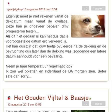
+0
" quote "
gewijzigd op 13 augustus 2015 om 13:34
Eigenlijk moet je niet rekenen vanaf de
dekdatum maar vanaf de ovulatie.
Deze kan je ongeveer bepalen dmv
progesteron testen...
Als dit niet gedaan is kan het dus dat je
vooropgestelde datum erg verkeerd is.
Het kan dus zijn dat jouw teefje ovuleerde na de dekking en de
bevruchting dus later dan de dekking was, zodoende een latere
datum aanhoudt voor een bevalling.
Neem je haar temperatuur regelmatig op?
Ik zou wel opletten en inderdaad de DA morgen zien. Beter
safe dan sorry...
Het Gouden Vijftal & Baasje
+0
" quote "
13 augustus 2015 om 13:53
Temperaturen om te zien of ze een