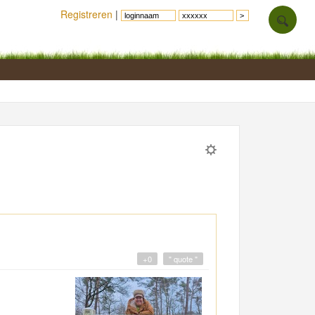
Registreren
|
+0
" quote "