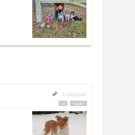
3 doggies
+0
" quote "