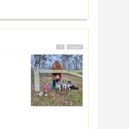
+1
" quote "