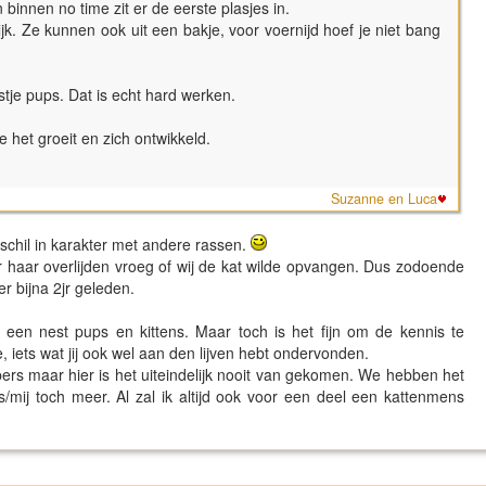
 binnen no time zit er de eerste plasjes in.
k. Ze kunnen ook uit een bakje, voor voernijd hoef je niet bang
tje pups. Dat is echt hard werken.
oe het groeit en zich ontwikkeld.
Suzanne en Luca
rschil in karakter met andere rassen.
or haar overlijden vroeg of wij de kat wilde opvangen. Dus zodoende
r bijna 2jr geleden.
n een nest pups en kittens. Maar toch is het fijn om de kennis te
iets wat jij ook wel aan den lijven hebt ondervonden.
pers maar hier is het uiteindelijk nooit van gekomen. We hebben het
/mij toch meer. Al zal ik altijd ook voor een deel een kattenmens