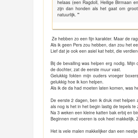
helaas (een Ragdoll, Heilige Birmaan en
zijn dan honden als het gaat om groo
natuurlijk.
"
Ze hebben zo een fijn karakter. Maar de rag
Als ik geen Pers zou hebben, dan zou het ee
Lief dat je ook een asiel kat hebt, die verdien
Bij de bevalling was helpen erg nodig. Mijn 
de dochter, zat de eerste muur vast.
Gelukkig fokten mijn ouders vroeger boxers
gelukkig hoe ik kon helpen.
Als ik de da had moeten laten komen, was het
De eerste 2 dagen, ben ik druk met helpen 
als nog is het in het begin lastig de tepels t
Na 3 weken een kleine katten bak erbij en bin
Beginnen met voeren is ook heel makkelijk. Ze
Het is vele malen makkelijker dan een nestje