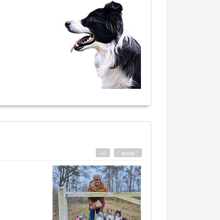
+0
" quote "