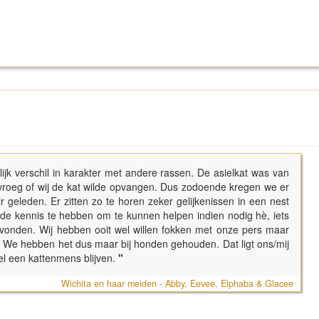
lijk verschil in karakter met andere rassen. De asielkat was van
en vroeg of wij de kat wilde opvangen. Dus zodoende kregen we er
r geleden. Er zitten zo te horen zeker gelijkenissen in een nest
m de kennis te hebben om te kunnen helpen indien nodig hè, iets
ervonden. Wij hebben ooit wel willen fokken met onze pers maar
en. We hebben het dus maar bij honden gehouden. Dat ligt ons/mij
eel een kattenmens blijven.
"
Wichita en haar meiden - Abby, Eevee, Elphaba & Glacee