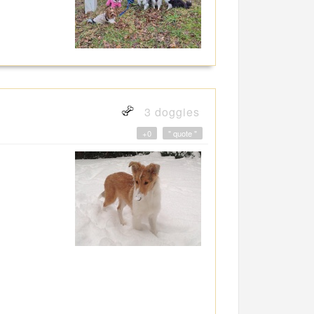
3 doggies
+0
" quote "