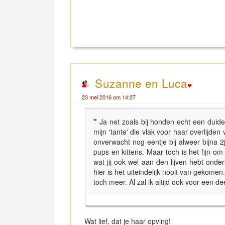
Suzanne en Luca
23 mei 2016 om 14:27
"
Ja net zoals bij honden echt een duide
mijn 'tante' die vlak voor haar overlijd
onverwacht nog eentje bij alweer bijna 2j
pups en kittens. Maar toch is het fijn o
wat jij ook wel aan den lijven hebt ond
hier is het uiteindelijk nooit van gekom
toch meer. Al zal ik altijd ook voor een d
Wat lief, dat je haar opving!