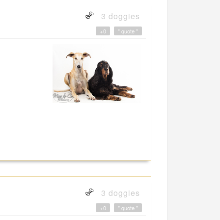
3 doggies
+0
" quote "
3 doggies
+0
" quote "