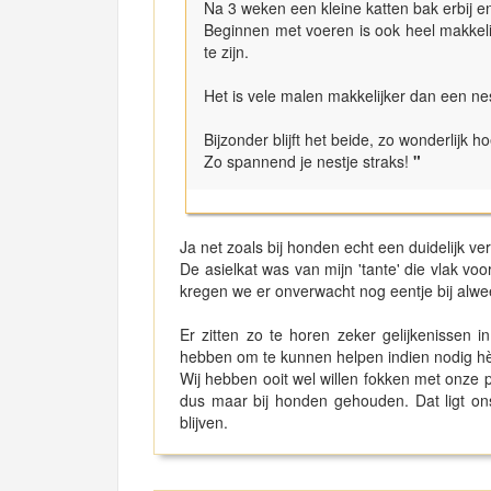
Na 3 weken een kleine katten bak erbij en
Beginnen met voeren is ook heel makkelij
te zijn.
Het is vele malen makkelijker dan een nes
Bijzonder blijft het beide, zo wonderlijk h
Zo spannend je nestje straks!
"
Ja net zoals bij honden echt een duidelijk ve
De asielkat was van mijn 'tante' die vlak vo
kregen we er onverwacht nog eentje bij alwee
Er zitten zo te horen zeker gelijkenissen i
hebben om te kunnen helpen indien nodig hè, 
Wij hebben ooit wel willen fokken met onze 
dus maar bij honden gehouden. Dat ligt ons
blijven.