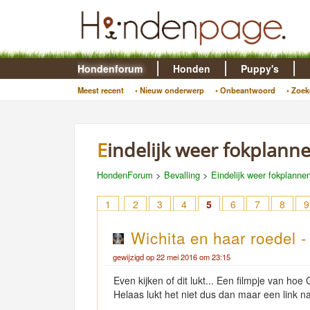
Hondenforum
Honden
Puppy's
Meest recent
• Nieuw onderwerp
• Onbeantwoord
• Zoek
Eindelijk weer fokplan
HondenForum
>
Bevalling
>
Eindelijk weer fokplann
1
2
3
4
5
6
7
8
9
Wichita en haar roedel 
gewijzigd op 22 mei 2016 om 23:15
Even kijken of dit lukt... Een filmpje van hoe
Helaas lukt het niet dus dan maar een link na