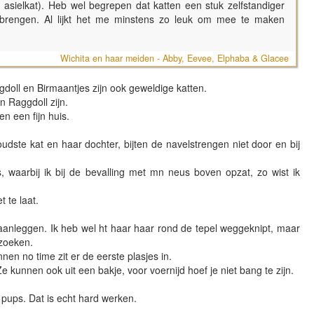
 asielkat). Heb wel begrepen dat katten een stuk zelfstandiger
tbrengen. Al lijkt het me minstens zo leuk om mee te maken
Wichita en haar meiden - Abby, Eevee, Elphaba & Glacee
gdoll en Birmaantjes zijn ook geweldige katten.
n Raggdoll zijn.
en een fijn huis.
oudste kat en haar dochter, bijten de navelstrengen niet door en bij
, waarbij ik bij de bevalling met mn neus boven opzat, zo wist ik
 te laat.
aanleggen. Ik heb wel ht haar haar rond de tepel weggeknipt, maar
e zoeken.
nen no time zit er de eerste plasjes in.
 kunnen ook uit een bakje, voor voernijd hoef je niet bang te zijn.
 pups. Dat is echt hard werken.