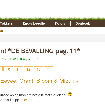
Fokkers
Encyclopedie
Foto's
Dogboek
en
nen! *DE BEVALLING pag. 11*
en! *DE BEVALLING pag. 11*
10
11
12
13
14
- Eevee, Grant, Bloom & Mizuki
 Glacee op dit moment bezig is met 'verleiden'.
ar het filmpje,
hier
.