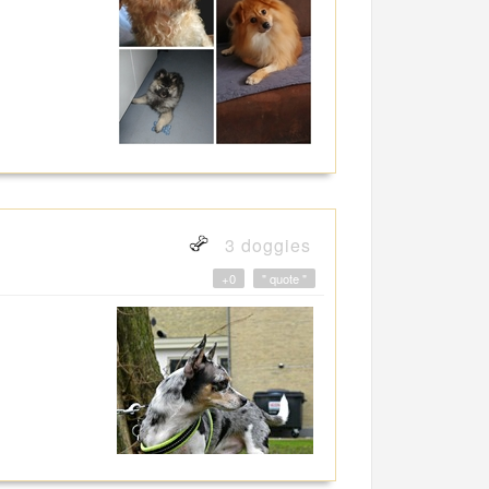
3 doggies
+0
" quote "