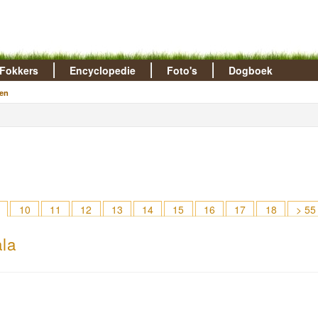
Fokkers
Encyclopedie
Foto's
Dogboek
en
10
11
12
13
14
15
16
17
18
> 55
ala