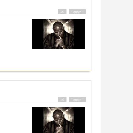
+0
" quote "
+0
" quote "