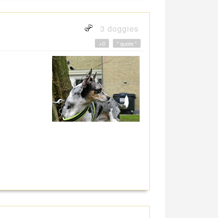
3 doggies
+0
" quote "