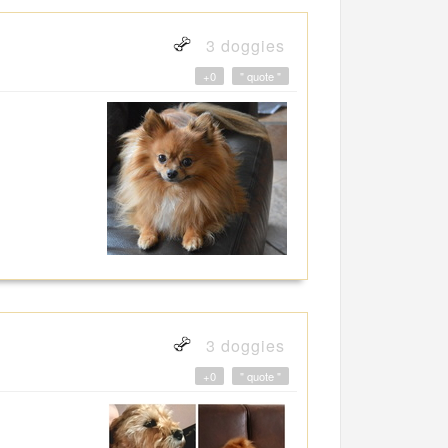
3 doggies
+0
" quote "
3 doggies
+0
" quote "