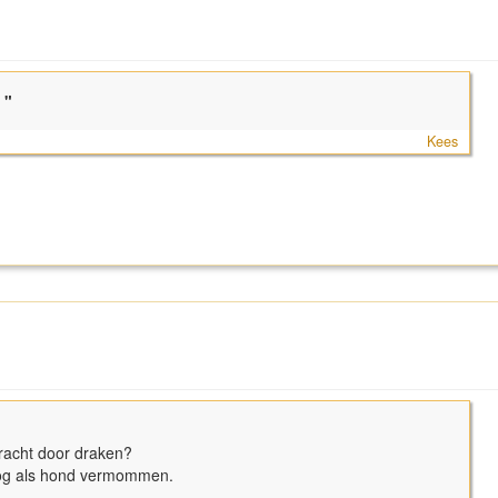
"
Kees
racht door draken?
nog als hond vermommen.