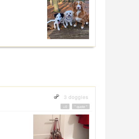
3 doggies
+0
" quote "