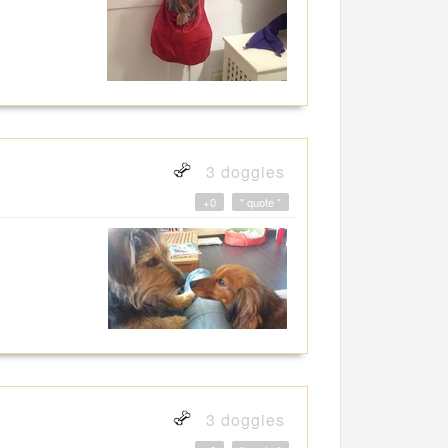
3 doggies
+0
" quote "
3 doggies