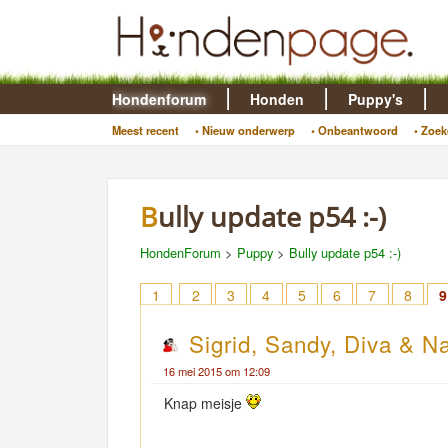
Hondenforum
Honden
Puppy's
Meest recent
• Nieuw onderwerp
• Onbeantwoord
• Zoek
Bully update p54 :-)
HondenForum
>
Puppy
>
Bully update p54 :-)
1
2
3
4
5
6
7
8
9
Sigrid, Sandy, Diva & N
16 mei 2015 om 12:09
Knap meisje