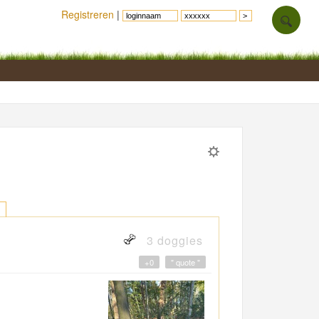
Registreren
|
3 doggies
+0
" quote "