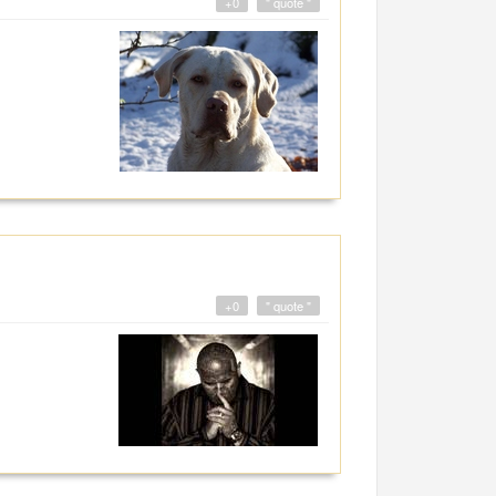
+0
" quote "
+0
" quote "