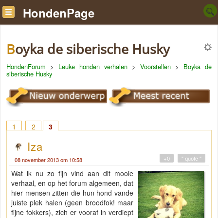
HondenPage
Boyka de siberische Husky
HondenForum
>
Leuke honden verhalen
>
Voorstellen
>
Boyka de
siberische Husky
1
2
3
Iza
+0
" quote "
08 november 2013 om 10:58
Wat ik nu zo fijn vind aan dit mooie
verhaal, en op het forum algemeen, dat
hier mensen zitten die hun hond vande
juiste plek halen (geen broodfok! maar
fijne fokkers), zich er vooraf in verdiept