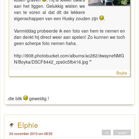
aan het liggen. Gelukkig wisten we
van te voren al dat dit de lekkere
eigenschappen van een Husky zouden zijn
.
Vanmiddag probeerde ik een foto van hem te nemen en
dan denkt hij direct weer aan spelen! Zo kunnen we toch
geen scherpe foto nemen haha.
http://i908.photobucket.com/albums/ac282/dwayneNMG
N/Boyka/DSCF8442_zps0c5fb416.jpg
"
Boyka
.die blik
geweldig !
Elphie
+0
" quote "
24 november 2013 om 08:55