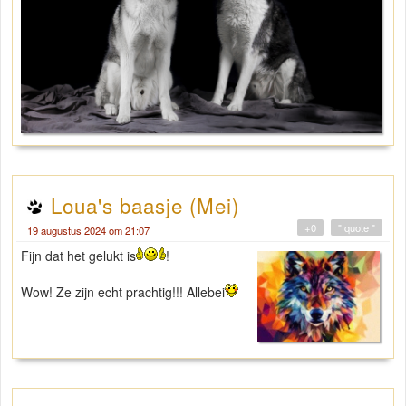
Loua's baasje (Mei)
+0
" quote "
19 augustus 2024 om 21:07
Fijn dat het gelukt is
!
Wow! Ze zijn echt prachtig!!! Allebei