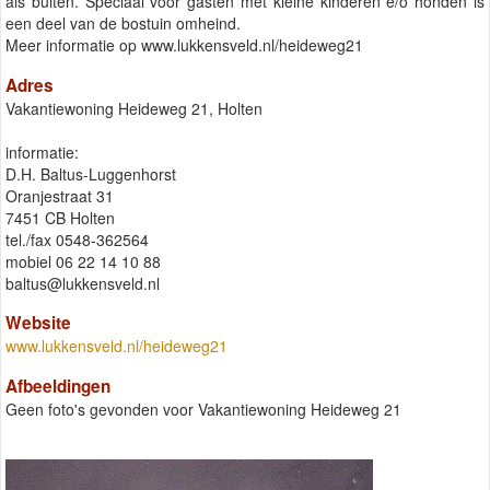
als buiten. Speciaal voor gasten met kleine kinderen e/o honden is
een deel van de bostuin omheind.
Meer informatie op www.lukkensveld.nl/heideweg21
Adres
Vakantiewoning Heideweg 21, Holten
informatie:
D.H. Baltus-Luggenhorst
Oranjestraat 31
7451 CB Holten
tel./fax 0548-362564
mobiel 06 22 14 10 88
baltus@lukkensveld.nl
Website
www.lukkensveld.nl/heideweg21
Afbeeldingen
Geen foto's gevonden voor Vakantiewoning Heideweg 21