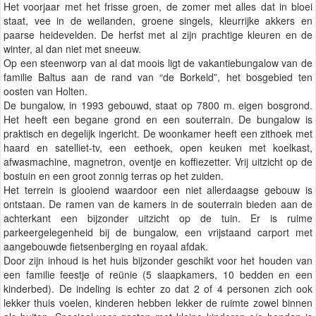
Het voorjaar met het frisse groen, de zomer met alles dat in bloei
staat, vee in de weilanden, groene singels, kleurrijke akkers en
paarse heidevelden. De herfst met al zijn prachtige kleuren en de
winter, al dan niet met sneeuw.
Op een steenworp van al dat moois ligt de vakantiebungalow van de
familie Baltus aan de rand van “de Borkeld”, het bosgebied ten
oosten van Holten.
De bungalow, in 1993 gebouwd, staat op 7800 m. eigen bosgrond.
Het heeft een begane grond en een souterrain. De bungalow is
praktisch en degelijk ingericht. De woonkamer heeft een zithoek met
haard en satelliet-tv, een eethoek, open keuken met koelkast,
afwasmachine, magnetron, oventje en koffiezetter. Vrij uitzicht op de
bostuin en een groot zonnig terras op het zuiden.
Het terrein is glooiend waardoor een niet allerdaagse gebouw is
ontstaan. De ramen van de kamers in de souterrain bieden aan de
achterkant een bijzonder uitzicht op de tuin. Er is ruime
parkeergelegenheid bij de bungalow, een vrijstaand carport met
aangebouwde fietsenberging en royaal afdak.
Door zijn inhoud is het huis bijzonder geschikt voor het houden van
een familie feestje of reünie (5 slaapkamers, 10 bedden en een
kinderbed). De indeling is echter zo dat 2 of 4 personen zich ook
lekker thuis voelen, kinderen hebben lekker de ruimte zowel binnen