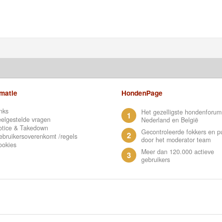
rmatie
HondenPage
nks
Het gezelligste hondenforum
1
elgestelde vragen
Nederland en België
otice & Takedown
Gecontroleerde fokkers en p
2
bruikersoverenkomt /regels
door het moderator team
ookies
Meer dan 120.000 actieve
3
gebruikers