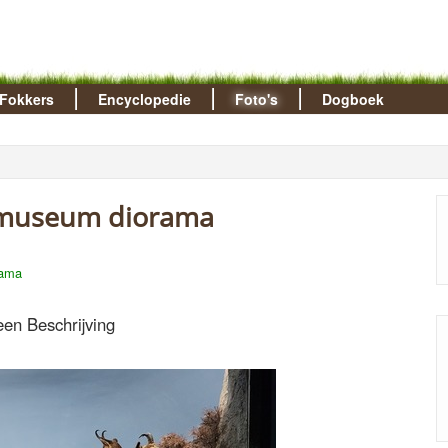
Fokkers
Encyclopedie
Foto's
Dogboek
n museum diorama
rama
en Beschrijving