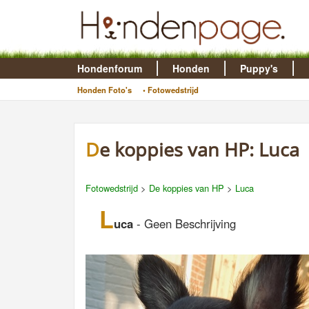
Hondenforum
Honden
Puppy's
Honden Foto's
• Fotowedstrijd
De koppies van HP: Luca
Fotowedstrijd
>
De koppies van HP
>
Luca
L
uca
- Geen Beschrijving