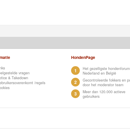
rmatie
HondenPage
nks
Het gezelligste hondenforum
1
elgestelde vragen
Nederland en België
otice & Takedown
Gecontroleerde fokkers en p
2
bruikersoverenkomt /regels
door het moderator team
ookies
Meer dan 120.000 actieve
3
gebruikers