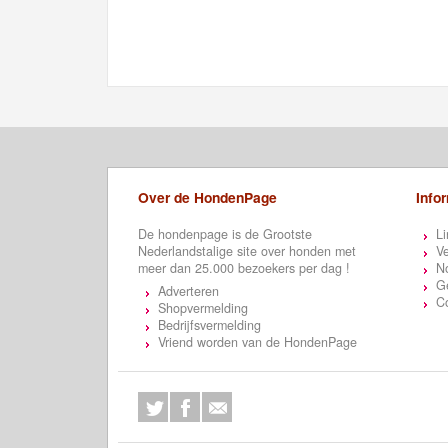
Over de HondenPage
Info
De hondenpage is de Grootste
Li
Nederlandstalige site over honden met
Ve
meer dan 25.000 bezoekers per dag !
N
Ge
Adverteren
C
Shopvermelding
Bedrijfsvermelding
Vriend worden van de HondenPage