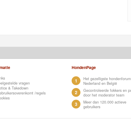
rmatie
HondenPage
nks
Het gezelligste hondenforum
1
elgestelde vragen
Nederland en België
otice & Takedown
Gecontroleerde fokkers en p
2
bruikersoverenkomt /regels
door het moderator team
ookies
Meer dan 120.000 actieve
3
gebruikers