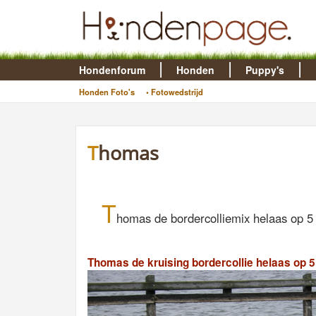
Hondenforum
Honden
Puppy's
Honden Foto's
• Fotowedstrijd
Thomas
T
homas de bordercolliemix helaas op 5 j
Thomas de kruising bordercollie helaas op 5 j