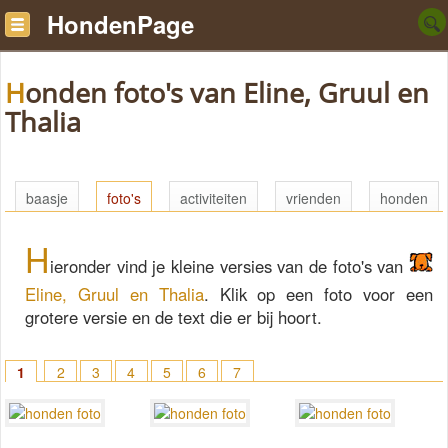
HondenPage
Honden foto's van Eline, Gruul en
Thalia
baasje
foto's
activiteiten
vrienden
honden
H
ieronder vind je kleine versies van de foto's van
Eline, Gruul en Thalia
. Klik op een foto voor een
grotere versie en de text die er bij hoort.
1
2
3
4
5
6
7