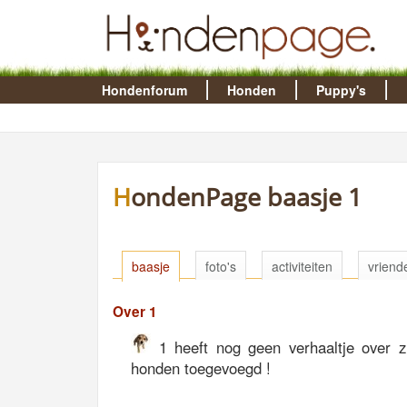
Hondenforum
Honden
Puppy's
HondenPage baasje 1
baasje
foto's
activiteiten
vriend
Over 1
1 heeft nog geen verhaaltje over zi
honden toegevoegd !