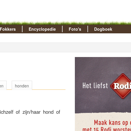
Fokkers
Encyclopedie
Foto's
Dogboek
en
honden
chzelf of zijn/haar hond of