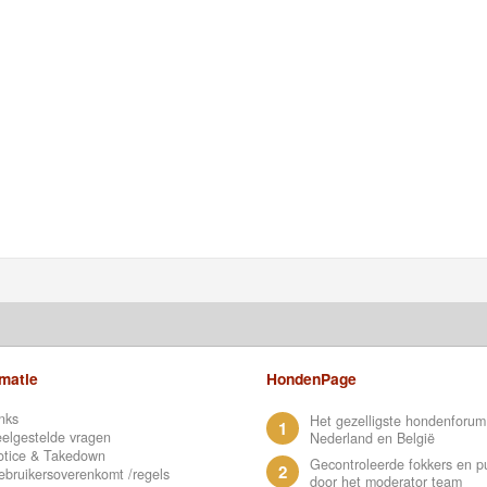
rmatie
HondenPage
nks
Het gezelligste hondenforum
1
elgestelde vragen
Nederland en België
otice & Takedown
Gecontroleerde fokkers en p
2
bruikersoverenkomt /regels
door het moderator team