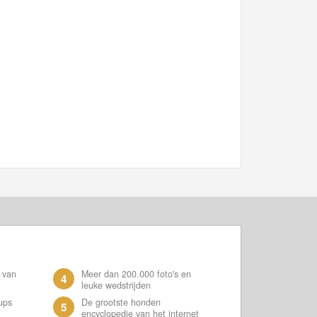
 van
Meer dan 200.000 foto's en
4
leuke wedstrijden
ups
De grootste honden
5
encyclopedie van het internet