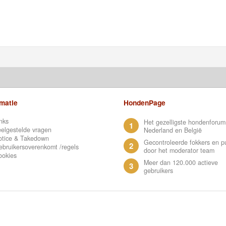
rmatie
HondenPage
nks
Het gezelligste hondenforum
1
elgestelde vragen
Nederland en België
otice & Takedown
Gecontroleerde fokkers en p
2
bruikersoverenkomt /regels
door het moderator team
ookies
Meer dan 120.000 actieve
3
gebruikers