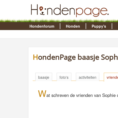
Hondenforum
Honden
Puppy's
HondenPage baasje Sophi
baasje
foto's
activiteiten
vriend
W
at schreven de vrienden van Sophie 