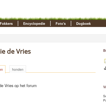
Fokkers
Encyclopedie
Foto's
Dogboek
e de Vries
B
en
honden
de Vries op het forum
V
S
P