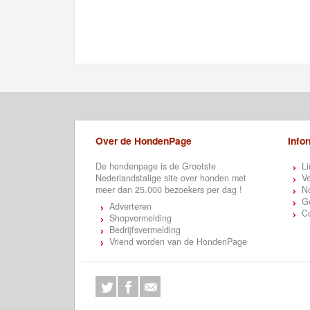
Over de HondenPage
Info
De hondenpage is de Grootste
Li
Nederlandstalige site over honden met
Ve
meer dan 25.000 bezoekers per dag !
N
Ge
Adverteren
C
Shopvermelding
Bedrijfsvermelding
Vriend worden van de HondenPage