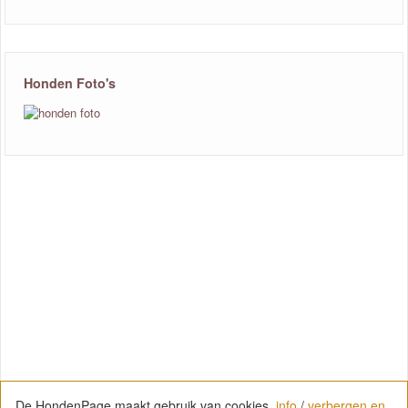
Honden Foto's
De HondenPage maakt gebruik van cookies.
info
/
verbergen en