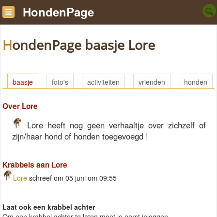
HondenPage
HondenPage baasje Lore
baasje
foto's
activiteiten
vrienden
honden
Over Lore
Lore heeft nog geen verhaaltje over zichzelf of
zijn/haar hond of honden toegevoegd !
Krabbels aan Lore
Lore
schreef om 05 juni om 09:55
Laat ook een krabbel achter
Om een krabbel achter te laten moet je eerst inloggen