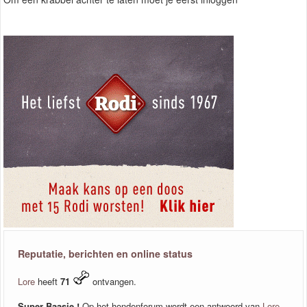
Reputatie, berichten en online status
Lore
heeft
71
ontvangen.
Super Baasje !
Op het hondenforum wordt een antwoord van
Lore