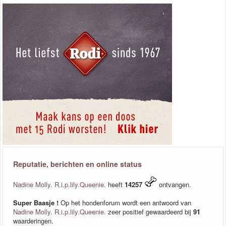
Reputatie, berichten en online status
Nadine Molly. R.i.p.lily.Queenie.
heeft
14257
ontvangen.
Super Baasje !
Op het hondenforum wordt een antwoord van
Nadine Molly. R.i.p.lily.Queenie.
zeer positief gewaardeerd bij
91
waarderingen.