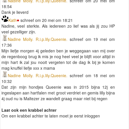
Nadine Molly. R.i.p.lily.Queenie.
schreef om 20 mei om
18:54
Dank je lieverd
Kath
schreef om 20 mei om 18:21
Nadine, veel sterkte. Als iedereen zo lief was als jij zou HP
veel gezelliger zijn.
Nadine Molly. R.i.p.lily.Queenie.
schreef om 19 mei om
17:36
Mijn liefje morgen 4j geleden ben je weggegaan van mij over
de regenboog brug ik mis je nog heel veel je blijft voor altijd in
mijn hart ik zal jou nooit vergeten tot de dag ik bij je komen
mag knuffel liefje xxx x mama
Nadine Molly. R.i.p.lily.Queenie.
schreef om 18 mei om
10:32
Dat zijn mijn hondjes Queenie was in 2015 bijna 12j en
ingeslapen aan hartfalen met groot verdriet en gemis lilly bijna
4j oud nu is Maltezer ze wandelt graag maar niet bij regen
Laat ook een krabbel achter
Om een krabbel achter te laten moet je eerst inloggen