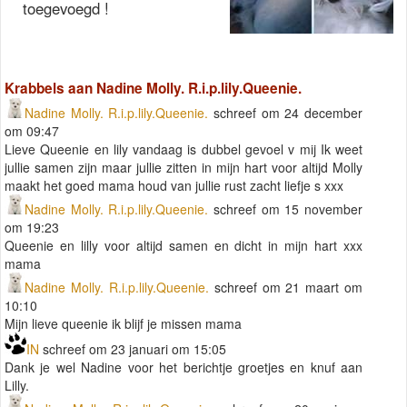
toegevoegd !
Krabbels aan Nadine Molly. R.i.p.lily.Queenie.
Nadine Molly. R.i.p.lily.Queenie.
schreef om 24 december
om 09:47
Lieve Queenie en lily vandaag is dubbel gevoel v mij Ik weet
jullie samen zijn maar jullie zitten in mijn hart voor altijd Molly
maakt het goed mama houd van jullie rust zacht liefje s xxx
Nadine Molly. R.i.p.lily.Queenie.
schreef om 15 november
om 19:23
Queenie en lilly voor altijd samen en dicht in mijn hart xxx
mama
Nadine Molly. R.i.p.lily.Queenie.
schreef om 21 maart om
10:10
Mijn lieve queenie ik blijf je missen mama
IN
schreef om 23 januari om 15:05
Dank je wel Nadine voor het berichtje groetjes en knuf aan
Lilly.