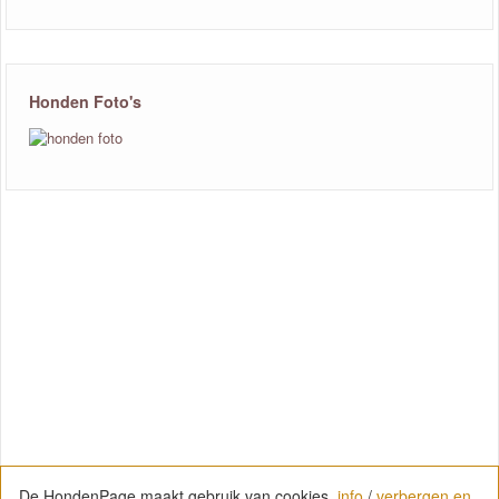
Honden Foto's
De HondenPage maakt gebruik van cookies.
info
/
verbergen en