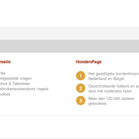
rmatie
HondenPage
nks
Het gezelligste hondenforum
1
elgestelde vragen
Nederland en België
otice & Takedown
Gecontroleerde fokkers en p
2
bruikersoverenkomt /regels
door het moderator team
ookies
Meer dan 120.000 actieve
3
gebruikers