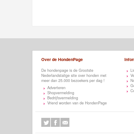
Over de HondenPage
Info
De hondenpage is de Grootste
Li
Nederlandstalige site over honden met
Ve
meer dan 25.000 bezoekers per dag !
N
Ge
Adverteren
C
Shopvermelding
Bedrijfsvermelding
Vriend worden van de HondenPage