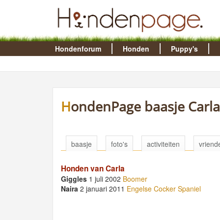
Hondenforum
Honden
Puppy's
HondenPage baasje Carla
baasje
foto's
activiteiten
vriend
Honden van Carla
Giggles
1 juli 2002
Boomer
Naira
2 januari 2011
Engelse Cocker Spaniel