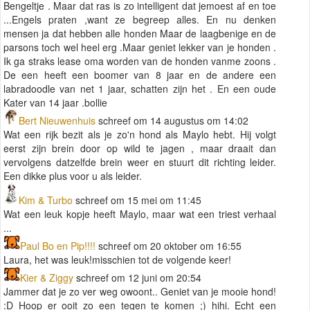
Bengeltje . Maar dat ras is zo intelligent dat jemoest af en toe
...Engels praten ,want ze begreep alles. En nu denken
mensen ja dat hebben alle honden Maar de laagbenige en de
parsons toch wel heel erg .Maar geniet lekker van je honden .
Ik ga straks lease oma worden van de honden vanme zoons .
De een heeft een boomer van 8 jaar en de andere een
labradoodle van net 1 jaar, schatten zijn het . En een oude
Kater van 14 jaar .bollie
Bert Nieuwenhuis
schreef om 14 augustus om 14:02
Wat een rijk bezit als je zo'n hond als Maylo hebt. Hij volgt
eerst zijn brein door op wild te jagen , maar draait dan
vervolgens datzelfde brein weer en stuurt dit richting leider.
Een dikke plus voor u als leider.
Kim & Turbo
schreef om 15 mei om 11:45
Wat een leuk kopje heeft Maylo, maar wat een triest verhaal
...
Paul Bo en Pip!!!!
schreef om 20 oktober om 16:55
Laura, het was leuk!misschien tot de volgende keer!
Kier & Ziggy
schreef om 12 juni om 20:54
Jammer dat je zo ver weg owoont.. Geniet van je mooie hond!
:D Hoop er ooit zo een tegen te komen ;) hihi. Echt een