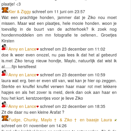
plaatje! <3
Kier & Ziggy
schreef om 11 juni om 23:57
Wat een prachtige honden, jammer dat je Ziko nou moet
missen. Maar wat een plaatjes, hele mooie honden. woon je
toevallig in de buurt van de achterhoek? ik zoek nog
hondenmoddelen om mn fotografie te oefenen.. Groetjes
Kirsten
Anny en Lance
schreef om 23 december om 11:02
doe ik weer even onozel, nu pas lees ik dat het al gebeurd
is.met Ziko terug nieuw hondje, Maylo, natuurlijk dat wist ik
al......fijn kerstfeest
Anny en Lance
schreef om 23 december om 10:59
laura wat erg. ben er even stil van, wat kan je hier op zeggen.
Sterkte en knuffel knuffel verwen haar maar rot met lekkere
hapjes en als het zover is meid, denk dan ook aan haar en
hou het kort. kerstzoentjes voor je lieve Ziko
Anny en Lance
schreef om 22 december om 18:35
Zit die daar nu een kleine Arafat ?
Fudge, Chunky, Maylo † & Ziko † en baasje Laura
schreef om 01 november om 14:26