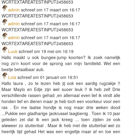
WCRTEXTAREATESTINPUT2458653
admin
schreef om 17 maart om 16:17
WCRTEXTAREATESTINPUT2458653
admin
schreef om 17 maart om 16:17
WCRTEXTAREATESTINPUT2458653
admin
schreef om 17 maart om 16:17
WCRTEXTAREATESTINPUT2458653
Luuk
schreef om 19 mei om 16:19
Hallo maakt u ook bungee-jump koorten? Ik zoek namelijk
nog zo'n koort voor de sprong van mijn familielid. Wel een
beetje betaalbaar aub.
Lola
schreef om 01 januari om 16:51
Hallo laura , zo te lezen heb jij ook een aardig rugzakje !!
Maar Maylo en Edje zijn wel suoer leuk !! ik heb zelf Drie
verschillende rassen gehad ,en allemaal even lief ik vindt alle
honden lief en dieren maar je heb toch een voorkeur voor een
ras . En me laatse hondje is nog maar drie weken dood
...Pukkie een gladharige jackrussel laagbenig . Toen ik 10 jaar
geleden zei dat ik een jack kreeg ... toen zijden ze ook
alwweer zo stuitenbal . Maar ik heb met die stuiterbal wel zo
heerlijk tijd gehad Het was een engeltje maar af en toe een