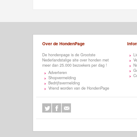
Over de HondenPage
Info
De hondenpage is de Grootste
Li
Nederlandstalige site over honden met
Ve
meer dan 25.000 bezoekers per dag !
N
Ge
Adverteren
C
Shopvermelding
Bedrijfsvermelding
Vriend worden van de HondenPage