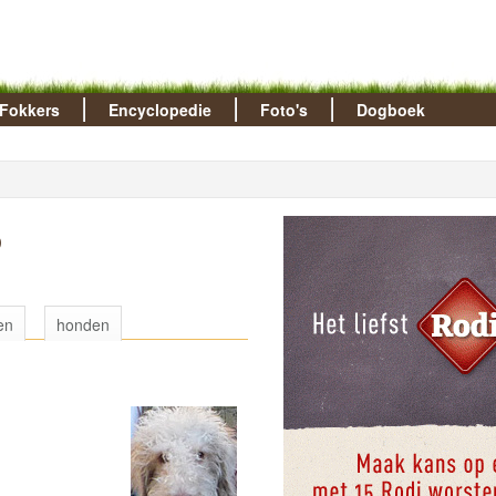
Fokkers
Encyclopedie
Foto's
Dogboek
o
en
honden