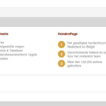
rmatie
HondenPage
nks
Het gezelligste hondenforum
1
elgestelde vragen
Nederland en België
otice & Takedown
Gecontroleerde fokkers en p
2
bruikersoverenkomt /regels
door het moderator team
ookies
Meer dan 120.000 actieve
3
gebruikers