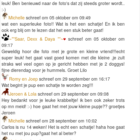
leuk! Ben benieuwd naar de foto's dat zij steeds groter wordt..
:-)
Michelle
schreef om 05 oktober om 09:49
wat een superleuke foto!! Wat is het een schatje! En ik ben
ook erg blij om te lezen dat het een stuk beter gaat!
~**Saar, Dexx & Daya **~
schreef om 05 oktober om
09:17
Geweldig hoor die foto met je grote en kleine vriend!!!echt
super leuk! het gaat vast goed komen met die kleine ,je zult
straks wel veel ogen op je gericht hebben met je 2 doggys!
fijne dierendag voor je hummels. Groet Lilo
Romy en Joep
schreef om 29 september om 16:17
Wat begint je pup een schatje te worden zeg!!!
Jeroen & Lola
schreef om 29 september om 09:08
Hey bedankt voor je leuke krabbeltje! ik ben ook zeker trots
op mn meid! :-) hoe gaat het met jouw kleine pupje?? groetjes
Jeroen
Michelle
schreef om 28 september om 10:02
Carlos is nu 14 weken! Het is echt een schatje! haha hoe gaat
het nu met jou pup?gaat het al beter?