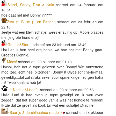
Sigrid, Sandy, Diva & Nala
schreef om 24 februari om
18:54
hoe gaat het met Bonny ?????
Ziva †, Bullie †, en Bandhu
schreef om 23 februari om
22:16
Jeetje wat een klein schatje, wees er zuinig op. Mooie plaatjes
met je grote hond erbij!
Gonnie&Storm
schreef om 23 februari om 13:49
Hoi Lan.Ik ben heel erg benieuwd hoe het met Bonny gaat.
Groetjes Gonnie.
Moos!
schreef om 20 oktober om 21:13
Hoihoi, heb net je topic gelezen over Bonny! Wat ontzettend
mooi zeg, echt heel bijzonder...Bonny & Clyde echt he-le-maal
geweldig...dat zal straks zeker voor opmerkingen zorgen haha
:-)! Twee kanjers heb je!
~*~Nadine&Lisa~*~
schreef om 20 oktober om 20:56
Hallo Lan! ik had even je topic gevolgd en ik wou even
zeggen, dat het super goed van je was het hondje te redden!
Ik zie dat ze groeit als kool. En wat een schatje! xNadine
~Saartje & de chihuahua roedel ~
schreef om 14 oktober