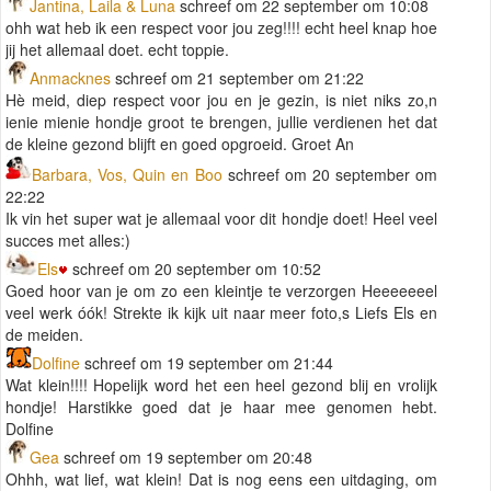
Jantina, Laila & Luna
schreef om 22 september om 10:08
ohh wat heb ik een respect voor jou zeg!!!! echt heel knap hoe
jij het allemaal doet. echt toppie.
Anmacknes
schreef om 21 september om 21:22
Hè meid, diep respect voor jou en je gezin, is niet niks zo,n
ienie mienie hondje groot te brengen, jullie verdienen het dat
de kleine gezond blijft en goed opgroeid. Groet An
Barbara, Vos, Quin en Boo
schreef om 20 september om
22:22
Ik vin het super wat je allemaal voor dit hondje doet! Heel veel
succes met alles:)
Els
schreef om 20 september om 10:52
Goed hoor van je om zo een kleintje te verzorgen Heeeeeeel
veel werk óók! Strekte ik kijk uit naar meer foto,s Liefs Els en
de meiden.
Dolfine
schreef om 19 september om 21:44
Wat klein!!!! Hopelijk word het een heel gezond blij en vrolijk
hondje! Harstikke goed dat je haar mee genomen hebt.
Dolfine
Gea
schreef om 19 september om 20:48
Ohhh, wat lief, wat klein! Dat is nog eens een uitdaging, om