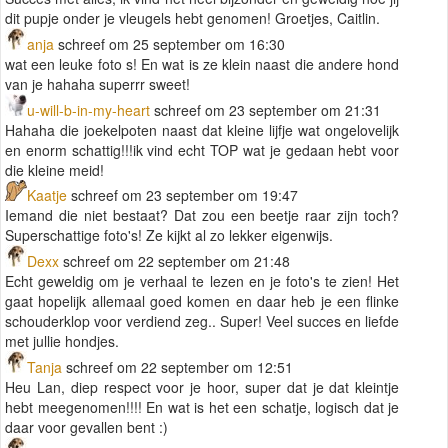
dit pupje onder je vleugels hebt genomen! Groetjes, Caitlin.
anja
schreef om 25 september om 16:30
wat een leuke foto s! En wat is ze klein naast die andere hond
van je hahaha superrr sweet!
u-will-b-in-my-heart
schreef om 23 september om 21:31
Hahaha die joekelpoten naast dat kleine lijfje wat ongelovelijk
en enorm schattig!!!ik vind echt TOP wat je gedaan hebt voor
die kleine meid!
Kaatje
schreef om 23 september om 19:47
Iemand die niet bestaat? Dat zou een beetje raar zijn toch?
Superschattige foto's! Ze kijkt al zo lekker eigenwijs.
Dexx
schreef om 22 september om 21:48
Echt geweldig om je verhaal te lezen en je foto's te zien! Het
gaat hopelijk allemaal goed komen en daar heb je een flinke
schouderklop voor verdiend zeg.. Super! Veel succes en liefde
met jullie hondjes.
Tanja
schreef om 22 september om 12:51
Heu Lan, diep respect voor je hoor, super dat je dat kleintje
hebt meegenomen!!!! En wat is het een schatje, logisch dat je
daar voor gevallen bent :)