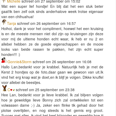
Michelle
schreef om 27 september om 15:02
Wat een super lief hondje! En blij dat het een stuk beter
gaat!ik ben zelf ook sinds anderhalove week trotse eigenaar
van een chihuahua!
Tanja
schreef om 26 september om 16:57
Hoihoi, dank je voor het compliment, hoewel het een kruising
is en de meeste mensen niet dol zijn op kruisingen zijn deze
voor mij de ultieme honden echt waar, ik heb er nu 2 en
allebei hebben ze de goede eigenschappen en de mooie
looks van beide rassen te pakken, het zijn echt super
honden!!! :)
Gonnie&Storm
schreef om 26 september om 16:08
Hallo Lan,bedankt voor je krabbel. Natuurlijk heb je met de
Kerst 2 hondjes op de foto,daar gaan we gewoon van uit.Ik
vind het erg knap wat je doet,en ik blijf je volgen. Dikke knuffel
voor allebei de beestjes.
C
schreef om 25 september om 23:38
Hee Lan, bedankt voor je lieve krabbel. Ik zal blijven volgen
hoe je geweldige lieve Bonny zich zal ontwikkelen tot een
volwassen dame ;-) Ja, zeker een flinke tik gehad door het
plotse overlijden, en nog steeds is het gemis erg groot.
Succes met alles, ik vind het heel bijzonder en geweldig hoe jij