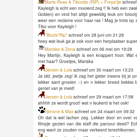
Marie-Rose & Tibootje (RIP) + Freya'tje
schreef
Kayleigh is echt een mooierd zeg !! Ik heb een zwak 
Golden) en vind het altijd geweldig leuk om fotoot
weer een reclame voor haar ras ! Mag je trots op z
Tibo voor Kayleigh !
*Boots*Rip*
schreef om 28 juni om 21:28
heey wat leuk ga je ook voor een herplaatser super 
Mariska & Zena
schreef om 06 mei om 19:28
Hey Martijn, Kayleigh is een knappert hoor. Wat 
met haar? Groetjes, Mariska
Jeroen & Lola
schreef om 30 maart om 13:23
Ja idd, jeetje zeg! ik zag het gister ineens bij je p
lekker aant groeien :-) en n lekker breed bekkie b
geniet van je meid!
Jeroen & Lola
schreef om 29 maart om 17:58
ahhhh ze wordt groot! wat n leukerd is het ook!
Simone & Max
schreef om 24 maart om 09:32
Oh dat is wel lachen zeg. Lekker door en over v
filmpje gezien van die staff die parcour deed? Ec
eng want ze zouden maar verkeerd terechtkomen.