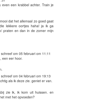
 even een krabbel achter. Train je
. mooi dat het allemaal zo goed gaat
e lekkere oortjes haha! ja ik ga
n/ praten en dan in de zomer mijn
schreef om 05 februari om 11:11
je, een eer hoor.
n.
schreef om 04 februari om 19:13
htig als ik deze zie. geniet er van.
bij zie ik, ik kom uit huissen. en
 het met het opvoeden?