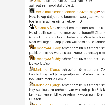
Simone
schreef om 23 maart om 16:16
aah wat een mooi staffordje :D
Remie met sledehondenteam Silver linings
sc
Hee, ik zag dat je rond brummen wou gaan wonen. 
bos in mijn achtertuin te hebben. :D
Simone & Max
schreef om 23 maart om 09:20
He eindelijk een arnhemmer op het forum!!! Zitten 
is een beetje overdreven hahahaha Misschien kom
weer wel tegen. Loop je ook wel eens op Rozenda
Kimberly&&Buddy
schreef om 08 maart om 10:
jaa kloptt mijnee word nu aan komende vrijdag 5 ma
Kimberly&&Buddy
schreef om 06 maart om 13:
leukee foto's:)
Marion en Django
schreef om 04 maart om 17:
Hey leuk zeg, wil je de groetjes van Marion doen 
toe, leuke meid is Femke
Marion en Django
schreef om 01 maart om 18:
Hey wat leuk, kc-arnhem, van wie heb je les? Ik k
ken wat mensen bij kc-Arnehm. Ik woon nu in Drent
Huissen.
Marion en Django
schreef om 21 februari om 1