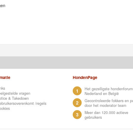
gen
rmatie
HondenPage
nks
Het gezelligste hondenforum
1
elgestelde vragen
Nederland en België
otice & Takedown
Gecontroleerde fokkers en p
2
bruikersoverenkomt /regels
door het moderator team
ookies
Meer dan 120.000 actieve
3
gebruikers