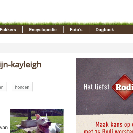
Fokkers
Encyclopedie
Foto's
Dogboek
jn-kayleigh
en
honden
 van