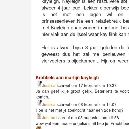
kayleigh. Kayleigh is een raszuivere sbt
alweer 4 jaar oud. Lekker eigenwijs bee
is het met een eigen wil en 
prinsessenleven.Na een relatiebreuk be
met Kayleigh gaan wonen in het met b
hier vlak aan de ijssel waar kay flink k
Het is alweer bijna 3 jaar geleden dat 
geweest dus het zal me benieuwen w
viervoeters is bijgekomen .. Fijn om weer t
Krabbels aan martijn-kayleigh
Jessica
schreef om 17 februari om 10:37
Ja dan geef ik je groot gelijk. Beter iets te voo
komen.
Jessica
schreef om 08 februari om 14:07
Hoe is het met je zoektocht naar een 2de hond?
Justme
schreef om 08 augustus om 16:58
wow wat een mooie engelse staff heb je. Pracht bee