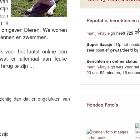
 van
stje
een
Reputatie, berichten en 
n ik
os omgeven Dieren. We wonen
martijn-kayleigh
heeft
725
an rennen en zwemmen.
Super Baasje !
Op het honde
zeer positief gewaardeerd bij
ik voor het laatst online ben
at er allemaal aan leuke
Berichten en online status
erug te zijn ...
martijn-kayleigh
was voor het 
23 uur, 52 minuten, 16 secon
rzichtig dan dat er ongelukken van
Honden Foto's
stje.