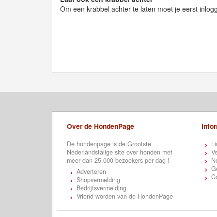
Om een krabbel achter te laten moet je eerst inlog
Over de HondenPage
Info
De hondenpage is de Grootste
Li
Nederlandstalige site over honden met
Ve
meer dan 25.000 bezoekers per dag !
N
Ge
Adverteren
C
Shopvermelding
Bedrijfsvermelding
Vriend worden van de HondenPage