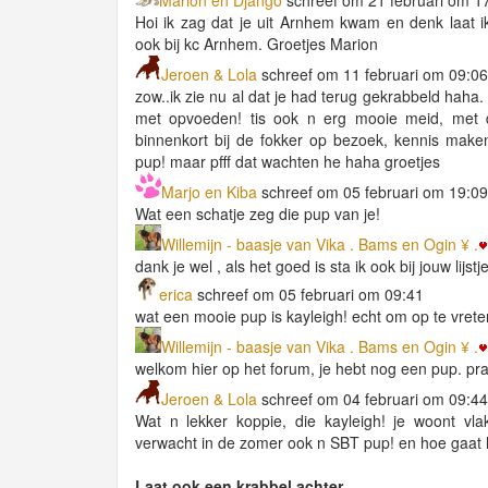
Hoi ik zag dat je uit Arnhem kwam en denk laat ik
ook bij kc Arnhem. Groetjes Marion
Jeroen & Lola
schreef om 11 februari om 09:06
zow..ik zie nu al dat je had terug gekrabbeld haha
met opvoeden! tis ook n erg mooie meid, met di
binnenkort bij de fokker op bezoek, kennis make
pup! maar pfff dat wachten he haha groetjes
Marjo en Kiba
schreef om 05 februari om 19:09
Wat een schatje zeg die pup van je!
Willemijn - baasje van Vika . Bams en Ogin ¥ .
dank je wel , als het goed is sta ik ook bij jouw lijst
erica
schreef om 05 februari om 09:41
wat een mooie pup is kayleigh! echt om op te vrete
Willemijn - baasje van Vika . Bams en Ogin ¥ .
welkom hier op het forum, je hebt nog een pup. prac
Jeroen & Lola
schreef om 04 februari om 09:44
Wat n lekker koppie, die kayleigh! je woont vlak
verwacht in de zomer ook n SBT pup! en hoe gaat
Laat ook een krabbel achter