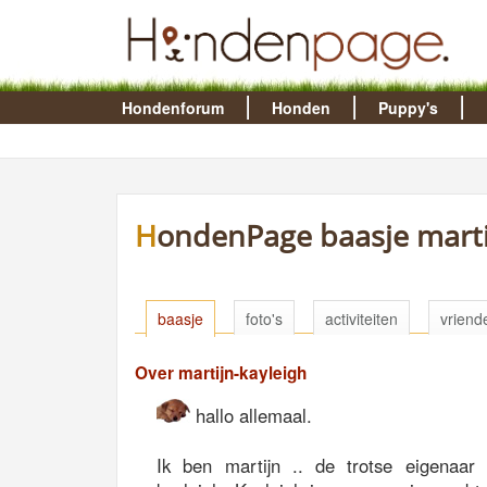
Hondenforum
Honden
Puppy's
HondenPage baasje marti
baasje
foto's
activiteiten
vriend
Over martijn-kayleigh
hallo allemaal.
Ik ben martijn .. de trotse eigenaar