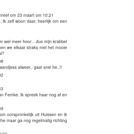
hreef om 23 maart om 10:21
Ik zelf woon daar, heerlijk om een
er wel meer hoor... dus mijn krabbel
en we elkaar straks met het mooie
al?
08
andjess alweer.. gaat snel he..!!
02
43
aan Femke. Ik spreek haar nog af en
59
om oorspronkelijk uit Huissen en ik
he maar ga nog regelmatig richting
7:37