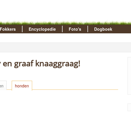
Fokkers
Encyclopedie
Foto's
Dogboek
 en graaf knaaggraag!
en
honden