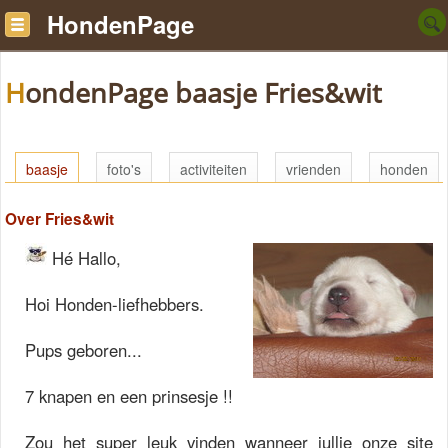
HondenPage
HondenPage baasje Fries&wit
baasje
foto's
activiteiten
vrienden
honden
Over Fries&wit
Hé Hallo,
Hoi Honden-liefhebbers.
Pups geboren...
7 knapen en een prinsesje !!
Zou het super leuk vinden wanneer jullie onze site