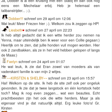
Ja, Dobber is al een kruising met een Stabij en dan ook nog
eens een Mechelaar erbij. Heb je helemaal een
talibanstrijder... ;-).
Dobber!!!
schreef om 29 april om 12:06
Wat leuk! Meer Friezen hier ;-). Welkom zou ik zeggen op HP!
Liesbeth
schreef om 27 april om 22:23
Ik heb altijd gedacht dat ik een witte herder zou nemen na
Yenna, maar uiteindelijk ben ik weer voor een Collie gegaan:)
Heerlijk om te zien, dat jullie honden vuil mogen worden. Hier
ook 2 zandbakken, als ze in het veld hebben gelopen of langs
de Maas:)
Faelyn
schreef om 24 april om 01:07
He wat leuk, ik zie dat Eran zowel van moeders als van
vaderskant familie is van mijn 2 witjes.
~~KIRSTEN & SHELBY~~
schreef om 23 april om 15:57
Hai! Welkom op de site. Ik heb de site zelf ook per ongeluk
gevonden. Ik zie dat je twee langstock en één kortstock hebt
toch? Mag ik nog even zeggen... wat een beauties. Echt
prachtbeesten zijn het ook die witte herders. Maar ja als
eigenaar vind je dat natuurlijk altijd. Erg leuke foto's! Gr.
Kirsten