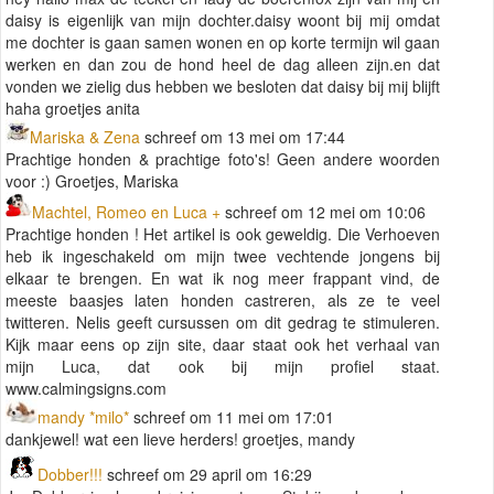
daisy is eigenlijk van mijn dochter.daisy woont bij mij omdat
me dochter is gaan samen wonen en op korte termijn wil gaan
werken en dan zou de hond heel de dag alleen zijn.en dat
vonden we zielig dus hebben we besloten dat daisy bij mij blijft
haha groetjes anita
Mariska & Zena
schreef om 13 mei om 17:44
Prachtige honden & prachtige foto's! Geen andere woorden
voor :) Groetjes, Mariska
Machtel, Romeo en Luca +
schreef om 12 mei om 10:06
Prachtige honden ! Het artikel is ook geweldig. Die Verhoeven
heb ik ingeschakeld om mijn twee vechtende jongens bij
elkaar te brengen. En wat ik nog meer frappant vind, de
meeste baasjes laten honden castreren, als ze te veel
twitteren. Nelis geeft cursussen om dit gedrag te stimuleren.
Kijk maar eens op zijn site, daar staat ook het verhaal van
mijn Luca, dat ook bij mijn profiel staat.
www.calmingsigns.com
mandy *milo*
schreef om 11 mei om 17:01
dankjewel! wat een lieve herders! groetjes, mandy
Dobber!!!
schreef om 29 april om 16:29