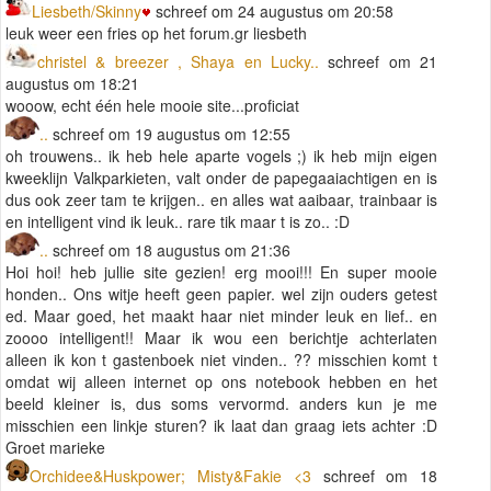
Liesbeth/Skinny
schreef om 24 augustus om 20:58
leuk weer een fries op het forum.gr liesbeth
christel & breezer , Shaya en Lucky..
schreef om 21
augustus om 18:21
wooow, echt één hele mooie site...proficiat
..
schreef om 19 augustus om 12:55
oh trouwens.. ik heb hele aparte vogels ;) ik heb mijn eigen
kweeklijn Valkparkieten, valt onder de papegaaiachtigen en is
dus ook zeer tam te krijgen.. en alles wat aaibaar, trainbaar is
en intelligent vind ik leuk.. rare tik maar t is zo.. :D
..
schreef om 18 augustus om 21:36
Hoi hoi! heb jullie site gezien! erg mooi!!! En super mooie
honden.. Ons witje heeft geen papier. wel zijn ouders getest
ed. Maar goed, het maakt haar niet minder leuk en lief.. en
zoooo intelligent!! Maar ik wou een berichtje achterlaten
alleen ik kon t gastenboek niet vinden.. ?? misschien komt t
omdat wij alleen internet op ons notebook hebben en het
beeld kleiner is, dus soms vervormd. anders kun je me
misschien een linkje sturen? ik laat dan graag iets achter :D
Groet marieke
Orchidee&Huskpower; Misty&Fakie <3
schreef om 18