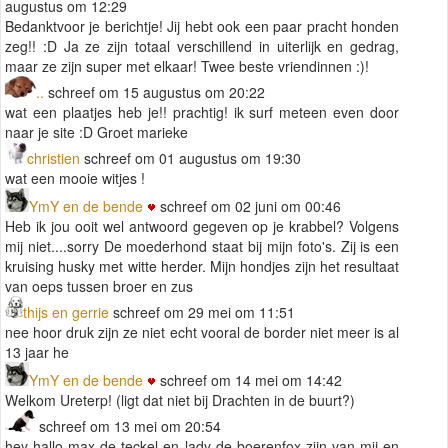
augustus om 12:29
Bedanktvoor je berichtje! Jij hebt ook een paar pracht honden
zeg!! :D Ja ze zijn totaal verschillend in uiterlijk en gedrag,
maar ze zijn super met elkaar! Twee beste vriendinnen :)!
..
schreef om 15 augustus om 20:22
wat een plaatjes heb je!! prachtig! ik surf meteen even door
naar je site :D Groet marieke
christien
schreef om 01 augustus om 19:30
wat een mooie witjes !
YmY en de bende
schreef om 02 juni om 00:46
Heb ik jou ooit wel antwoord gegeven op je krabbel? Volgens
mij niet....sorry De moederhond staat bij mijn foto's. Zij is een
kruising husky met witte herder. Mijn hondjes zijn het resultaat
van oeps tussen broer en zus
thijs en gerrie
schreef om 29 mei om 11:51
nee hoor druk zijn ze niet echt vooral de border niet meer is al
13 jaar he
YmY en de bende
schreef om 14 mei om 14:42
Welkom Ureterp! (ligt dat niet bij Drachten in de buurt?)
schreef om 13 mei om 20:54
hey hallo max de teckel en lady de boerenfox zijn van mij en