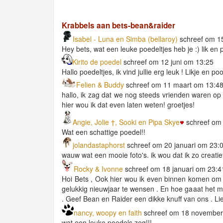
Krabbels aan bets-bean&raider
Isabel - Luna en Simba (bellaroy)
schreef om 1
Hey bets, wat een leuke poedeltjes heb je :) lik en
Kirito de poedel
schreef om 12 juni om 13:25
Hallo poedeltjes, ik vind jullie erg leuk ! Likje en poo
Felien & Buddy
schreef om 11 maart om 13:4
hallo, ik zag dat we nog steeds vrienden waren op
hier wou ik dat even laten weten! groetjes!
Angie, Jolie †, Sooki en Pipa Skye
schreef om
Wat een schattige poedel!!
jolandastaphorst
schreef om 20 januari om 23:
wauw wat een mooie foto's. ik wou dat ik zo creatie
Rocky & Ivonne
schreef om 18 januari om 23:4
Hoi Bets , Ook hier wou ik even binnen komen om jo
gelukkig nieuwjaar te wensen . En hoe gaaat het met
. Geef Bean en Raider een dikke knuff van ons . Li
nancy, woopy en faith
schreef om 18 november
wat een leuke poedels zeg!!!