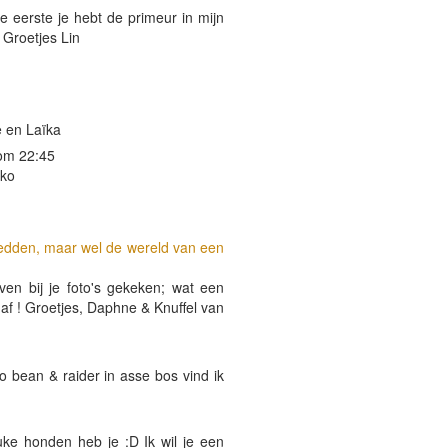
e eerste je hebt de primeur in mijn
, Groetjes Lin
e en Laïka
om 22:45
rko
 redden, maar wel de wereld van een
even bij je foto's gekeken; wat een
 af ! Groetjes, Daphne & Knuffel van
to bean & raider in asse bos vind ik
uke honden heb je :D Ik wil je een