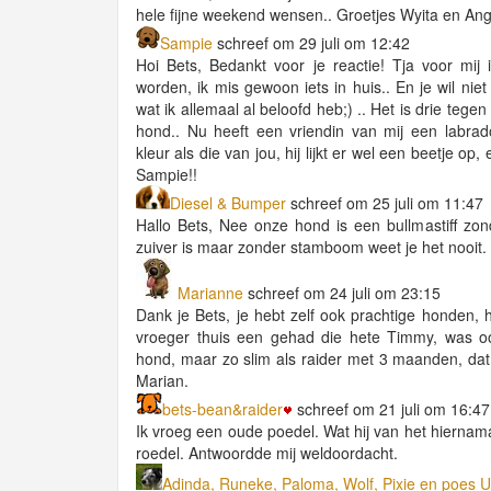
hele fijne weekend wensen.. Groetjes Wyita en Ang
Sampie
schreef om 29 juli om 12:42
Hoi Bets, Bedankt voor je reactie! Tja voor mij
worden, ik mis gewoon iets in huis.. En je wil nie
wat ik allemaal al beloofd heb;) .. Het is drie tege
hond.. Nu heeft een vriendin van mij een labrad
kleur als die van jou, hij lijkt er wel een beetje op
Sampie!!
Diesel & Bumper
schreef om 25 juli om 11:47
Hallo Bets, Nee onze hond is een bullmastiff zo
zuiver is maar zonder stamboom weet je het nooit. 
Marianne
schreef om 24 juli om 23:15
Dank je Bets, je hebt zelf ook prachtige honden,
vroeger thuis een gehad die hete Timmy, was o
hond, maar zo slim als raider met 3 maanden, dat i
Marian.
bets-bean&raider
schreef om 21 juli om 16:47
Ik vroeg een oude poedel. Wat hij van het hiernama
roedel. Antwoordde mij weldoordacht.
Adinda, Runeke, Paloma, Wolf, Pixie en poes 