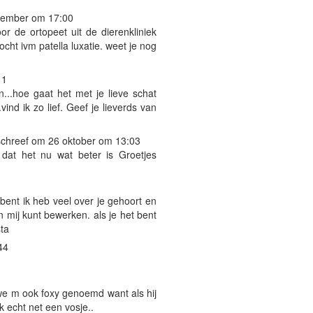
vember om 17:00
r de ortopeet uit de dierenkliniek
ht ivm patella luxatie. weet je nog
11
..hoe gaat het met je lieve schat
ind ik zo lief. Geef je lieverds van
chreef om 26 oktober om 13:03
dat het nu wat beter is Groetjes
t bent ik heb veel over je gehoort en
n mij kunt bewerken. als je het bent
sta
44
we m ook foxy genoemd want als hij
k echt net een vosje..