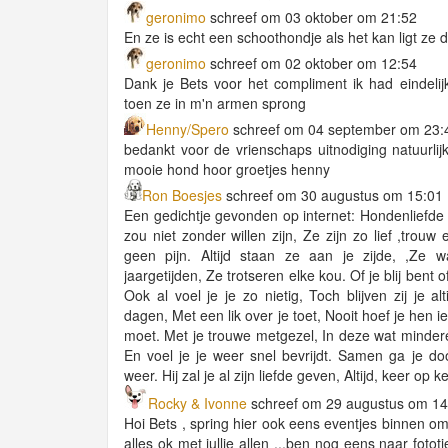
geronimo
schreef om 03 oktober om 21:52
En ze is echt een schoothondje als het kan ligt ze 
geronimo
schreef om 02 oktober om 12:54
Dank je Bets voor het compliment ik had eindelij
toen ze in m'n armen sprong
Henny/Spero
schreef om 04 september om 23:
bedankt voor de vrienschaps uitnodiging natuurli
mooie hond hoor groetjes henny
Ron Boesjes
schreef om 30 augustus om 15:01
Een gedichtje gevonden op internet: Hondenliefde
zou niet zonder willen zijn, Ze zijn zo lief ,trou
geen pijn. Altijd staan ze aan je zijde, ,Ze wa
jaargetijden, Ze trotseren elke kou. Of je blij bent of 
Ook al voel je je zo nietig, Toch blijven zij je a
dagen, Met een lik over je toet, Nooit hoef je hen i
moet. Met je trouwe metgezel, In deze wat mindere 
En voel je je weer snel bevrijdt. Samen ga je door
weer. Hij zal je al zijn liefde geven, Altijd, keer op
Rocky & Ivonne
schreef om 29 augustus om 14
Hoi Bets , spring hier ook eens eventjes binnen om
alles ok met jullie allen ...ben nog eens naar foto