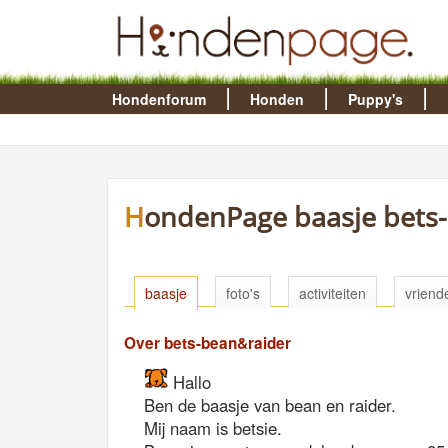
Hondenforum
Honden
Puppy's
HondenPage baasje bets
baasje
foto's
activiteiten
vriend
Over bets-bean&raider
Hallo
Ben de baasje van bean en raider.
Mij naam is betsie.