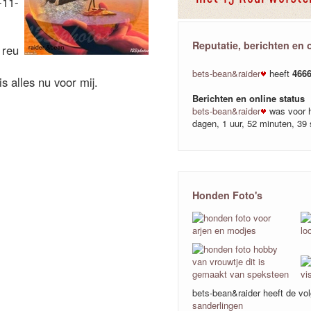
-11-
Reputatie, berichten en 
 reu
bets-bean&raider
heeft
466
s alles nu voor mij.
Berichten en online status
bets-bean&raider
was voor h
dagen, 1 uur, 52 minuten, 39
Honden Foto's
bets-bean&raider heeft de v
sanderlingen