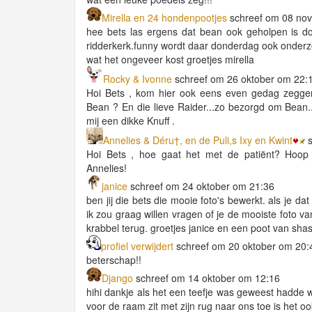
Mirella en 24 hondenpootjes
schreef om 08 no
hee bets las ergens dat bean ook geholpen is doo
ridderkerk.funny wordt daar donderdag ook onderzoc
wat het ongeveer kost groetjes mirella
Rocky & Ivonne
schreef om 26 oktober om 22:
Hoi Bets , kom hier ook eens even gedag zeggen.
Bean ? En die lieve Raider...zo bezorgd om Bean..v
mij een dikke Knuff .
Annelies & Déru†, en de Puli,s Ixy en Kwint
s
Hoi Bets , hoe gaat het met de patiënt? Hoop 
Annelies!
janice
schreef om 24 oktober om 21:36
ben jij die bets die mooie foto's bewerkt. als je da
ik zou graag willen vragen of je de mooiste foto va
krabbel terug. groetjes janice en een poot van sha
profiel verwijdert
schreef om 20 oktober om 20:
beterschap!!
Django
schreef om 14 oktober om 12:16
hihi dankje als het een teefje was geweest hadde 
voor de raam zit met zijn rug naar ons toe is het oo