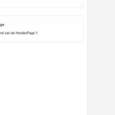
age
end van de HondenPage !!