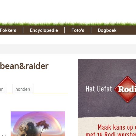
Fokkers
Encyclopedie
Foto's
Dogboek
-bean&raider
en
honden