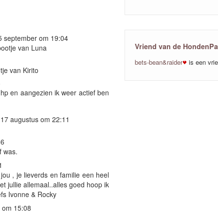
5 september om 19:04
Vriend van de HondenP
 pootje van Luna
bets-bean&raider
is een vri
tje van Kirito
8
 hp en aangezien ik weer actief ben
 17 augustus om 22:11
06
f was.
1
u , je lieverds en familie een heel
 jullie allemaal..alles goed hoop ik
efs Ivonne & Rocky
 om 15:08