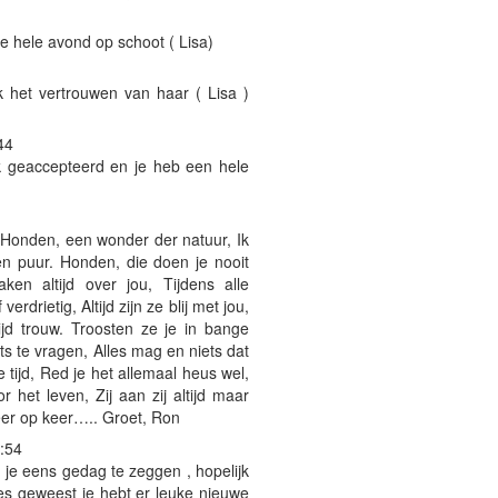
de hele avond op schoot ( Lisa)
k het vertrouwen van haar ( Lisa )
44
jk geaccepteerd en je heb een hele
 Honden, een wonder der natuur, Ik
w en puur. Honden, die doen je nooit
ken altijd over jou, Tijdens alle
verdrietig, Altijd zijn ze blij met jou,
ltijd trouw. Troosten ze je in bange
ets te vragen, Alles mag en niets dat
tijd, Red je het allemaal heus wel,
 het leven, Zij aan zij altijd maar
 keer op keer….. Groet, Ron
:54
 je eens gedag te zeggen , hopelijk
tjes geweest je hebt er leuke nieuwe