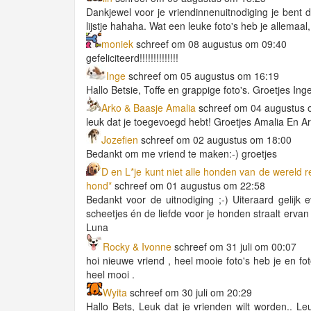
Dankjewel voor je vriendinnenuitnodiging je bent d
lijstje hahaha. Wat een leuke foto's heb je allemaal
moniek
schreef om 08 augustus om 09:40
gefeliciteerd!!!!!!!!!!!!!!
Inge
schreef om 05 augustus om 16:19
Hallo Betsie, Toffe en grappige foto's. Groetjes Ing
Arko & Baasje Amalia
schreef om 04 augustus 
leuk dat je toegevoegd hebt! Groetjes Amalia En A
Jozefien
schreef om 02 augustus om 18:00
Bedankt om me vriend te maken:-) groetjes
D en L*je kunt niet alle honden van de wereld
hond*
schreef om 01 augustus om 22:58
Bedankt voor de uitnodiging ;-) Uiteraard gelijk 
scheetjes én de liefde voor je honden straalt ervan
Luna
Rocky & Ivonne
schreef om 31 juli om 00:07
hoi nieuwe vriend , heel mooie foto's heb je en fo
heel mooi .
Wyita
schreef om 30 juli om 20:29
Hallo Bets, Leuk dat je vrienden wilt worden.. Le