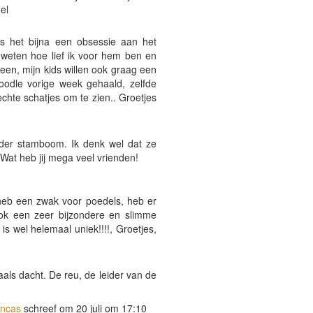
el
 is het bijna een obsessie aan het
t weten hoe lief ik voor hem ben en
n een, mijn kids willen ook graag een
oodle vorige week gehaald, zelfde
, echte schatjes om te zien.. Groetjes
nder stamboom. Ik denk wel dat ze
Wat heb jij mega veel vrienden!
 heb een zwak voor poedels, heb er
ok een zeer bijzondere en slimme
s wel helemaal uniek!!!!, Groetjes,
als dacht. De reu, de leider van de
Uncas
schreef om 20 juli om 17:10