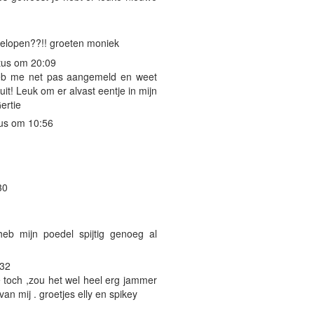
gelopen??!! groeten moniek
tus om 20:09
 heb me net pas aangemeld en weet
it! Leuk om er alvast eentje in mijn
ertie
us om 10:56
30
heb mijn poedel spijtig genoeg al
:32
ee toch ,zou het wel heel erg jammer
van mij . groetjes elly en spikey