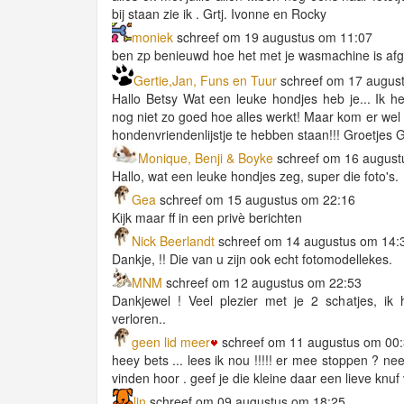
bij staan zie ik . Grtj. Ivonne en Rocky
moniek
schreef om 19 augustus om 11:07
ben zp benieuwd hoe het met je wasmachine is af
Gertie,Jan, Funs en Tuur
schreef om 17 augus
Hallo Betsy Wat een leuke hondjes heb je... Ik
nog niet zo goed hoe alles werkt! Maar kom er wel u
hondenvriendenlijstje te hebben staan!!! Groetjes G
Monique, Benji & Boyke
schreef om 16 august
Hallo, wat een leuke hondjes zeg, super die foto's.
Gea
schreef om 15 augustus om 22:16
Kijk maar ff in een privè berichten
Nick Beerlandt
schreef om 14 augustus om 14:
Dankje, !! Die van u zijn ook echt fotomodellekes.
MNM
schreef om 12 augustus om 22:53
Dankjewel ! Veel plezier met je 2 schatjes, ik 
verloren..
geen lid meer
schreef om 11 augustus om 00
heey bets ... lees ik nou !!!!! er mee stoppen ? n
vinden hoor . geef je die kleine daar een lieve knuf 
lin
schreef om 09 augustus om 18:25